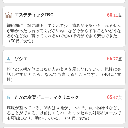
エステティックTBC
66
.11
点
施術前に丁寧に説明してくれて少し痛みがあるかもしれません
が痛かったら言ってくださいね、など今からすることやどうな
るかなど先に言ってくれるので心の準備ができて安心できた。
（50代／女性）
ソシエ
65
.77
点
担当の人柄が他にはない人の良さを示しだしている。気軽に会
話しやすいところ。なんでも言えるところです。（40代／女
性）
たかの友梨ビューティクリニック
65
.67
点
環境が整っている。関内は立地がよいので、買い物帰りなどよ
ることができる。以前にくらべ、キャンセルの対応がメールで
も可能になり、助かっている。（50代／女性）