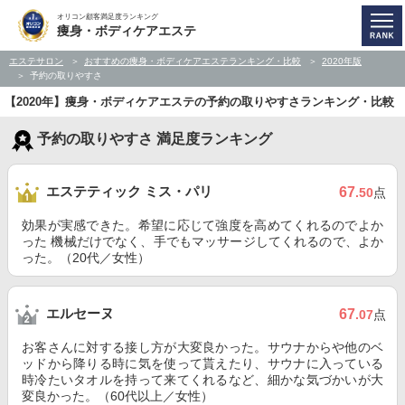
オリコン顧客満足度ランキング
痩身・ボディケアエステ
エステサロン
おすすめの痩身・ボディケアエステランキング・比較
2020年版
予約の取りやすさ
【2020年】痩身・ボディケアエステの予約の取りやすさランキング・比較
予約の取りやすさ 満足度ランキング
エステティック ミス・パリ
67
.50
点
効果が実感できた。希望に応じて強度を高めてくれるのでよか
った 機械だけでなく、手でもマッサージしてくれるので、よか
った。（20代／女性）
エルセーヌ
67
.07
点
お客さんに対する接し方が大変良かった。サウナからや他のベ
ッドから降りる時に気を使って貰えたり、サウナに入っている
時冷たいタオルを持って来てくれるなど、細かな気づかいが大
変良かった。（60代以上／女性）