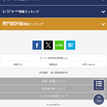
レジャー
関連ランキング
専門家評価
関連ランキング
オリコン顧客満足度調査とは
調査方法
掲載規約
お問い合わせ
会社概要
個人情報保護方針
引用・転載について
もくじ
利用者の声について
当サイトで公開されている情報（文字、写真、イラスト、画像データ等）及びこれらの配置・
編集および構造などについての著作権は株式会社oricon MEに帰属しております。
クッキーの使用について
当サイトに掲載している内容はすべてサービスの利用者が提出された見解・感想です。
これらの情報を権利者の許可なく無断転載・複製などの二次利用を行うことは固く禁じており
Top
弊社が内容について正確性を含め一切保証するものではありません。
ます。
このサイトでは Cookie を使用して、ユーザーに合わせたコンテンツや広告の表示、ソーシャル
© oricon ME inc.
弊社の見解・ 意見ではないことをご理解いただいた上でご覧ください。