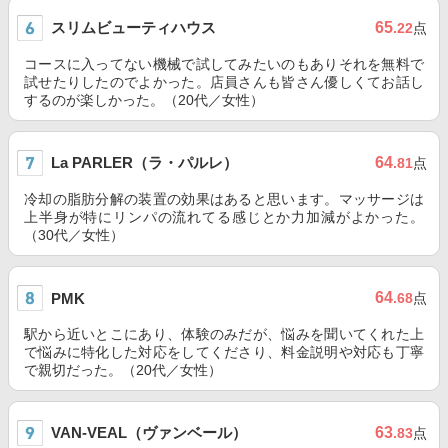
スリムビューティハウス
65
.22
点
コースに入ってない機械で試してみたいのもありそれを無料で
試せたりしたのでよかった。店員さんも皆さん優しくてお話し
するのが楽しかった。（20代／女性）
La PARLER（ラ・パルレ）
64
.81
点
冷却の脂肪分解の装置の効果はあると思います。マッサージは
上半身が特にリンパの流れてる感じとか力加減がよかった。
（30代／女性）
64
PMK
.68
点
駅から近いとこにあり、体験のみだが、悩みを聞いてくれた上
で悩みに特化した対応をしてくださり、料金説明や対応も丁寧
で親切だった。（20代／女性）
VAN-VEAL（ヴァンベール）
63
.83
点