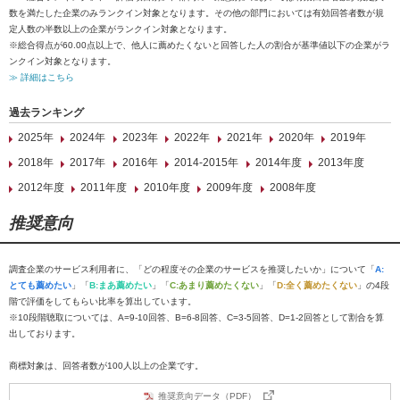
数を満たした企業のみランクイン対象となります。その他の部門においては有効回答者数が規
定人数の半数以上の企業がランクイン対象となります。
※総合得点が60.00点以上で、他人に薦めたくないと回答した人の割合が基準値以下の企業がラ
ンクイン対象となります。
≫ 詳細はこちら
過去ランキング
2025年
2024年
2023年
2022年
2021年
2020年
2019年
2018年
2017年
2016年
2014-2015年
2014年度
2013年度
2012年度
2011年度
2010年度
2009年度
2008年度
推奨意向
調査企業のサービス利用者に、「どの程度その企業のサービスを推奨したいか」について「
A:
とても薦めたい
」「
B:まあ薦めたい
」「
C:あまり薦めたくない
」「
D:全く薦めたくない
」の4段
階で評価をしてもらい比率を算出しています。
※10段階聴取については、A=9-10回答、B=6-8回答、C=3-5回答、D=1-2回答として割合を算
出しております。
商標対象は、回答者数が100人以上の企業です。
推奨意向データ（PDF）