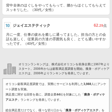
背中全体のほぐしをやってもらって、腰からほぐしてもらえて
スッキリした。（30代／女性）
ジェイエステティック
62
.29
点
月に一度、仕事の疲れを癒しに通ってました。担当の方との会
話も楽しく、従業員の方達の雰囲気も良く、とても通いやすか
ったです。（40代／女性）
オリコンランキングは、株式会社オリコンを前身企業に1967年より
スタート。2006年からは顧客満足度調査を開始。痩身・ボディケア
エステは、2006年よりランキングを発表しています。
オリコン顧客満足度調査では、実際にサービスを利用した
3,988
人にアンケ
ート調査を実施。
満足度に関する回答を基に、調査企業
44
社を対象にした「
痩身・ボディケ
アエステ
」ランキングを発表しています。
総合満足度だけでなく、様々な切り口から「
痩身・ボディケアエステ
」を