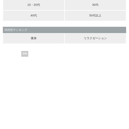
10・20代
30代
40代
50代以上
目的別ランキング
痩身
リラクゼーション
PR