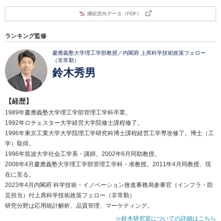
継続意向データ（PDF）
ランキング監修
慶應義塾大学理工学部教授／内閣府 上席科学技術政策フェロー
（非常勤）
鈴木秀男
【経歴】
1989年慶應義塾大学理工学部管理工学科卒業。
1992年ロチェスター大学経営大学院修士課程修了。
1996年東京工業大学大学院理工学研究科博士課程経営工学専攻修了。博士（工
学）取得。
1996年筑波大学社会工学系・講師。2002年6月同助教授。
2008年4月慶應義塾大学理工学部管理工学科・准教授。2011年4月同教授、現
在に至る。
2023年4月内閣府 科学技術・イノベーション推進事務局参事官（インフラ・防
災担当）付上席科学技術政策フェロー（非常勤）
研究分野は応用統計解析、品質管理、マーケティング。
≫鈴木研究室についての詳細はこちら