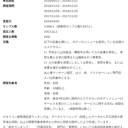
事前調査
2019/06/11～2019/11/12
調査期間
2019/11/13～2019/11/22
2018/11/09～2018/11/16
2017/11/16～2017/11/22
更新日
2020/03/02
サンプル数
3,988人（調査時サンプル数5,822人）
規定人数
100人以上
調査企業数
44社
定義
以下の定義を満たし、ボディのメニューを提供している全国の
エステサロン
1）手技または化粧品・機器等を用いて人の皮膚を美化し、体
型を整える等の指導または施術を行う事業所。
2）人の皮膚を清潔にしもしくは美化し、体型を整え、または
体重を減ずる施術を行うこと。
あん摩マッサージ指圧、はり、灸、リラクゼーション専門店、
スパは対象外とする。
調査対象者
性別：女性
年齢：18歳以上
地域：全国
条件：過去4年以内に国内のエステサロンのボディメニューの
サービスを受けたことがあり、サービスに関する支払い金額を
把握している人。（体験利用は除く）
※オリコン顧客満足度ランキングは、データクリーニング（回収したデータから不正回答や異
常値を排除）および調査対象者条件から外れた回答を除外した上で作成しています。
※「総合ランキング」、「評価項目別」、部門の「業態別」においては有効回答者数が規定人