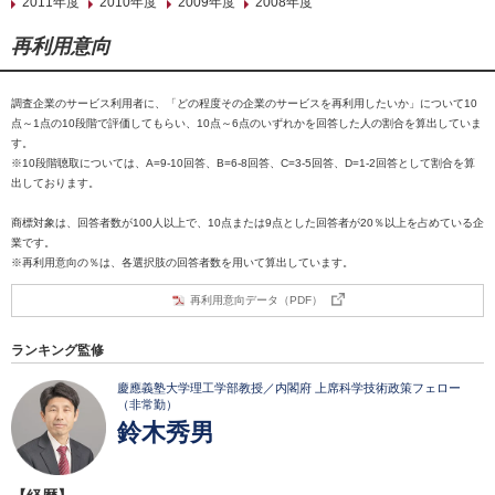
2011年度
2010年度
2009年度
2008年度
再利用意向
調査企業のサービス利用者に、「どの程度その企業のサービスを再利用したいか」について10
点～1点の10段階で評価してもらい、10点～6点のいずれかを回答した人の割合を算出していま
す。
※10段階聴取については、A=9-10回答、B=6-8回答、C=3-5回答、D=1-2回答として割合を算
出しております。
商標対象は、回答者数が100人以上で、10点または9点とした回答者が20％以上を占めている企
業です。
※再利用意向の％は、各選択肢の回答者数を用いて算出しています。
再利用意向データ（PDF）
ランキング監修
慶應義塾大学理工学部教授／内閣府 上席科学技術政策フェロー
（非常勤）
鈴木秀男