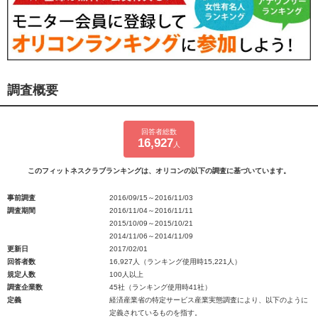
調査概要
回答者総数
16,927
人
このフィットネスクラブランキングは、オリコンの以下の調査に基づいています。
事前調査
2016/09/15～2016/11/03
調査期間
2016/11/04～2016/11/11
2015/10/09～2015/10/21
2014/11/06～2014/11/09
更新日
2017/02/01
回答者数
16,927人（ランキング使用時15,221人）
規定人数
100人以上
調査企業数
45社（ランキング使用時41社）
定義
経済産業省の特定サービス産業実態調査により、以下のように
定義されているものを指す。