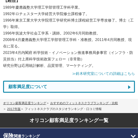
【経歴】
1989年慶應義塾大学理工学部管理工学科卒業。
1992年ロチェスター大学経営大学院修士課程修了。
1996年東京工業大学大学院理工学研究科博士課程経営工学専攻修了。博士（工
学）取得。
1996年筑波大学社会工学系・講師。2002年6月同助教授。
2008年4月慶應義塾大学理工学部管理工学科・准教授。2011年4月同教授、現
在に至る。
2023年4月内閣府 科学技術・イノベーション推進事務局参事官（インフラ・防
災担当）付上席科学技術政策フェロー（非常勤）
研究分野は応用統計解析、品質管理、マーケティング。
≫鈴木研究室についての詳細はこちら
顧客満足度について
オリコン顧客満足度ランキング
おすすめのフィットネスクラブランキング・比較
2017年版
フィットネスクラブのスタジオランキング・口コミ情報
オリコン顧客満足度
ランキング一覧
保険
関連ランキング