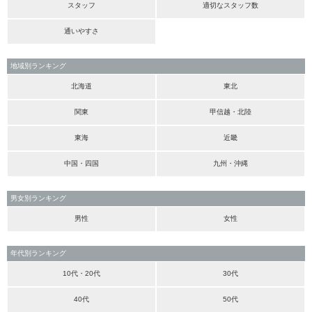
スタッフ
適切なスタッフ数
通いやすさ
地域別ランキング
北海道
東北
関東
甲信越・北陸
東海
近畿
中国・四国
九州・沖縄
男女別ランキング
男性
女性
年代別ランキング
10代・20代
30代
40代
50代