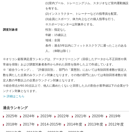
(1)室内プール、トレーニングジム、スタジオなど室内運動施設
を有する。
(2)インストラクター、トレーナーなどの指導員を配置。
(3)会員にスポーツ、体力向上などの個人指導を行う。
※スポーツセンターは対象外とする。
調査対象者
性別：指定なし
年齢：15歳以上
地域：全国
条件：過去5年以内にフィットネスクラブに通ったことのある
人。（体験は除く）
※オリコン顧客満足度ランキングは、データクリーニング（回収したデータから不正回答や異
常値を排除）および調査対象者条件から外れた回答を除外した上で作成しています。
※「総合ランキング」、「評価項目別」、部門の「業態別」においては有効回答者数が規定人
数を満たした企業のみランクイン対象となります。その他の部門においては有効回答者数が規
定人数の半数以上の企業がランクイン対象となります。
※総合得点が60.00点以上で、他人に薦めたくないと回答した人の割合が基準値以下の企業がラ
ンクイン対象となります。
≫ 詳細はこちら
過去ランキング
2025年
2024年
2023年
2022年
2021年
2020年
2019年
2018年
2017年
2014-2015年
2014年度
2013年度
2012年度