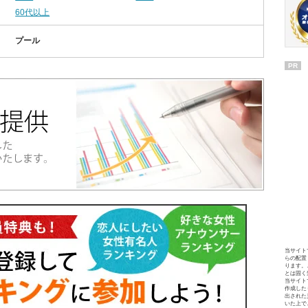
60代以上
プール
PR
当サイト
らの配置
ります。
とは固く
当サイト
作成した
出された
いた上で