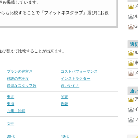
声も掲載しています。
からも比較することで「
フィットネスクラブ
」選びにお役
G
適
並び替えて比較することが出来ます。
プランの豊富さ
コストパフォーマンス
施設の充実度
インストラクター
適切なスタッフ数
通いやすさ
通
東北
関東
東海
近畿
イ
九州・沖縄
女性
30代
40代