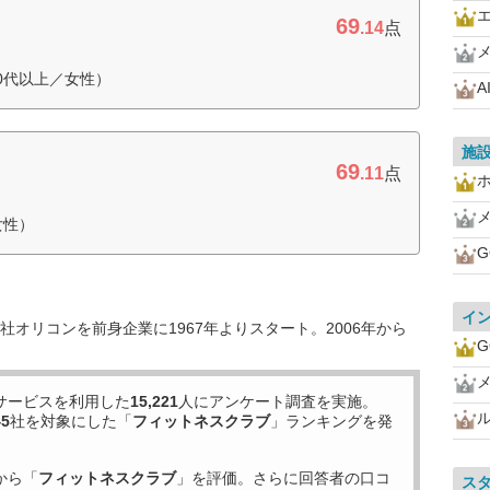
69
.14
点
0代以上／女性）
A
施
69
.11
点
女性）
G
イ
オリコンを前身企業に1967年よりスタート。2006年から
G
サービスを利用した
15,221
人にアンケート調査を実施。
45
社を対象にした「
フィットネスクラブ
」ランキングを発
から「
フィットネスクラブ
」を評価。さらに回答者の口コ
ス