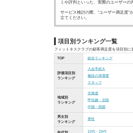
ミや評判といった、実際のユーザーの
サービス検討の際、“ユーザー満足度”
立てください。
項目別ランキング一覧
フィットネスクラブの顧客満足度を項目別に
TOP
総合ランキング
入会手続き
評価項目別
施設の清潔度
ランキング
スタッフ
北海道
地域別
甲信越・北陸
ランキング
中国・四国
男女別
男性
ランキング
10代・20代
年代別