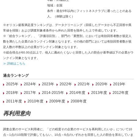
地域：全国
条件：過去5年以内にフィットネスクラブに通ったことのある
人。（体験は除く）
※オリコン顧客満足度ランキングは、データクリーニング（回収したデータから不正回答や異
常値を排除）および調査対象者条件から外れた回答を除外した上で作成しています。
※「総合ランキング」、「評価項目別」、部門の「業態別」においては有効回答者数が規定人
数を満たした企業のみランクイン対象となります。その他の部門においては有効回答者数が規
定人数の半数以上の企業がランクイン対象となります。
※総合得点が60.00点以上で、他人に薦めたくないと回答した人の割合が基準値以下の企業がラ
ンクイン対象となります。
≫ 詳細はこちら
過去ランキング
2025年
2024年
2023年
2022年
2021年
2020年
2019年
2018年
2017年
2014-2015年
2014年度
2013年度
2012年度
2011年度
2010年度
2009年度
2008年度
再利用意向
調査企業のサービス利用者に、「どの程度その企業のサービスを再利用したいか」について10
点～1点の10段階で評価してもらい、10点～6点のいずれかを回答した人の割合を算出していま