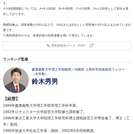
す。
※10段階聴取については、A=9-10回答、B=6-8回答、C=3-5回答、D=1-2回答として割合を算
出しております。
商標対象は、回答者数が100人以上で、10点または9点とした回答者が20％以上を占めている企
業です。
※再利用意向の％は、各選択肢の回答者数を用いて算出しています。
再利用意向データ（PDF）
ランキング監修
慶應義塾大学理工学部教授／内閣府 上席科学技術政策フェロー
（非常勤）
鈴木秀男
【経歴】
1989年慶應義塾大学理工学部管理工学科卒業。
1992年ロチェスター大学経営大学院修士課程修了。
1996年東京工業大学大学院理工学研究科博士課程経営工学専攻修了。博士（工
学）取得。
1996年筑波大学社会工学系・講師。2002年6月同助教授。