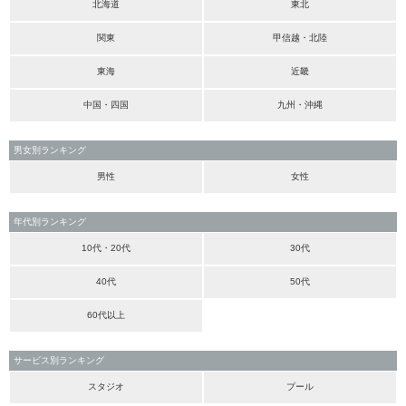
北海道
東北
関東
甲信越・北陸
東海
近畿
中国・四国
九州・沖縄
男女別ランキング
男性
女性
年代別ランキング
10代・20代
30代
40代
50代
60代以上
サービス別ランキング
スタジオ
プール