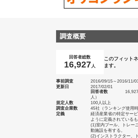
調査概要
回答者総数
このフィット
16,927
ます。
人
事前調査
2016/09/15～2016/11/0
更新日
2017/02/01
回答者数
16,9
人）
規定人数
100人以上
調査企業数
45社（ランキング使用時
定義
経済産業省の特定サービ
ように定義されているも
(1)室内プール、トレ
動施設を有する。
(2)インストラクター