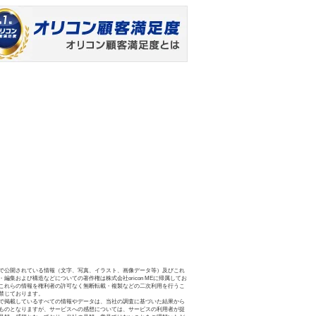
で公開されている情報（文字、写真、イラスト、画像データ等）及びこれ
・編集および構造などについての著作権は株式会社oricon MEに帰属してお
これらの情報を権利者の許可なく無断転載・複製などの二次利用を行うこ
禁じております。
で掲載しているすべての情報やデータは、当社の調査に基づいた結果から
ものとなりますが、サービスへの感想については、サービスの利用者が提