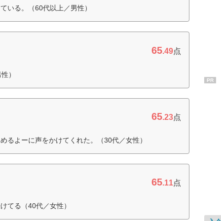
ている。（60代以上／男性）
65
.49
点
男性）
PR
65
.23
点
めるよーに声をかけてくれた。（30代／女性）
65
.11
点
けてる（40代／女性）