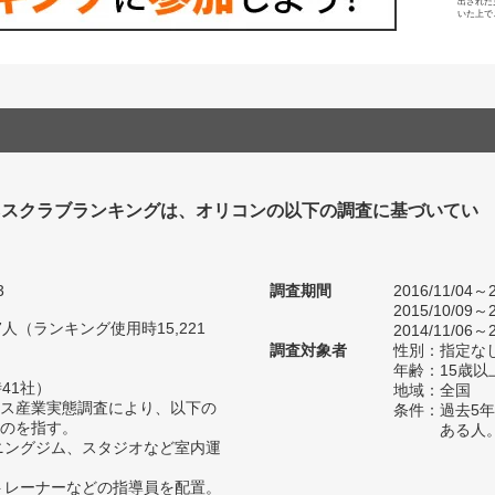
出された
いた上で
ネスクラブランキングは、オリコンの以下の調査に基づいてい
3
調査期間
2016/11/04～2
2015/10/09～2
27人（ランキング使用時15,221
2014/11/06～2
調査対象者
性別：指定な
年齢：15歳以
41社）
地域：全国
ス産業実態調査により、以下の
条件：過去5
のを指す。
ある人
ーニングジム、スタジオなど室内運
、トレーナーなどの指導員を配置。