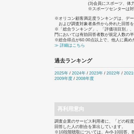
(3)会員にスポーツ、
※スポーツセンターは対
※オリコン顧客満足度ランキングは、デー
および調査対象者条件から外れた回答を
※「総合ランキング」、「評価項目別」、
門においては有効回答者数が規定人数の半
※総合得点が60.00点以上で、他人に
≫ 詳細はこちら
過去ランキング
2025年
/
2024年
/
2023年
/
2022年
/
202
2009年度
/
2008年度
再利用意向
調査企業のサービス利用者に、「どの程度
回答した人の割合を算出しています。
※10段階聴取については、A=9-10回答、