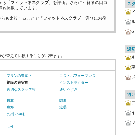
から「
フィットネスクラブ
」を評価。さらに回答者の口コ
ス
声も掲載しています。
からも比較することで「
フィットネスクラブ
」選びにお役
G
適
並び替えて比較することが出来ます。
プランの豊富さ
コストパフォーマンス
施設の充実度
インストラクター
適切なスタッフ数
通いやすさ
通
東北
関東
東海
近畿
イ
九州・沖縄
女性