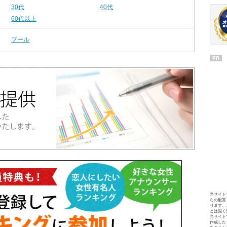
30代
40代
60代以上
プール
PR
当サイト
らの配置
ります。
とは固く
当サイト
作成した