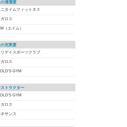
設の清潔度
エニタイムフィットネス
メガロス
IM（エイム）
設の充実度
ホリデイスポーツクラブ
メガロス
OLD’S GYM
ンストラクター
OLD’S GYM
メガロス
ルネサンス