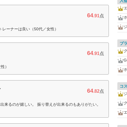
入
64
ス
.91
点
トレーナーは良い（50代／女性）
プ
64
.91
点
G
女性）
コ
64
ブ
.82
点
出来るのが嬉しい。 振り替えが出来るのもありがたい。