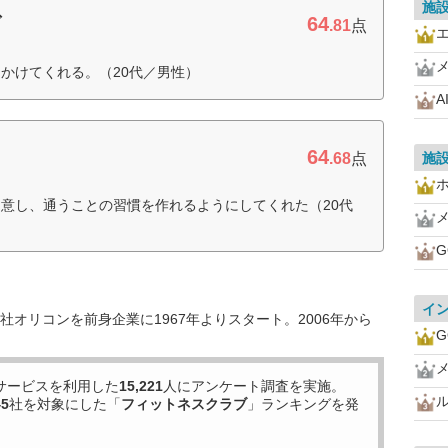
施
64
ブ
.81
点
かけてくれる。（20代／男性）
A
64
.68
点
施
意し、通うことの習慣を作れるようにしてくれた（20代
G
イ
オリコンを前身企業に1967年よりスタート。2006年から
G
サービスを利用した
15,221
人にアンケート調査を実施。
45
社を対象にした「
フィットネスクラブ
」ランキングを発