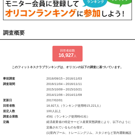
調査概要
回答者総数
16,927
人
このフィットネスクラブランキングは、オリコンの以下の調査に基づいています。
事前調査
2016/09/15～2016/11/03
調査期間
2016/11/04～2016/11/11
2015/10/09～2015/10/21
2014/11/06～2014/11/09
更新日
2017/02/01
回答者数
16,927人（ランキング使用時15,221人）
規定人数
100人以上
調査企業数
45社（ランキング使用時41社）
定義
経済産業省の特定サービス産業実態調査により、以下のように
定義されているものを指す。
(1)室内プール、トレーニングジム、スタジオなど室内運動施設