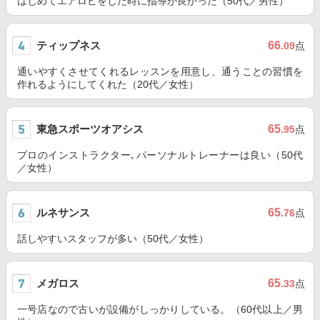
はじめてエアロビをした時に指導が良かった（50代／男性）
ティップネス
66
.09
点
通いやすくさせてくれるレッスンを用意し、通うことの習慣を
作れるようにしてくれた（20代／女性）
東急スポーツオアシス
65
.95
点
プロのインストラクター､パーソナルトレーナーは良い（50代
／女性）
ルネサンス
65
.76
点
話しやすいスタッフが多い（50代／女性）
メガロス
65
.33
点
一号店なので古いが設備がしっかりしている。（60代以上／男