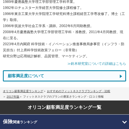
1989年慶應義塾大学理工学部管理工学科卒業。
1992年ロチェスター大学経営大学院修士課程修了。
1996年東京工業大学大学院理工学研究科博士課程経営工学専攻修了。博士（工
学）取得。
1996年筑波大学社会工学系・講師。2002年6月同助教授。
2008年4月慶應義塾大学理工学部管理工学科・准教授。2011年4月同教授、現
在に至る。
2023年4月内閣府 科学技術・イノベーション推進事務局参事官（インフラ・防
災担当）付上席科学技術政策フェロー（非常勤）
研究分野は応用統計解析、品質管理、マーケティング。
≫鈴木研究室についての詳細はこちら
顧客満足度について
オリコン顧客満足度ランキング
おすすめのフィットネスクラブランキング・比較
2017年版
フィットネスクラブのプランの豊富さランキング・口コミ情報
オリコン顧客満足度
ランキング一覧
保険
関連ランキング