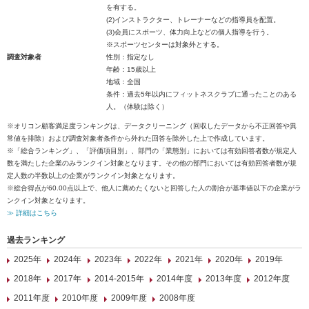
を有する。
(2)インストラクター、トレーナーなどの指導員を配置。
(3)会員にスポーツ、体力向上などの個人指導を行う。
※スポーツセンターは対象外とする。
調査対象者
性別：指定なし
年齢：15歳以上
地域：全国
条件：過去5年以内にフィットネスクラブに通ったことのある
人。（体験は除く）
※オリコン顧客満足度ランキングは、データクリーニング（回収したデータから不正回答や異
常値を排除）および調査対象者条件から外れた回答を除外した上で作成しています。
※「総合ランキング」、「評価項目別」、部門の「業態別」においては有効回答者数が規定人
数を満たした企業のみランクイン対象となります。その他の部門においては有効回答者数が規
定人数の半数以上の企業がランクイン対象となります。
※総合得点が60.00点以上で、他人に薦めたくないと回答した人の割合が基準値以下の企業がラ
ンクイン対象となります。
≫ 詳細はこちら
過去ランキング
2025年
2024年
2023年
2022年
2021年
2020年
2019年
2018年
2017年
2014-2015年
2014年度
2013年度
2012年度
2011年度
2010年度
2009年度
2008年度