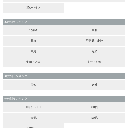
通いやすさ
地域別ランキング
北海道
東北
関東
甲信越・北陸
東海
近畿
中国・四国
九州・沖縄
男女別ランキング
男性
女性
年代別ランキング
10代・20代
30代
40代
50代