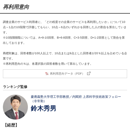
再利用意向
調査企業のサービス利用者に、「どの程度その企業のサービスを再利用したいか」について10
点～1点の10段階で評価してもらい、10点～6点のいずれかを回答した人の割合を算出していま
す。
※10段階聴取については、A=9-10回答、B=6-8回答、C=3-5回答、D=1-2回答として割合を算
出しております。
商標対象は、回答者数が100人以上で、10点または9点とした回答者が20％以上を占めている企
業です。
※再利用意向の％は、各選択肢の回答者数を用いて算出しています。
再利用意向データ（PDF）
ランキング監修
慶應義塾大学理工学部教授／内閣府 上席科学技術政策フェロー
（非常勤）
鈴木秀男
【経歴】