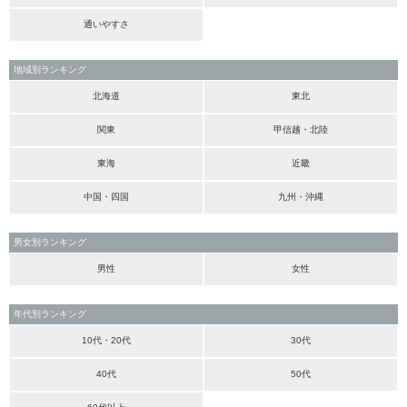
通いやすさ
地域別ランキング
北海道
東北
関東
甲信越・北陸
東海
近畿
中国・四国
九州・沖縄
男女別ランキング
男性
女性
年代別ランキング
10代・20代
30代
40代
50代