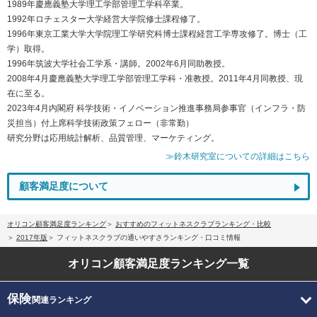
1989年慶應義塾大学理工学部管理工学科卒業。
1992年ロチェスター大学経営大学院修士課程修了。
1996年東京工業大学大学院理工学研究科博士課程経営工学専攻修了。博士（工
学）取得。
1996年筑波大学社会工学系・講師。2002年6月同助教授。
2008年4月慶應義塾大学理工学部管理工学科・准教授。2011年4月同教授、現
在に至る。
2023年4月内閣府 科学技術・イノベーション推進事務局参事官（インフラ・防
災担当）付上席科学技術政策フェロー（非常勤）
研究分野は応用統計解析、品質管理、マーケティング。
≫鈴木研究室についての詳細はこちら
顧客満足度について
オリコン顧客満足度ランキング
おすすめのフィットネスクラブランキング・比較
2017年版
フィットネスクラブの通いやすさランキング・口コミ情報
オリコン顧客満足度
ランキング一覧
保険
関連ランキング