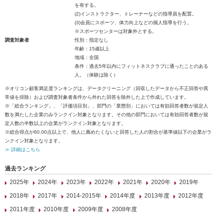
を有する。
(2)インストラクター、トレーナーなどの指導員を配置。
(3)会員にスポーツ、体力向上などの個人指導を行う。
※スポーツセンターは対象外とする。
調査対象者
性別：指定なし
年齢：15歳以上
地域：全国
条件：過去5年以内にフィットネスクラブに通ったことのある
人。（体験は除く）
※オリコン顧客満足度ランキングは、データクリーニング（回収したデータから不正回答や異
常値を排除）および調査対象者条件から外れた回答を除外した上で作成しています。
※「総合ランキング」、「評価項目別」、部門の「業態別」においては有効回答者数が規定人
数を満たした企業のみランクイン対象となります。その他の部門においては有効回答者数が規
定人数の半数以上の企業がランクイン対象となります。
※総合得点が60.00点以上で、他人に薦めたくないと回答した人の割合が基準値以下の企業がラ
ンクイン対象となります。
≫ 詳細はこちら
過去ランキング
2025年
2024年
2023年
2022年
2021年
2020年
2019年
2018年
2017年
2014-2015年
2014年度
2013年度
2012年度
2011年度
2010年度
2009年度
2008年度