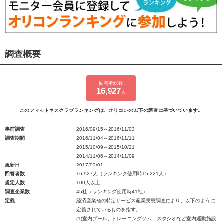
調査概要
回答者総数
16,927
人
このフィットネスクラブランキングは、オリコンの以下の調査に基づいています。
事前調査
2016/09/15～2016/11/03
調査期間
2016/11/04～2016/11/11
2015/10/09～2015/10/21
2014/11/06～2014/11/09
更新日
2017/02/01
回答者数
16,927人（ランキング使用時15,221人）
規定人数
100人以上
調査企業数
45社（ランキング使用時41社）
定義
経済産業省の特定サービス産業実態調査により、以下のように
定義されているものを指す。
(1)室内プール、トレーニングジム、スタジオなど室内運動施設