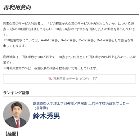
再利用意向
調査企業のサービス利用者に、「どの程度その企業のサービスを再利用したいか」について10
点～1点の10段階で評価してもらい、10点～6点のいずれかを回答した人の割合を算出していま
す。
※10段階聴取については、A=9-10回答、B=6-8回答、C=3-5回答、D=1-2回答として割合を算
出しております。
商標対象は、回答者数が100人以上で、10点または9点とした回答者が20％以上を占めている企
業です。
※再利用意向の％は、各選択肢の回答者数を用いて算出しています。
再利用意向データ（PDF）
ランキング監修
慶應義塾大学理工学部教授／内閣府 上席科学技術政策フェロー
（非常勤）
鈴木秀男
【経歴】