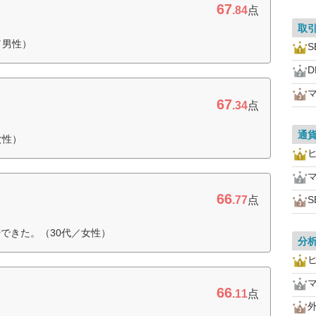
67
.84
点
取
／男性）
S
D
67
.34
点
通
女性）
66
.77
点
S
できた。（30代／女性）
分
66
.11
点