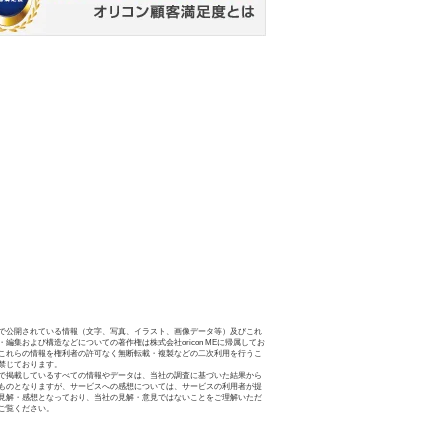
で公開されている情報（文字、写真、イラスト、画像データ等）及びこれ
・編集および構造などについての著作権は株式会社oricon MEに帰属してお
これらの情報を権利者の許可なく無断転載・複製などの二次利用を行うこ
禁じております。
で掲載しているすべての情報やデータは、当社の調査に基づいた結果から
ものとなりますが、サービスへの感想については、サービスの利用者が提
見解・感想となっており、当社の見解・意見ではないことをご理解いただ
ご覧ください。