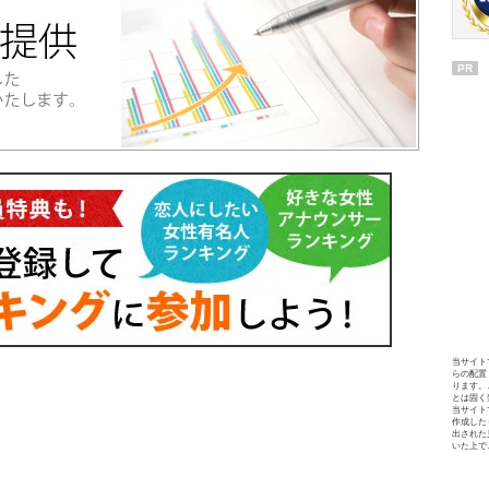
PR
当サイト
らの配置
ります。
とは固く
当サイト
作成した
出された
いた上で