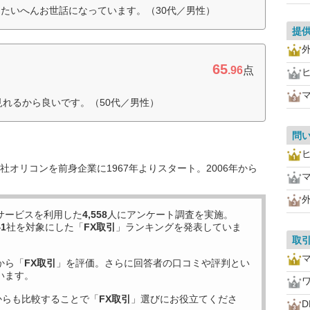
たいへんお世話になっています。（30代／男性）
提
65
.96
点
見れるから良いです。（50代／男性）
問
オリコンを前身企業に1967年よりスタート。2006年から
サービスを利用した
4,558
人にアンケート調査を実施。
41
社を対象にした「
FX取引
」ランキングを発表していま
取
から「
FX取引
」を評価。さらに回答者の口コミや評判とい
います。
からも比較することで「
FX取引
」選びにお役立てくださ
D