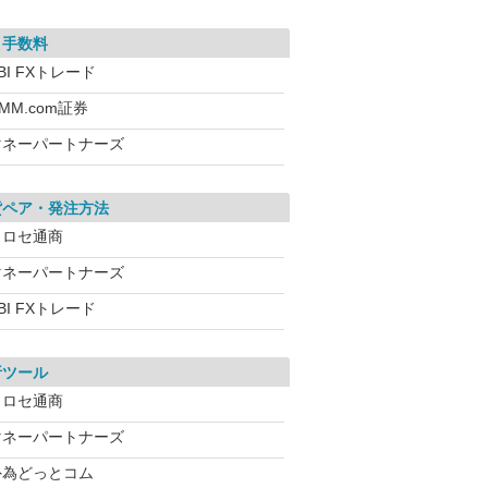
引手数料
BI FXトレード
MM.com証券
マネーパートナーズ
貨ペア・発注方法
ヒロセ通商
マネーパートナーズ
BI FXトレード
析ツール
ヒロセ通商
マネーパートナーズ
外為どっとコム