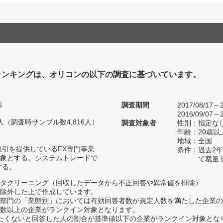
ランキングは、オリコンの以下の調査に基づいています。
6
調査期間
2017/08/17～2
2016/09/07～2
58人（調査時サンプル数4,816人）
調査対象者
性別：指定な
年齢：20歳以
地域：全国
取引を提供しているFX専門事業
条件：過去2
象とする。システムトレードで
て裁量
する。
タクリーニング（回収したデータから不正回答や異常値を排除）
除外した上で作成しています。
部門の「業態別」においては有効回答者数が規定人数を満たした企業の
数以上の企業がランクイン対象となります。
薦めたくないと回答した人の割合が基準値以下の企業がランクイン対象とな