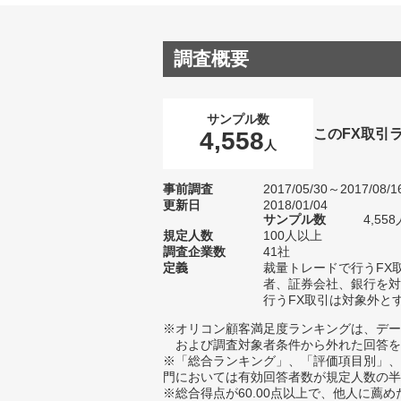
調査概要
サンプル数
このFX取引
4,558
人
事前調査
2017/05/30～2017/08/1
更新日
2018/01/04
サンプル数
4,5
規定人数
100人以上
調査企業数
41社
定義
裁量トレードで行うFX
者、証券会社、銀行を対
行うFX取引は対象外と
※オリコン顧客満足度ランキングは、デー
および調査対象者条件から外れた回答を
※「総合ランキング」、「評価項目別」、
門においては有効回答者数が規定人数の半
※総合得点が60.00点以上で、他人に