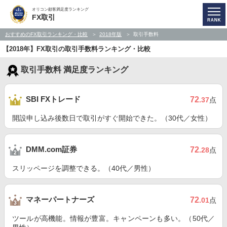
オリコン顧客満足度ランキング
FX取引
おすすめのFX取引ランキング・比較
2018年版
取引手数料
【2018年】FX取引の取引手数料ランキング・比較
取引手数料 満足度ランキング
SBI FXトレード
72
.37
点
開設申し込み後数日で取引がすぐ開始できた。（30代／女性）
DMM.com証券
72
.28
点
スリッページを調整できる。（40代／男性）
マネーパートナーズ
72
.01
点
ツールが高機能。情報が豊富。キャンペーンも多い。（50代／