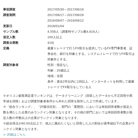
事前調査
2017/05/30～2017/08/16
調査期間
2017/08/17～2017/08/29
2016/09/07～2016/09/12
更新日
2018/01/04
サンプル数
4,558人（調査時サンプル数4,816人）
規定人数
100人以上
調査企業数
41社
定義
裁量トレードで行うFX取引を提供しているFX専門事業者、証
券会社、銀行を対象とする。システムトレードで行うFX取引は
対象外とする。
調査対象者
性別：指定なし
年齢：20歳以上
地域：全国
条件：過去2年以内に1回以上、インターネットを利用して裁量
トレードでFX取引をしている人
※オリコン顧客満足度ランキングは、データクリーニング（回収したデータから不正回答や異
常値を排除）および調査対象者条件から外れた回答を除外した上で作成しています。
※「総合ランキング」、「評価項目別」、部門の「業態別」においては有効回答者数が規定人
数を満たした企業のみランクイン対象となります。その他の部門においては有効回答者数が規
定人数の半数以上の企業がランクイン対象となります。
※総合得点が60.00点以上で、他人に薦めたくないと回答した人の割合が基準値以下の企業がラ
ンクイン対象となります。
≫ 詳細はこちら