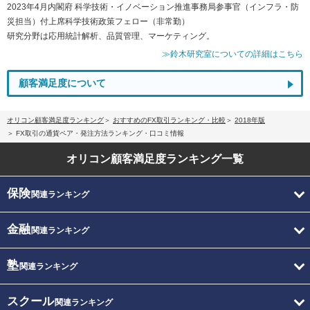
2023年4月内閣府 科学技術・イノベーション推進事務局参事官（インフラ・防
災担当）付上席科学技術政策フェロー（非常勤）
研究分野は応用統計解析、品質管理、マーケティング。
≫鈴木研究室についての詳細はこちら
顧客満足度について
オリコン顧客満足度ランキング
おすすめのFX取引ランキング・比較
2018年版
FX取引の通貨ペア・発注方法ランキング・口コミ情報
オリコン顧客満足度
ランキング一覧
保険
関連ランキング
金融
関連ランキング
塾
関連ランキング
スクール
関連ランキング