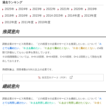
過去ランキング
2025年
2024年
2023年
2022年
2021年
2020年
2019年
2018年
2016年
2015年
2014-2015年
2014年度
2013年度
2012年度
2011年度
2010年度
推奨意向
調査企業のサービス利用者に、「どの程度その企業のサービスを推奨したいか」について「
A:
とても薦めたい
」「
B:まあ薦めたい
」「
C:あまり薦めたくない
」「
D:全く薦めたくない
」の4段
階で評価をしてもらい比率を算出しています。
※10段階聴取については、A=9-10回答、B=6-8回答、C=3-5回答、D=1-2回答として割合を算
出しております。
商標対象は、回答者数が100人以上の企業です。
推奨意向データ（PDF）
継続意向
調査企業のサービス利用者に、「どの程度その企業のサービスを継続したいか」について「
A:
とても利用し続けたい
」「
B:まあ利用し続けたい
」「
C:あまり利用し続けたくない
」「
D:全く