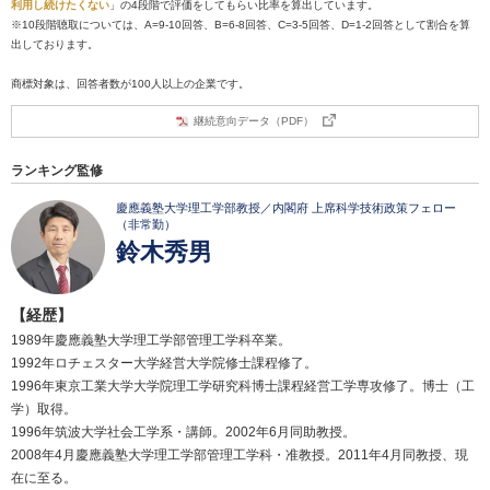
利用し続けたくない
」の4段階で評価をしてもらい比率を算出しています。
※10段階聴取については、A=9-10回答、B=6-8回答、C=3-5回答、D=1-2回答として割合を算
出しております。
商標対象は、回答者数が100人以上の企業です。
継続意向データ（PDF）
ランキング監修
慶應義塾大学理工学部教授／内閣府 上席科学技術政策フェロー
（非常勤）
鈴木秀男
【経歴】
1989年慶應義塾大学理工学部管理工学科卒業。
1992年ロチェスター大学経営大学院修士課程修了。
1996年東京工業大学大学院理工学研究科博士課程経営工学専攻修了。博士（工
学）取得。
1996年筑波大学社会工学系・講師。2002年6月同助教授。
2008年4月慶應義塾大学理工学部管理工学科・准教授。2011年4月同教授、現
在に至る。