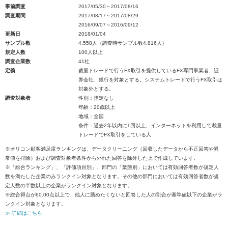
事前調査
2017/05/30～2017/08/16
調査期間
2017/08/17～2017/08/29
2016/09/07～2016/09/12
更新日
2018/01/04
サンプル数
4,558人（調査時サンプル数4,816人）
規定人数
100人以上
調査企業数
41社
定義
裁量トレードで行うFX取引を提供しているFX専門事業者、証
券会社、銀行を対象とする。システムトレードで行うFX取引は
対象外とする。
調査対象者
性別：指定なし
年齢：20歳以上
地域：全国
条件：過去2年以内に1回以上、インターネットを利用して裁量
トレードでFX取引をしている人
※オリコン顧客満足度ランキングは、データクリーニング（回収したデータから不正回答や異
常値を排除）および調査対象者条件から外れた回答を除外した上で作成しています。
※「総合ランキング」、「評価項目別」、部門の「業態別」においては有効回答者数が規定人
数を満たした企業のみランクイン対象となります。その他の部門においては有効回答者数が規
定人数の半数以上の企業がランクイン対象となります。
※総合得点が60.00点以上で、他人に薦めたくないと回答した人の割合が基準値以下の企業がラ
ンクイン対象となります。
≫ 詳細はこちら