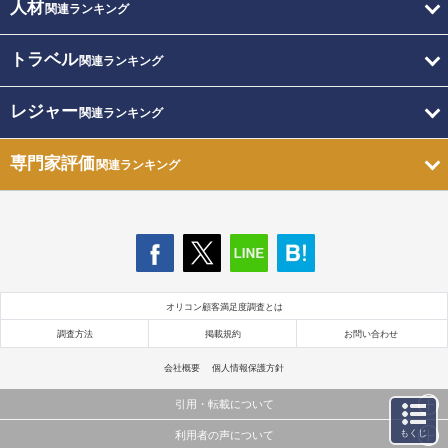
人材
関連ランキング
トラベル
関連ランキング
レジャー
関連ランキング
専門家評価
関連ランキング
オリコン顧客満足度調査とは
調査方法
掲載規約
お問い合わせ
会社概要
個人情報保護方針
引用・転載について
もくじ
利用者の声について
当サイトで公開されている情報（文字、写真、イラスト、画像データ等）及びこれらの配置・