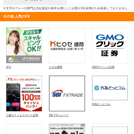
※文字がグレーの部門は当社規定の条件を満たした企業が2社未満のため発表しておりません。
その他 人気のFX
JFX
ヒロセ通商
GMOクリック証券
外為どっとコム
三菱ＵＦＪｅスマート証券
SBI FXトレード