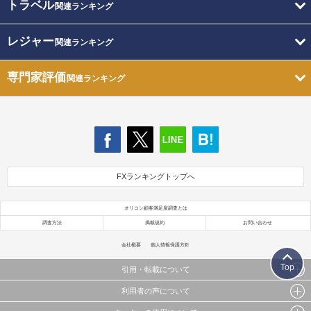
トラベル
関連ランキング
レジャー
関連ランキング
専門家評価
関連ランキング
FXランキングトップへ
オリコン顧客満足度調査とは
調査方法
掲載規約
お問い合わせ
会社概要
個人情報保護方針
Top
引用・転載について
利用者の声について
当サイトで公開されている情報（文字、写真、イラスト、画像データ等）及びこれらの配置・
編集および構造などについての著作権は株式会社oricon MEに帰属しております。