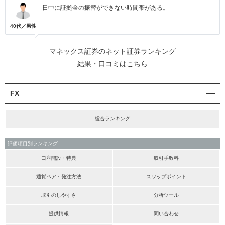
日中に証拠金の振替ができない時間帯がある。
40代／男性
マネックス証券のネット証券ランキング
結果・口コミはこちら
FX
総合ランキング
評価項目別ランキング
口座開設・特典
取引手数料
通貨ペア・発注方法
スワップポイント
取引のしやすさ
分析ツール
提供情報
問い合わせ