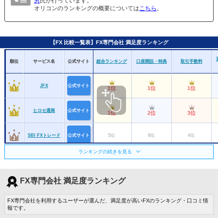
男
氏が行っています。
オリコンのランキングの概要については
こちら
。
【FX 比較一覧表】FX専門会社 満足度ランキング
順位
サービス名
公式サイト
総合ランキング
口座開設・特典
取引手数料
JFX
公式サイト
1位
1位
1位
ヒロセ通商
公式サイト
1位
2位
3位
SBI FXトレード
公式サイト
5位
8位
4位
ランキングの続きを見る
外為どっとコム
公式サイト
7位
9位
9位
FX専門会社 満足度ランキング
GMO外貨
公式サイト
7位
10位
8位
FX専門会社を利用するユーザーが選んだ、満足度が高いFXのランキング・口コミ情
報です。
トレイダーズ証
公式サイト
10位
ー
6位
券