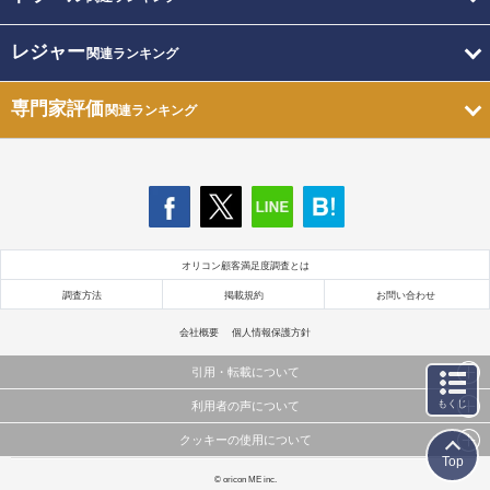
レジャー
関連ランキング
専門家評価
関連ランキング
オリコン顧客満足度調査とは
調査方法
掲載規約
お問い合わせ
会社概要
個人情報保護方針
引用・転載について
もくじ
利用者の声について
当サイトで公開されている情報（文字、写真、イラスト、画像データ等）及びこれらの配置・
編集および構造などについての著作権は株式会社oricon MEに帰属しております。
クッキーの使用について
当サイトに掲載している内容はすべてサービスの利用者が提出された見解・感想です。
これらの情報を権利者の許可なく無断転載・複製などの二次利用を行うことは固く禁じており
Top
弊社が内容について正確性を含め一切保証するものではありません。
ます。
このサイトでは Cookie を使用して、ユーザーに合わせたコンテンツや広告の表示、ソーシャル
© oricon ME inc.
弊社の見解・ 意見ではないことをご理解いただいた上でご覧ください。