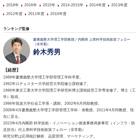
2018年
2016年
2015年
2014-2015年
2014年度
2013年度
2012年度
2011年度
2010年度
ランキング監修
慶應義塾大学理工学部教授／内閣府 上席科学技術政策フェロー
（非常勤）
鈴木秀男
【経歴】
1989年慶應義塾大学理工学部管理工学科卒業。
1992年ロチェスター大学経営大学院修士課程修了。
1996年東京工業大学大学院理工学研究科博士課程経営工学専攻修了。博士（工
学）取得。
1996年筑波大学社会工学系・講師。2002年6月同助教授。
2008年4月慶應義塾大学理工学部管理工学科・准教授。2011年4月同教授、現
在に至る。
2023年4月内閣府 科学技術・イノベーション推進事務局参事官（インフラ・防
災担当）付上席科学技術政策フェロー（非常勤）
研究分野は応用統計解析、品質管理、マーケティング。