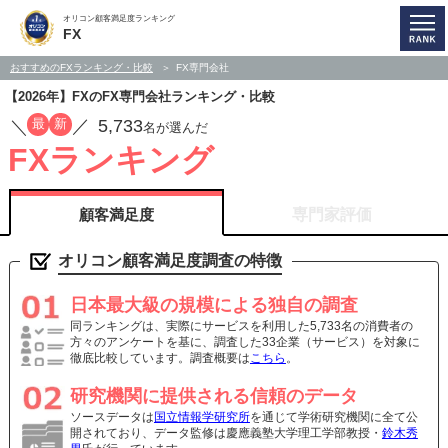
オリコン顧客満足度ランキング
FX
おすすめのFXランキング・比較
FX専門会社
【2026年】FXのFX専門会社ランキング・比較
5,733
最
新
／
／
名が選んだ
FXランキング
顧客満足度
専門家評価
オリコン顧客満足度調査の特徴
日本最大級の規模による独自の調査
同ランキングは、実際にサービスを利用した5,733名の消費者の
方々のアンケートを基に、調査した33企業（サービス）を対象に
徹底比較しています。調査概要は
こちら
。
研究機関に提供される信頼のデータ
ソースデータは
国立情報学研究所
を通じて学術研究機関に全て公
開されており、データ監修は慶應義塾大学理工学部教授・
鈴木秀