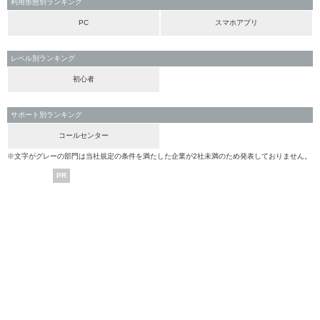
利用形態別ランキング
PC
スマホアプリ
レベル別ランキング
初心者
サポート別ランキング
コールセンター
※文字がグレーの部門は当社規定の条件を満たした企業が2社未満のため発表しておりません。
PR