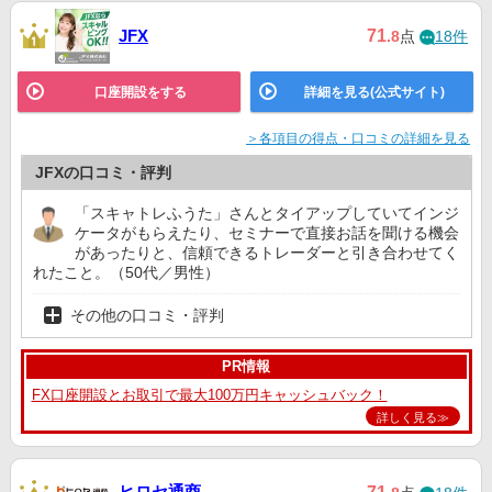
71
JFX
.8
点
18件
LINE FX
13位
ー
3位
外為オンライン
15位
ー
ー
口座開設をする
詳細を見る(公式サイト)
＞各項目の得点・口コミの詳細を見る
マネックス証券
16位
ー
ー
JFXの口コミ・評判
「スキャトレふうた」さんとタイアップしていてインジ
ケータがもらえたり、セミナーで直接お話を聞ける機会
があったりと、信頼できるトレーダーと引き合わせてく
れたこと。（50代／男性）
その他の口コミ・評判
PR情報
FX口座開設とお取引で最大100万円キャッシュバック！
詳しく見る≫
ヒロセ通商