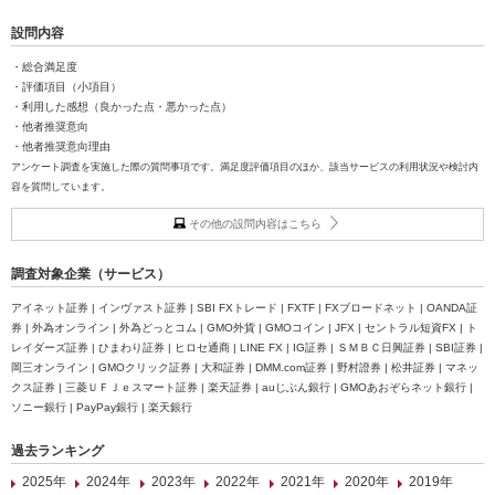
設問内容
・総合満足度
・評価項目（小項目）
・利用した感想（良かった点・悪かった点）
・他者推奨意向
・他者推奨意向理由
アンケート調査を実施した際の質問事項です。満足度評価項目のほか、該当サービスの利用状況や検討内
容を質問しています。
その他の設問内容はこちら
調査対象企業（サービス）
アイネット証券 | インヴァスト証券 | SBI FXトレード | FXTF | FXブロードネット | OANDA証
券 | 外為オンライン | 外為どっとコム | GMO外貨 | GMOコイン | JFX | セントラル短資FX | ト
レイダーズ証券 | ひまわり証券 | ヒロセ通商 | LINE FX | IG証券 | ＳＭＢＣ日興証券 | SBI証券 |
岡三オンライン | GMOクリック証券 | 大和証券 | DMM.com証券 | 野村證券 | 松井証券 | マネッ
クス証券 | 三菱ＵＦＪｅスマート証券 | 楽天証券 | auじぶん銀行 | GMOあおぞらネット銀行 |
ソニー銀行 | PayPay銀行 | 楽天銀行
過去ランキング
2025年
2024年
2023年
2022年
2021年
2020年
2019年