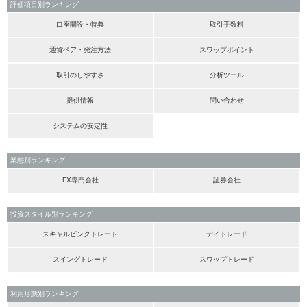
評価項目別ランキング
口座開設・特典
取引手数料
通貨ペア・発注方法
スワップポイント
取引のしやすさ
分析ツール
提供情報
問い合わせ
システムの安定性
業態別ランキング
FX専門会社
証券会社
投資スタイル別ランキング
スキャルピングトレード
デイトレード
スイングトレード
スワップトレード
利用形態別ランキング