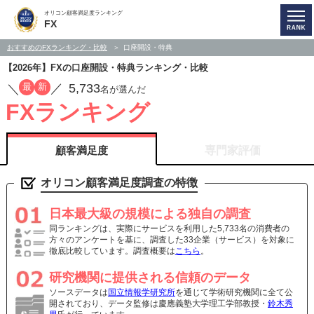
オリコン顧客満足度ランキング
FX
おすすめのFXランキング・比較
口座開設・特典
【2026年】FXの口座開設・特典ランキング・比較
5,733
最
新
／
／
名が選んだ
FXランキング
顧客満足度
専門家評価
オリコン顧客満足度調査の特徴
日本最大級の規模による独自の調査
同ランキングは、実際にサービスを利用した5,733名の消費者の
方々のアンケートを基に、調査した33企業（サービス）を対象に
徹底比較しています。調査概要は
こちら
。
研究機関に提供される信頼のデータ
ソースデータは
国立情報学研究所
を通じて学術研究機関に全て公
開されており、データ監修は慶應義塾大学理工学部教授・
鈴木秀