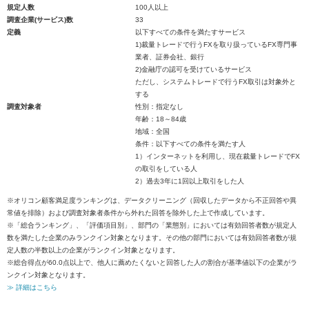
規定人数
100人以上
調査企業(サービス)数
33
定義
以下すべての条件を満たすサービス
1)裁量トレードで行うFXを取り扱っているFX専門事
業者、証券会社、銀行
2)金融庁の認可を受けているサービス
ただし、システムトレードで行うFX取引は対象外と
する
調査対象者
性別：指定なし
年齢：18～84歳
地域：全国
条件：以下すべての条件を満たす人
1）インターネットを利用し、現在裁量トレードでFX
の取引をしている人
2）過去3年に1回以上取引をした人
※オリコン顧客満足度ランキングは、データクリーニング（回収したデータから不正回答や異
常値を排除）および調査対象者条件から外れた回答を除外した上で作成しています。
※「総合ランキング」、「評価項目別」、部門の「業態別」においては有効回答者数が規定人
数を満たした企業のみランクイン対象となります。その他の部門においては有効回答者数が規
定人数の半数以上の企業がランクイン対象となります。
※総合得点が60.0点以上で、他人に薦めたくないと回答した人の割合が基準値以下の企業がラ
ンクイン対象となります。
≫ 詳細はこちら