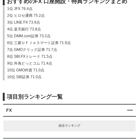
おすすめのFX 口座開設・特典ランキングまとめ
1位 JFX 76.4点
2位 ヒロセ通商 75.2点
3位 LINE FX 73.9点
4位 楽天銀行 73.8点
5位 DMM.com証券 73.2点
6位 三菱ＵＦＪｅスマート証券 71.9点
7位 GMOクリック証券 71.7点
8位 SBI FXトレード 71.5点
9位 外為どっとコム 71.4点
10位 GMO外貨 71.0点
10位 SBI証券 71.0点
項目別ランキング一覧
FX
総合ランキング