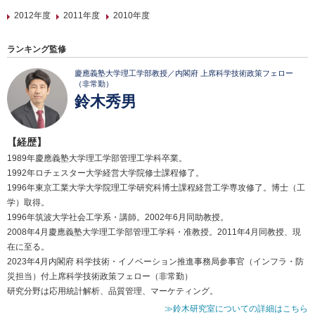
2012年度
2011年度
2010年度
ランキング監修
慶應義塾大学理工学部教授／内閣府 上席科学技術政策フェロー
（非常勤）
鈴木秀男
【経歴】
1989年慶應義塾大学理工学部管理工学科卒業。
1992年ロチェスター大学経営大学院修士課程修了。
1996年東京工業大学大学院理工学研究科博士課程経営工学専攻修了。博士（工
学）取得。
1996年筑波大学社会工学系・講師。2002年6月同助教授。
2008年4月慶應義塾大学理工学部管理工学科・准教授。2011年4月同教授、現
在に至る。
2023年4月内閣府 科学技術・イノベーション推進事務局参事官（インフラ・防
災担当）付上席科学技術政策フェロー（非常勤）
研究分野は応用統計解析、品質管理、マーケティング。
≫鈴木研究室についての詳細はこちら