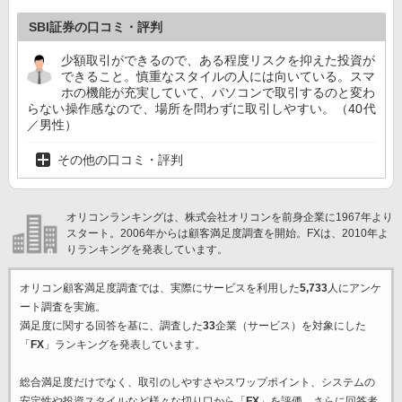
SBI証券の口コミ・評判
少額取引ができるので、ある程度リスクを抑えた投資が
できること。慎重なスタイルの人には向いている。スマ
ホの機能が充実していて、パソコンで取引するのと変わ
らない操作感なので、場所を問わずに取引しやすい。（40代
／男性）
その他の口コミ・評判
オリコンランキングは、株式会社オリコンを前身企業に1967年より
スタート。2006年からは顧客満足度調査を開始。FXは、2010年よ
りランキングを発表しています。
オリコン顧客満足度調査では、実際にサービスを利用した
5,733
人にアンケ
ート調査を実施。
満足度に関する回答を基に、調査した
33
企業（サービス）を対象にした
「
FX
」ランキングを発表しています。
総合満足度だけでなく、取引のしやすさやスワップポイント、システムの
安定性や投資スタイルなど様々な切り口から「
FX
」を評価。さらに回答者