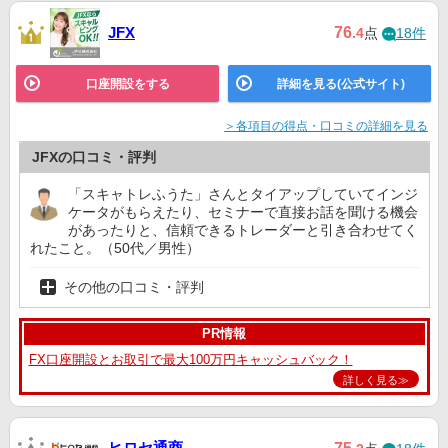
GMOクリック証
公式サイト
76
JFX
.4
点
18件
3位
2位
3位
券
SBI FXトレード
公式サイト
5位
4位
4位
口座開設をする
詳細を見る(公式サイト)
＞各項目の得点・口コミの詳細を見る
外為どっとコム
公式サイト
7位
9位
8位
JFXの口コミ・評判
GMO外貨
公式サイト
7位
8位
10位
「スキャトレふうた」さんとタイアップしていてインジ
ケータがもらえたり、セミナーで直接お話を聞ける機会
があったりと、信頼できるトレーダーと引き合わせてく
SBI証券
11位
7位
7位
れたこと。（50代／男性）
その他の口コミ・評判
PR情報
FX口座開設とお取引で最大100万円キャッシュバック！
詳しく見る≫
ヒロセ通商