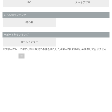
PC
スマホアプリ
レベル別ランキング
初心者
サポート別ランキング
コールセンター
※文字がグレーの部門は当社規定の条件を満たした企業が2社未満のため発表しておりません。
PR