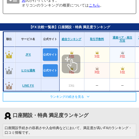
男
氏が行っています。
オリコンのランキングの概要については
こちら
。
【FX 比較一覧表】口座開設・特典 満足度ランキング
通貨ペア・発注
順位
サービス名
公式サイト
総合ランキング
取引手数料
方法
JFX
公式サイト
1位
1位
2位
ヒロセ通商
公式サイト
1位
3位
1位
LINE FX
13位
ー
ー
ランキングの続きを見る
楽天銀行
6位
ー
ー
口座開設・特典 満足度ランキング
DMM.com証券
公式サイト
7位
4位
9位
口座開設手続きの容易さや入会特典などにおいて、満足度が高いFXのランキング・
三菱ＵＦＪｅスマ
公式サイト
10位
5位
口コミ情報です。
3位
ート証券