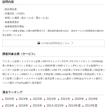
設問内容
・総合満足度
・評価項目（小項目）
・利用した感想（良かった点・悪かった点）
・他者推奨意向
・他者推奨意向理由
アンケート調査を実施した際の質問事項です。満足度評価項目のほか、該当サービスの利用状況や検討内
容を質問しています。
その他の設問内容はこちら
調査対象企業（サービス）
アイネット証券 | インヴァスト証券 | SBI FXトレード | FXTF | FXブロードネット | OANDA証
券 | 外為オンライン | 外為どっとコム | GMO外貨 | GMOコイン | JFX | セントラル短資FX | ト
レイダーズ証券 | ひまわり証券 | ヒロセ通商 | LINE FX | IG証券 | ＳＭＢＣ日興証券 | SBI証券 |
岡三オンライン | GMOクリック証券 | 大和証券 | DMM.com証券 | 野村證券 | 松井証券 | マネッ
クス証券 | 三菱ＵＦＪｅスマート証券 | 楽天証券 | auじぶん銀行 | GMOあおぞらネット銀行 |
ソニー銀行 | PayPay銀行 | 楽天銀行
過去ランキング
2025年
2024年
2023年
2022年
2021年
2020年
2019年
2018年
2016年
2015年
2014-2015年
2014年度
2013年度