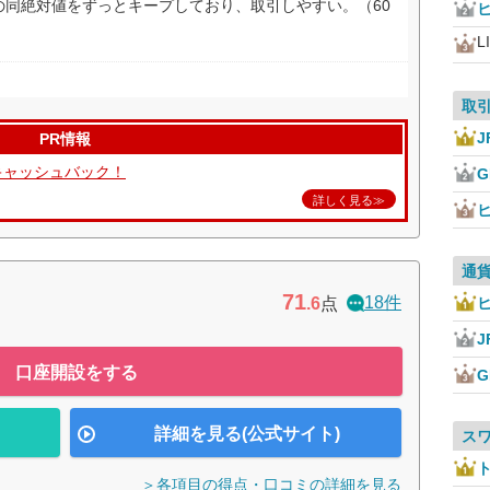
の同絶対値をずっとキープしており、取引しやすい。（60
L
取
J
PR情報
キャッシュバック！
詳しく見る≫
通
71
18件
.6
点
J
口座開設をする
詳細を見る(公式サイト)
ス
＞各項目の得点・口コミの詳細を見る