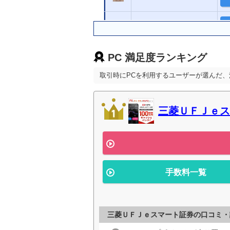
SBI FXトレード
PC 満足度ランキング
GMOクリック証券
取引時にPCを利用するユーザーが選んだ、
外為どっとコム
三菱ＵＦＪｅス
DMM.com証券
松井証券
手数料一覧
トレイダーズ証券
SBI証券
三菱ＵＦＪｅスマート証券の口コミ・