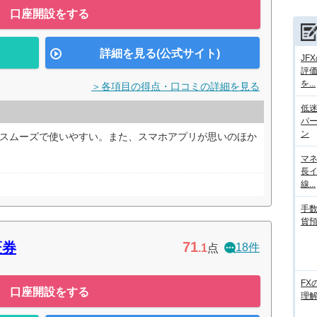
口座開設をする
詳細を見る(公式サイト)
JF
評
を...
＞各項目の得点・口コミの詳細を見る
低迷
パ
ン
にスムーズで使いやすい。また、スマホアプリが思いのほか
マネ
長
線...
手数
貨
71
証券
18件
.1
点
FX
口座開設をする
理