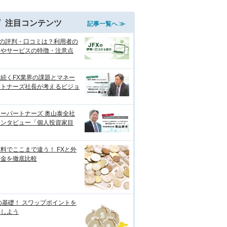
注目コンテンツ
記事一覧へ ≫
Xの評判・口コミは？利用者の
価やサービスの特徴・注意点
続くFX業界の課題とマネー
ートナーズ社長が考えるビジョ
ーパートナーズ 奥山泰全社
インタビュー「個人投資家目
料でここまで違う！ FXと外
預金を徹底比較
の基礎！ スワップポイントを
解しよう