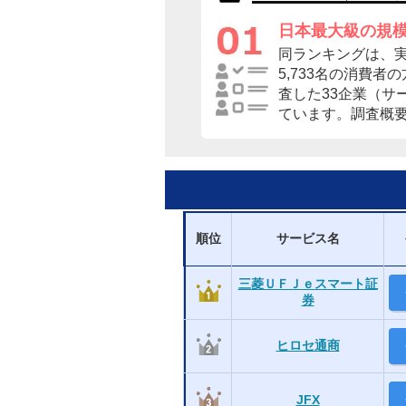
日本最大級の規
同ランキングは、
5,733名の消費
査した33企業（サ
ています。調査概
順位
サービス名
三菱ＵＦＪｅスマート証
券
ヒロセ通商
JFX