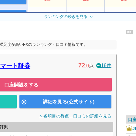
公式サイト
5位
8位
4位
ランキングの続きを見る
PR
公式サイト
7位
3位
2位
満足度が高いFXのランキング・口コミ情報です。
公式サイト
7位
9位
9位
72
マート証券
18件
.0
点
公式サイト
7位
5位
4位
口座開設をする
12位
ー
ー
詳細を見る(公式サイト)
公式サイト
10位
ー
6位
＞各項目の得点・口コミの詳細を見る
口
11位
10位
7位
評判
J