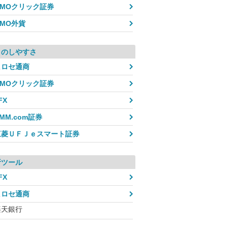
GMOクリック証券
GMO外貨
引のしやすさ
ヒロセ通商
GMOクリック証券
FX
MM.com証券
三菱ＵＦＪｅスマート証券
析ツール
FX
ヒロセ通商
楽天銀行