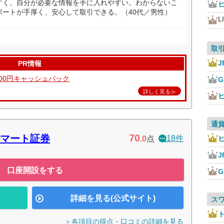
すく、自分が必要な情報を手に入れやすい。わからないこ
ポートが手厚く、安心して取引できる。（40代／男性）
L
取
J
PR情報
000円キャッシュバック
詳しく見る≫
通
70
マート証券
18件
.0
点
J
口座開設をする
詳細を見る(公式サイト)
ス
＞各項目の得点・口コミの詳細を見る