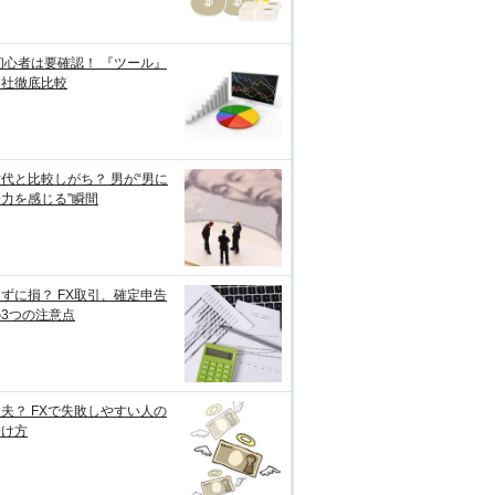
初心者は要確認！ 『ツール』
各社徹底比較
代と比較しがち？ 男が“男に
力を感じる”瞬間
ずに損？ FX取引、確定申告
3つの注意点
夫？ FXで失敗しやすい人の
分け方