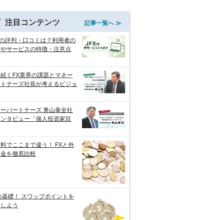
注目コンテンツ
記事一覧へ ≫
Xの評判・口コミは？利用者の
価やサービスの特徴・注意点
続くFX業界の課題とマネー
ートナーズ社長が考えるビジョ
ーパートナーズ 奥山泰全社
インタビュー「個人投資家目
料でここまで違う！ FXと外
預金を徹底比較
の基礎！ スワップポイントを
解しよう