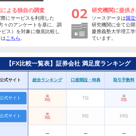
模による独自の調査
研究機関に提供さ
実際にサービスを利用した
ソースデータは
国立
者の方々のアンケートを基に、調
研究機関に全て公開
ービス）を対象に徹底比較し
慶應義塾大学理工学
要は
こちら
。
ています。
【FX比較一覧表】証券会社 満足度ランキング
公式サイト
総合ランキング
口座開設・特典
取引手数料
公式サイト
7位
3位
2位
公式サイト
6位
10位
3位
ー
ー
ー