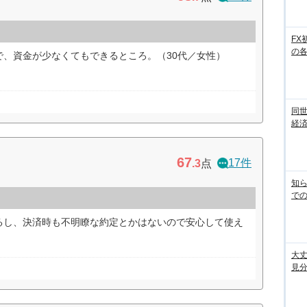
FX
の
で、資金が少なくてもできるところ。（30代／女性）
同世
経済
67
17件
.3
点
知ら
での
るし、決済時も不明瞭な約定とかはないので安心して使え
大丈
見