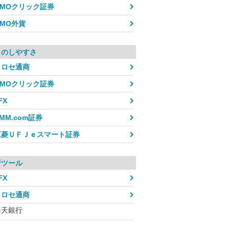
GMOクリック証券
GMO外貨
引のしやすさ
ヒロセ通商
GMOクリック証券
FX
MM.com証券
三菱ＵＦＪｅスマート証券
析ツール
FX
ヒロセ通商
楽天銀行