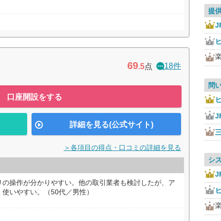
提
J
69
18件
.5
点
問
口座開設をする
J
詳細を見る(公式サイト)
＞各項目の得点・口コミの詳細を見る
シ
J
リの操作が分かりやすい。他の取引業者も検討したが、ア
使いやすい。（50代／男性）