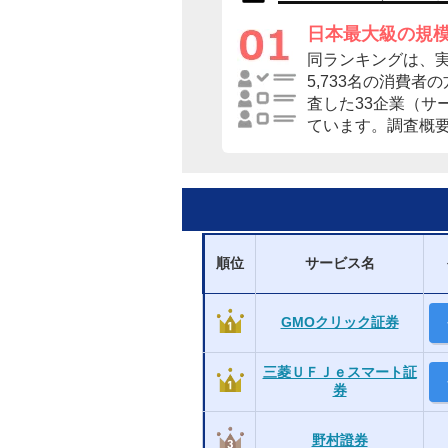
日本最大級の規
同ランキングは、
5,733名の消費
査した33企業（サ
ています。調査概
順位
サービス名
GMOクリック証券
三菱ＵＦＪｅスマート証
券
野村證券