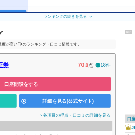
公式サイト
7位
5位
4位
ランキングの続きを見る
グ
PR
11位
10位
7位
足度が高いFXのランキング・口コミ情報です。
12位
ー
ー
70
証券
18件
.0
点
14位
ー
ー
口座開設をする
17位
ー
ー
詳細を見る(公式サイト)
＞各項目の得点・口コミの詳細を見る
口
J