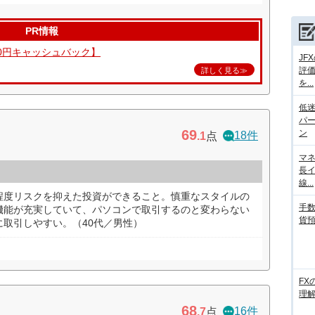
PR情報
00円キャッシュバック】
JF
評
詳しく見る≫
を...
低迷
パ
69
ン
18件
.1
点
マネ
長
線...
程度リスクを抑えた投資ができること。慎重なスタイルの
手数
機能が充実していて、パソコンで取引するのと変わらない
貨
取引しやすい。（40代／男性）
FX
理
68
16件
.7
点