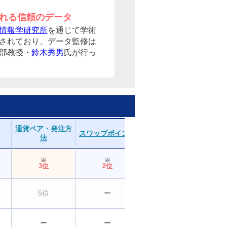
れる信頼のデータ
情報学研究所
を通じて学術
されており、データ監修は
部教授・
鈴木秀男
氏が行っ
通貨ペア・発注方
スワップポイント
取引のしやすさ
分
法
3位
2位
2位
5位
ー
3位
ー
ー
ー