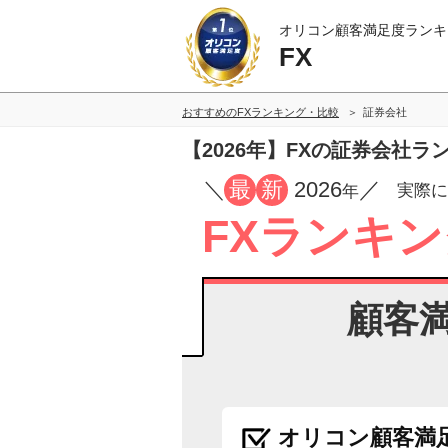
オリコン顧客満足度ランキ
FX
おすすめのFXランキング・比較
証券会社
【2026年】FXの証券会社ラ
／
最
新
2026
／
実際に
年
FXランキン
顧客
オリコン顧客満