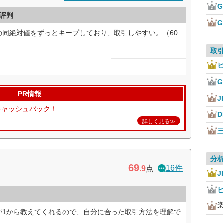
評判
の同絶対値をずっとキープしており、取引しやすい。（60
取
PR情報
J
キャッシュバック！
D
詳しく見る≫
分
69
16件
.9
点
J
が1から教えてくれるので、自分に合った取引方法を理解で