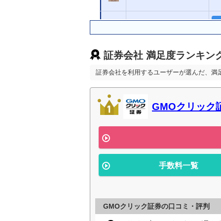
DMM.com証券
証券会社 満足度ランキン
SBI証券
証券会社を利用するユーザーが選んだ、満
松井証券
GMOクリック
楽天証券
大和証券
手数料一覧
GMOクリック証券の口コミ・評判