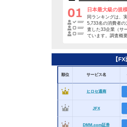
日本最大級の規
同ランキングは、
5,733名の消費
査した33企業（サ
ています。調査概
【F
順位
サービス名
ヒロセ通商
JFX
DMM.com証券