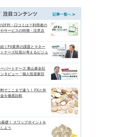
注目コンテンツ
記事一覧へ ≫
Xの評判・口コミは？利用者の
価やサービスの特徴・注意点
続くFX業界の課題とマネー
ートナーズ社長が考えるビジョ
ーパートナーズ 奥山泰全社
インタビュー「個人投資家目
料でここまで違う！ FXと外
預金を徹底比較
の基礎！ スワップポイントを
解しよう