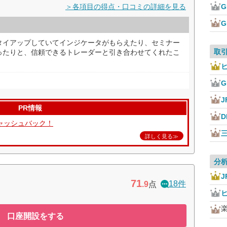
＞各項目の得点・口コミの詳細を見る
タイアップしていてインジケータがもらえたり、セミナー
取
ったりと、信頼できるトレーダーと引き合わせてくれたこ
J
PR情報
D
キャッシュバック！
詳しく見る≫
分
J
71
18件
.9
点
口座開設をする