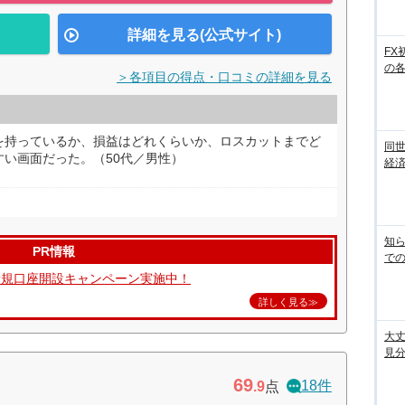
詳細を見る(公式サイト)
FX
の
＞各項目の得点・口コミの詳細を見る
を持っているか、損益はどれくらいか、ロスカットまでど
同世
い画面だった。（50代／男性）
経済
知ら
PR情報
での
ク！新規口座開設キャンペーン実施中！
詳しく見る≫
大丈
見
69
18件
.9
点