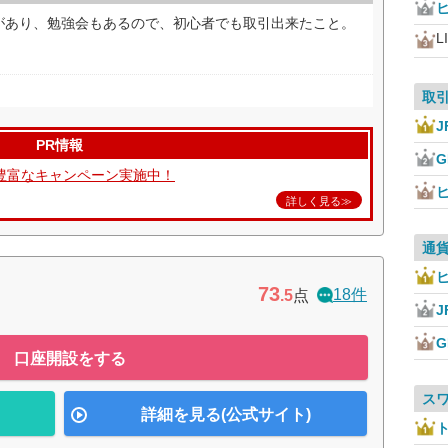
があり、勉強会もあるので、初心者でも取引出来たこと。
L
取
J
PR情報
豊富なキャンペーン実施中！
詳しく見る≫
通
73
18件
.5
点
J
口座開設をする
ス
詳細を見る(公式サイト)