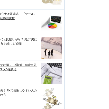
初心者は要確認！ 『ツール』
各社徹底比較
代と比較しがち？ 男が“男に
力を感じる”瞬間
ずに損？ FX取引、確定申告
3つの注意点
夫？ FXで失敗しやすい人の
分け方