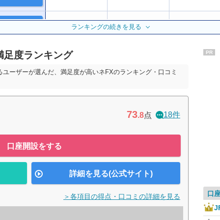
公式サイト
5位
8位
4位
ランキングの続きを見る
満足度ランキング
PR
公式サイト
7位
9位
9位
るユーザーが選んだ、満足度が高いネFXのランキング・口コミ
11位
10位
7位
公式サイト
7位
73
18件
.8
点
3位
2位
14位
ー
ー
口座開設をする
詳細を見る(公式サイト)
口
＞各項目の得点・口コミの詳細を見る
J