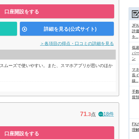
口座開設をする
JF
詳細を見る(公式サイト)
評
を...
＞各項目の得点・口コミの詳細を見る
低迷
パ
ン
にスムーズで使いやすい。また、スマホアプリが思いのほか
マネ
長
線...
手数
貨
71
18件
.3
点
FX
理
口座開設をする