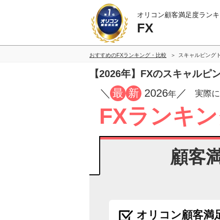
オリコン顧客満足度ランキ
FX
おすすめのFXランキング・比較
スキャルピング
【2026年】FXのスキャル
／
最
新
2026
／
実際に
年
FXランキン
顧客
オリコン顧客満