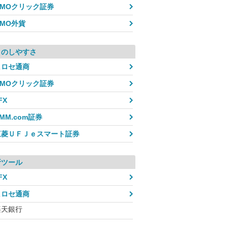
GMOクリック証券
GMO外貨
引のしやすさ
ヒロセ通商
GMOクリック証券
FX
MM.com証券
三菱ＵＦＪｅスマート証券
析ツール
FX
ヒロセ通商
楽天銀行