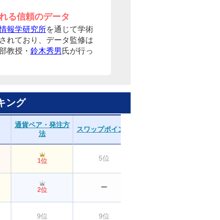
れる信頼のデータ
情報学研究所
を通じて学術
されており、データ監修は
部教授・
鈴木秀男
氏が行っ
キング
通貨ペア・発注方
スワップポイント
取引のしやすさ
分
法
5位
1位
1位
ー
2位
3位
9位
9位
3位