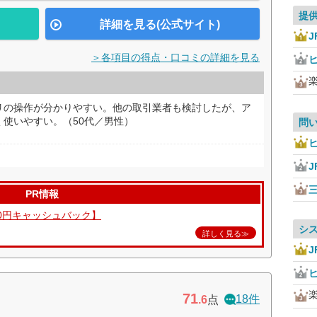
提
詳細を見る(公式サイト)
J
＞各項目の得点・口コミの詳細を見る
リの操作が分かりやすい。他の取引業者も検討したが、ア
使いやすい。（50代／男性）
問
J
PR情報
00円キャッシュバック】
シ
詳しく見る≫
J
71
18件
.6
点