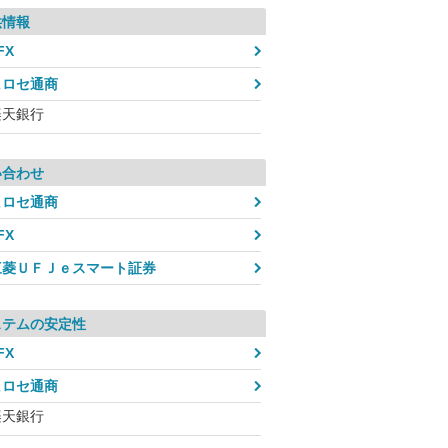
供情報
FX
ヒロセ通商
楽天銀行
い合わせ
ヒロセ通商
FX
三菱ＵＦＪｅスマート証券
ステムの安定性
FX
ヒロセ通商
楽天銀行