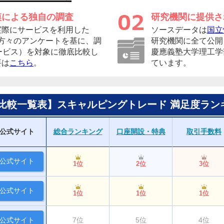
模による独自の調査
研究機関に提供さ
実際にサービスを利用した
ソースデータは
国立
者の方々のアンケートを基に、調
研究機関に全て公開
ービス）を対象に徹底比較し
慶應義塾大学理工学
要は
こちら
。
ています。
X比較一覧表】スキャルピングトレード 満足度ラン
公式サイト
総合ランキング
口座開設・特典
取引手数料
公式サイト
1位
2位
3位
公式サイト
1位
1位
1位
公式サイト
7位
5位
4位