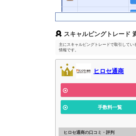
SBI FXトレード
スキャルピングトレード 
外為どっとコム
主にスキャルピングトレードで取引してい
情報です。
SBI証券
GMOクリック証券
ヒロセ通商
楽天証券
手数料一覧
ヒロセ通商の口コミ・評判