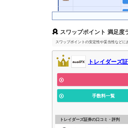
SBI FXトレード
スワップポイント 満足度
ヒロセ通商
スワップポイントの安定性や妥当性などに
松井証券
トレイダーズ証
外為どっとコム
SBI証券
手数料一覧
DMM.com証券
楽天証券
トレイダーズ証券の口コミ・評判