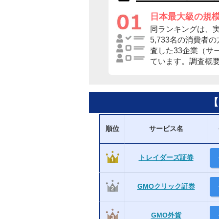
日本最大級の規
同ランキングは、
5,733名の消費
査した33企業（サ
ています。調査概
【
順位
サービス名
トレイダーズ証券
GMOクリック証券
GMO外貨