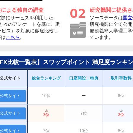
模による独自の調査
研究機関に提供さ
実際にサービスを利用した
ソースデータは
国立
者の方々のアンケートを基に、調
研究機関に全て公開
ービス）を対象に徹底比較し
慶應義塾大学理工学
要は
こちら
。
ています。
FX比較一覧表】スワップポイント 満足度ランキ
公式サイト
総合ランキング
口座開設・特典
取引手数料
公式サイト
10位
ー
6位
公式サイト
7位
3位
2位
公式サイト
7位
10位
8位