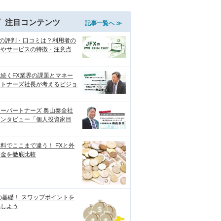
注目コンテンツ
記事一覧へ ≫
Xの評判・口コミは？利用者の
価やサービスの特徴・注意点
続くFX業界の課題とマネー
ートナーズ社長が考えるビジョ
ーパートナーズ 奥山泰全社
インタビュー「個人投資家目
料でここまで違う！ FXと外
預金を徹底比較
の基礎！ スワップポイントを
解しよう