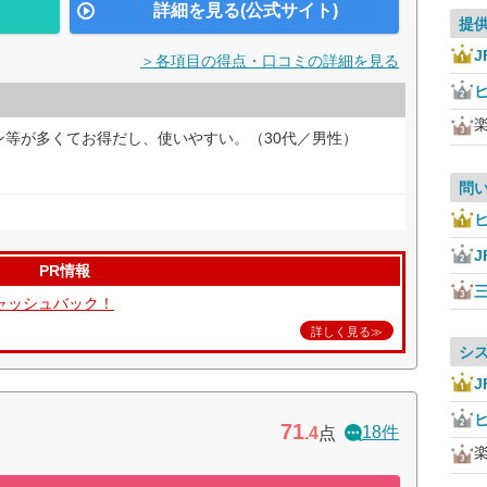
詳細を見る(公式サイト)
提
J
＞各項目の得点・口コミの詳細を見る
ン等が多くてお得だし、使いやすい。（30代／男性）
問
J
PR情報
キャッシュバック！
詳しく見る≫
シ
J
71
18件
.4
点