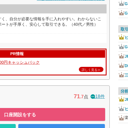
すく、自分が必要な情報を手に入れやすい。わからないこ
ポートが手厚く、安心して取引できる。（40代／男性）
取
PR情報
J
000円キャッシュバック
D
詳しく見る≫
分
71
18件
.7
点
J
口座開設をする