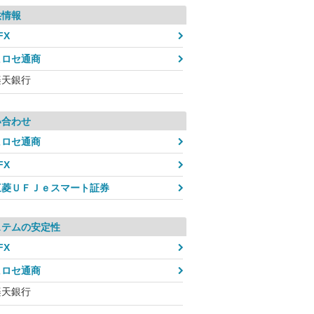
供情報
FX
ヒロセ通商
楽天銀行
い合わせ
ヒロセ通商
FX
三菱ＵＦＪｅスマート証券
ステムの安定性
FX
ヒロセ通商
楽天銀行