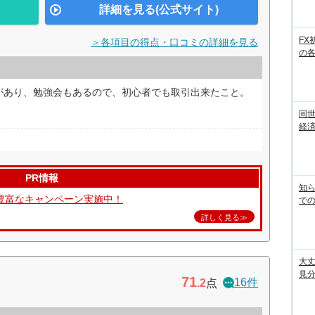
詳細を見る(公式サイト)
FX
＞各項目の得点・口コミの詳細を見る
の
があり、勉強会もあるので、初心者でも取引出来たこと。
同世
経済
PR情報
知ら
豊富なキャンペーン実施中！
での
詳しく見る≫
大丈
見
71
16件
.2
点