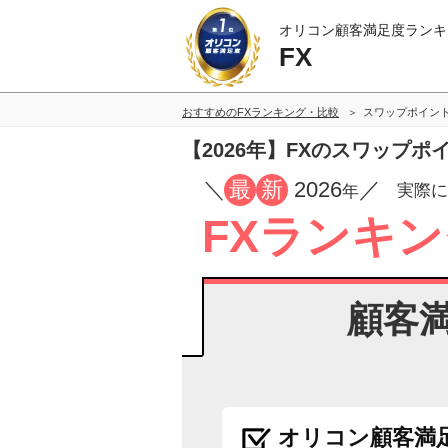
オリコン顧客満足度ランキ
FX
おすすめのFXランキング・比較
スワップポイン
【2026年】FXのスワップ
／
最
新
2026
／
実際に
年
FXランキン
顧客
オリコン顧客満