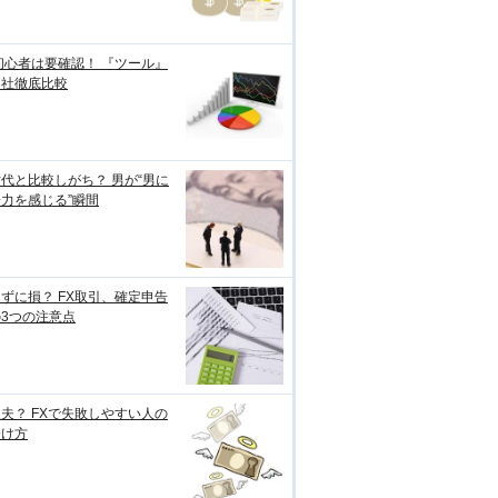
初心者は要確認！ 『ツール』
各社徹底比較
代と比較しがち？ 男が“男に
力を感じる”瞬間
ずに損？ FX取引、確定申告
3つの注意点
夫？ FXで失敗しやすい人の
分け方