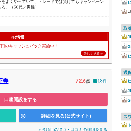
ンをよくやっていて、トレードでは負けてもキャンペーン
る。（50代／男性）
L
取
J
PR情報
万円のキャッシュバック実施中！
詳しく見る≫
通
72
証券
18件
.6
点
J
口座開設をする
詳細を見る(公式サイト)
ス
＞各項目の得点・口コミの詳細を見る