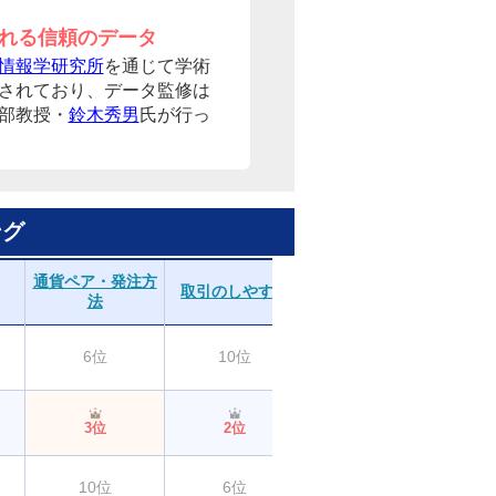
れる信頼のデータ
情報学研究所
を通じて学術
されており、データ監修は
部教授・
鈴木秀男
氏が行っ
ング
通貨ペア・発注方
取引のしやすさ
分析ツール
法
6位
10位
ー
4位
3位
2位
10位
6位
6位