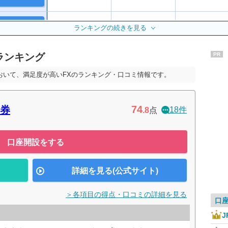
公式サイト
5位
8位
4位
ランキングの続きを見る
ランキング
PR
公式サイト
1位
2位
3位
おいて、満足度が高いFXのランキング・口コミ情報です。
12位
ー
ー
74
券
18件
.8
点
公式サイト
7位
9位
9位
口座開設をする
11位
10位
7位
詳細を見る(公式サイト)
公式サイト
7位
5位
4位
＞各項目の得点・口コミの詳細を見る
口
14位
ー
ー
J