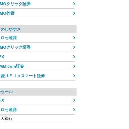
GMOクリック証券
GMO外貨
引のしやすさ
ヒロセ通商
GMOクリック証券
FX
MM.com証券
三菱ＵＦＪｅスマート証券
析ツール
FX
ヒロセ通商
楽天銀行