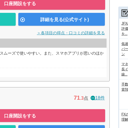
口座開設をする
詳細を見る(公式サイト)
JF
評
＞各項目の得点・口コミの詳細を見る
を...
低迷
パ
にスムーズで使いやすい。また、スマホアプリが思いのほか
ン
マネ
長
線...
手数
貨
71
18件
.3
点
FX
口座開設をする
理