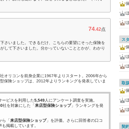
ほ
74
.42
点
ス
て下さいました。できるだけ、こちらの要望にそった保険を
たがして下さいました。分かっていないこととかが、わかり
ほ
オリコンを前身企業に1967年よりスタート。2006年から
型保険ショップは、2012年よりランキングを発表していま
取
ほ
サービスを利用した
5,549
人にアンケート調査を実施。
30
社を対象にした「
来店型保険ショップ
」ランキングを発
から「
来店型保険ショップ
」を評価。さらに回答者の口コ
声も掲載しています。
契