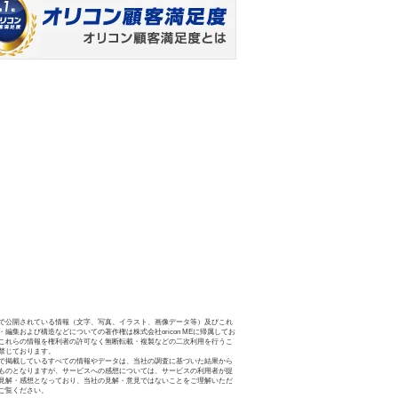
で公開されている情報（文字、写真、イラスト、画像データ等）及びこれ
・編集および構造などについての著作権は株式会社oricon MEに帰属してお
これらの情報を権利者の許可なく無断転載・複製などの二次利用を行うこ
禁じております。
で掲載しているすべての情報やデータは、当社の調査に基づいた結果から
ものとなりますが、サービスへの感想については、サービスの利用者が提
見解・感想となっており、当社の見解・意見ではないことをご理解いただ
ご覧ください。