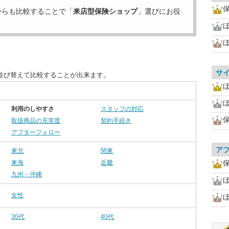
からも比較することで「
来店型保険ショップ
」選びにお役
ほ
サ
並び替えて比較することが出来ます。
ほ
利用のしやすさ
スタッフの対応
取扱商品の充実度
契約手続き
アフターフォロー
ア
東北
関東
東海
近畿
九州・沖縄
女性
ほ
30代
40代