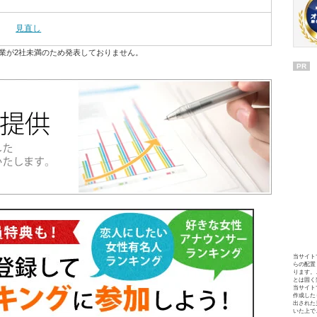
見直し
業が2社未満のため発表しておりません。
PR
当サイト
らの配置
ります。
とは固く
当サイト
作成した
出された
いた上で