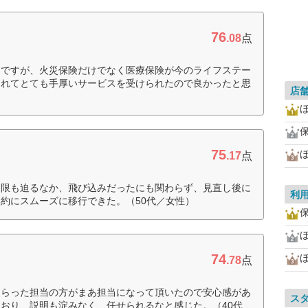
76
.08
点
てですが、火災保険だけでなく医療保険が今のライフステー
くれてとても手厚いサービスを受けられたので良かったと思
店
75
ほ
.17
点
期限も迫るなか、飛び込みだったにも関わらず、見直し後に
利
約にスムーズに移行できた。（50代／女性）
74
ほ
.78
点
もらった担当の方がまあ担当になって頂いたので安心感があ
ス
おり、説明も淀みなく、任せられるなと感じた。（40代