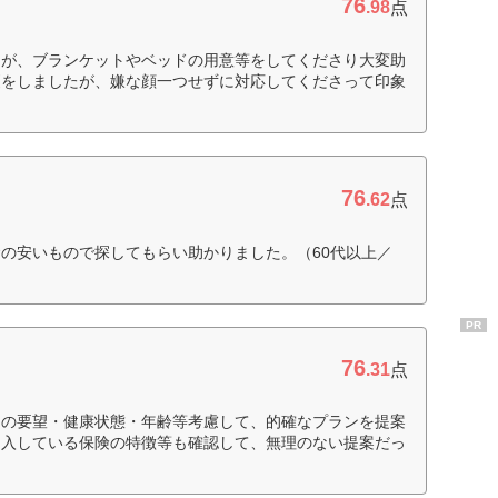
76
.98
点
たが、ブランケットやベッドの用意等をしてくださり大変助
更をしましたが、嫌な顔一つせずに対応してくださって印象
76
.62
点
の安いもので探してもらい助かりました。（60代以上／
PR
76
.31
点
らの要望・健康状態・年齢等考慮して、的確なプランを提案
加入している保険の特徴等も確認して、無理のない提案だっ