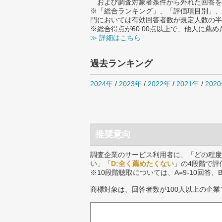
および調査対象者条件から外れた回答を
※「総合ランキング」、「評価項目別」、
門においては有効回答者数が規定人数の半
※総合得点が60.00点以上で、他人に
≫ 詳細はこちら
過去ランキング
2024年
/
2023年
/
2022年
/
2021年
/
202
推奨意向
調査企業のサービス利用者に、「どの程度
い
」「
D:全く薦めたくない
」の4段階で評
※10段階聴取については、A=9-10回答、
商標対象は、回答者数が100人以上の企業