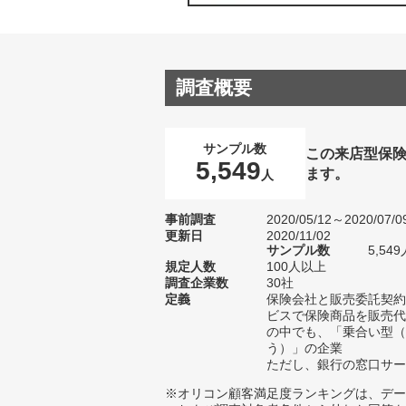
調査概要
サンプル数
この来店型保
5,549
ます。
人
事前調査
2020/05/12～2020/07/0
更新日
2020/11/02
サンプル数
5,5
規定人数
100人以上
調査企業数
30社
定義
保険会社と販売委託契約
ビスで保険商品を販売代
の中でも、「乗合い型（
う）」の企業
ただし、銀行の窓口サー
※オリコン顧客満足度ランキングは、デー