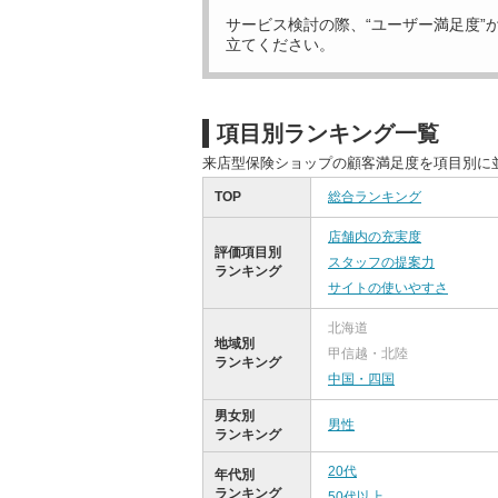
サービス検討の際、“ユーザー満足度”
立てください。
項目別ランキング一覧
来店型保険ショップの顧客満足度を項目別に
TOP
総合ランキング
店舗内の充実度
評価項目別
スタッフの提案力
ランキング
サイトの使いやすさ
北海道
地域別
甲信越・北陸
ランキング
中国・四国
男女別
男性
ランキング
20代
年代別
ランキング
50代以上