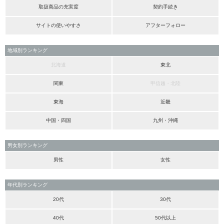
取扱商品の充実度
契約手続き
サイトの使いやすさ
アフターフォロー
地域別ランキング
北海道
東北
関東
甲信越・北陸
東海
近畿
中国・四国
九州・沖縄
男女別ランキング
男性
女性
年代別ランキング
20代
30代
40代
50代以上