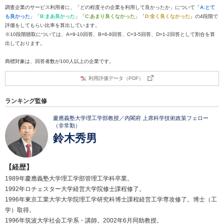
調査企業のサービス利用者に、「どの程度その企業を利用して良かったか」について「
A:とて
も良かった
」「
B:まあ良かった
」「
C:あまり良くなかった
」「
D:全く良くなかった
」の4段階で
評価をしてもらい比率を算出しています。
※10段階聴取については、A=9-10回答、B=6-8回答、C=3-5回答、D=1-2回答として割合を算
出しております。
商標対象は、回答者数が100人以上の企業です。
利用評価データ（PDF）
ランキング監修
慶應義塾大学理工学部教授／内閣府 上席科学技術政策フェロー
（非常勤）
鈴木秀男
【経歴】
1989年慶應義塾大学理工学部管理工学科卒業。
1992年ロチェスター大学経営大学院修士課程修了。
1996年東京工業大学大学院理工学研究科博士課程経営工学専攻修了。博士（工
学）取得。
1996年筑波大学社会工学系・講師。2002年6月同助教授。