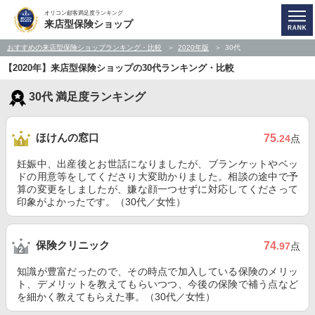
オリコン顧客満足度ランキング
来店型保険ショップ
おすすめの来店型保険ショップランキング・比較
2020年版
30代
【2020年】来店型保険ショップの30代ランキング・比較
30代 満足度ランキング
ほけんの窓口
75
.24
点
妊娠中、出産後とお世話になりましたが、ブランケットやベッ
ドの用意等をしてくださり大変助かりました。相談の途中で予
算の変更をしましたが、嫌な顔一つせずに対応してくださって
印象がよかったです。（30代／女性）
保険クリニック
74
.97
点
知識が豊富だったので、その時点で加入している保険のメリッ
ト、デメリットを教えてもらいつつ、今後の保険で補う点など
を細かく教えてもらえた事。（30代／女性）