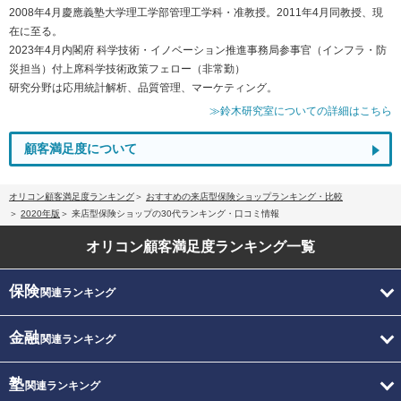
2008年4月慶應義塾大学理工学部管理工学科・准教授。2011年4月同教授、現
在に至る。
2023年4月内閣府 科学技術・イノベーション推進事務局参事官（インフラ・防
災担当）付上席科学技術政策フェロー（非常勤）
研究分野は応用統計解析、品質管理、マーケティング。
≫鈴木研究室についての詳細はこちら
顧客満足度について
オリコン顧客満足度ランキング
おすすめの来店型保険ショップランキング・比較
2020年版
来店型保険ショップの30代ランキング・口コミ情報
オリコン顧客満足度
ランキング一覧
保険
関連ランキング
金融
関連ランキング
塾
関連ランキング