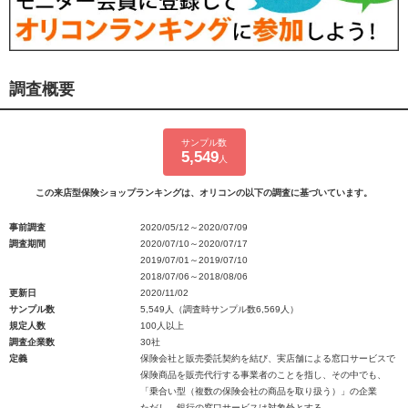
調査概要
サンプル数
5,549
人
この来店型保険ショップランキングは、オリコンの以下の調査に基づいています。
事前調査
2020/05/12～2020/07/09
調査期間
2020/07/10～2020/07/17
2019/07/01～2019/07/10
2018/07/06～2018/08/06
更新日
2020/11/02
サンプル数
5,549人（調査時サンプル数6,569人）
規定人数
100人以上
調査企業数
30社
定義
保険会社と販売委託契約を結び、実店舗による窓口サービスで
保険商品を販売代行する事業者のことを指し、その中でも、
「乗合い型（複数の保険会社の商品を取り扱う）」の企業
ただし、銀行の窓口サービスは対象外とする