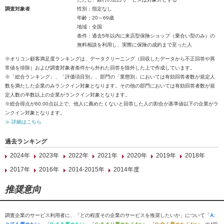
調査対象者
性別：指定なし
年齢：20～69歳
地域：全国
条件：過去5年以内に来店型保険ショップ（乗合い型のみ）の
無料相談を利用し、実際に保険の成約まで至った人
※オリコン顧客満足度ランキングは、データクリーニング（回収したデータから不正回答や異
常値を排除）および調査対象者条件から外れた回答を除外した上で作成しています。
※「総合ランキング」、「評価項目別」、部門の「業態別」においては有効回答者数が規定人
数を満たした企業のみランクイン対象となります。その他の部門においては有効回答者数が規
定人数の半数以上の企業がランクイン対象となります。
※総合得点が60.00点以上で、他人に薦めたくないと回答した人の割合が基準値以下の企業がラ
ンクイン対象となります。
≫ 詳細はこちら
過去ランキング
2024年
2023年
2022年
2021年
2020年
2019年
2018年
2017年
2016年
2014-2015年
2014年度
推奨意向
調査企業のサービス利用者に、「どの程度その企業のサービスを推奨したいか」について「
A: