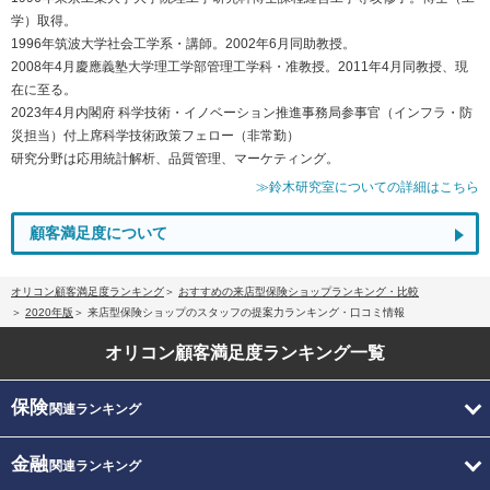
学）取得。
1996年筑波大学社会工学系・講師。2002年6月同助教授。
2008年4月慶應義塾大学理工学部管理工学科・准教授。2011年4月同教授、現
在に至る。
2023年4月内閣府 科学技術・イノベーション推進事務局参事官（インフラ・防
災担当）付上席科学技術政策フェロー（非常勤）
研究分野は応用統計解析、品質管理、マーケティング。
≫鈴木研究室についての詳細はこちら
顧客満足度について
オリコン顧客満足度ランキング
おすすめの来店型保険ショップランキング・比較
2020年版
来店型保険ショップのスタッフの提案力ランキング・口コミ情報
オリコン顧客満足度
ランキング一覧
保険
関連ランキング
金融
関連ランキング