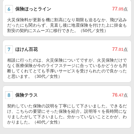
保険ほっとライン
77
.05
点
火災保険料が更新を機に割高になり期限も迫るなか、飛び込み
だったにも関わらず、見直し後に地震保険を付けた上に掛金も
割安の契約にスムーズに移行できた。（50代／女性）
ほけん百花
77
.01
点
相談に行ったのは、火災保険についてですが、火災保険だけで
なく医療保険が今のライフステージに合っているかどうかも判
断してくれてとても手厚いサービスを受けられたので良かった
と思います。（30代／女性）
保険テラス
76
.47
点
契約していた保険の説明を丁寧にして下さいました。できるだ
け、こちらの要望にそった保険を紹介。説明等々を長時間にな
りましたがして下さいました。分かっていないこととかが、わ
かりました。（40代／女性）