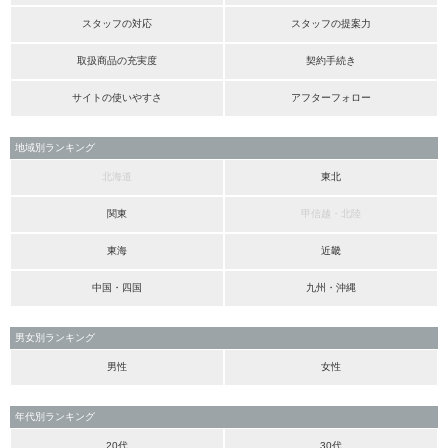
スタッフの対応
スタッフの提案力
取扱商品の充実度
契約手続き
サイトの使いやすさ
アフターフォロー
地域別ランキング
北海道
東北
関東
甲信越・北陸
東海
近畿
中国・四国
九州・沖縄
男女別ランキング
男性
女性
年代別ランキング
20代
30代