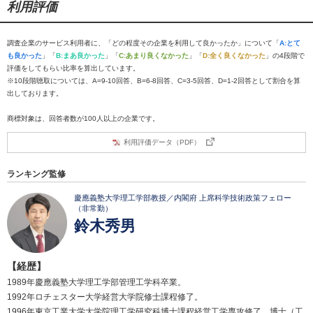
利用評価
調査企業のサービス利用者に、「どの程度その企業を利用して良かったか」について「
A:とて
も良かった
」「
B:まあ良かった
」「
C:あまり良くなかった
」「
D:全く良くなかった
」の4段階で
評価をしてもらい比率を算出しています。
※10段階聴取については、A=9-10回答、B=6-8回答、C=3-5回答、D=1-2回答として割合を算
出しております。
商標対象は、回答者数が100人以上の企業です。
利用評価データ（PDF）
ランキング監修
慶應義塾大学理工学部教授／内閣府 上席科学技術政策フェロー
（非常勤）
鈴木秀男
【経歴】
1989年慶應義塾大学理工学部管理工学科卒業。
1992年ロチェスター大学経営大学院修士課程修了。
1996年東京工業大学大学院理工学研究科博士課程経営工学専攻修了。博士（工