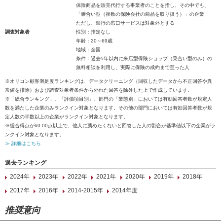
保険商品を販売代行する事業者のことを指し、その中でも、
「乗合い型（複数の保険会社の商品を取り扱う）」の企業
ただし、銀行の窓口サービスは対象外とする
調査対象者
性別：指定なし
年齢：20～69歳
地域：全国
条件：過去5年以内に来店型保険ショップ（乗合い型のみ）の
無料相談を利用し、実際に保険の成約まで至った人
※オリコン顧客満足度ランキングは、データクリーニング（回収したデータから不正回答や異
常値を排除）および調査対象者条件から外れた回答を除外した上で作成しています。
※「総合ランキング」、「評価項目別」、部門の「業態別」においては有効回答者数が規定人
数を満たした企業のみランクイン対象となります。その他の部門においては有効回答者数が規
定人数の半数以上の企業がランクイン対象となります。
※総合得点が60.00点以上で、他人に薦めたくないと回答した人の割合が基準値以下の企業がラ
ンクイン対象となります。
≫ 詳細はこちら
過去ランキング
2024年
2023年
2022年
2021年
2020年
2019年
2018年
2017年
2016年
2014-2015年
2014年度
推奨意向