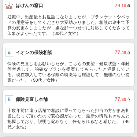
ほけんの窓口
79
.10
点
妊娠中、出産後とお世話になりましたが、ブランケットやベッ
ドの用意等をしてくださり大変助かりました。相談の途中で予
算の変更をしましたが、嫌な顔一つせずに対応してくださって
印象がよかったです。（30代／女性）
イオンの保険相談
77
.48
点
保険の見直しをお願いしたが、こちらの要望・健康状態・年齢
等考慮して、的確なプランを提案してもらったと満足してい
る。現在加入している保険の特徴等も確認して、無理のない提
案だった。（50代／女性）
保険見直し本舗
77
.30
点
十数年前に違う店舗で相談に乗ってもらった担当の方がまあ担
当になって頂いたので安心感があった。最新の情報もきちんと
把握しており、説明も淀みなく、任せられるなと感じた。（40
代／女性）