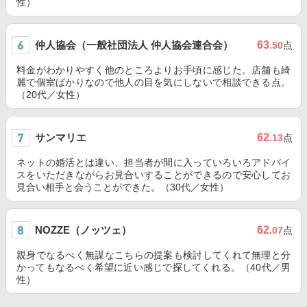
性）
仲人協会（一般社団法人 仲人協会連合会）
63
.50
点
料金がわかりやすく他のところよりお手頃に感じた。店舗も綺
麗で個室ばかりなので他人の目を気にしないで相談できる点。
（20代／女性）
サンマリエ
62
.13
点
ネットの婚活とは違い、担当者が間に入っていろいろアドバイ
スをいただきながらお見合いすることができるので安心してお
見合い相手と会うことができた。（30代／女性）
NOZZE（ノッツェ）
62
.07
点
親身でなるべく無謀なこちらの提案も検討してくれて無理と分
かってもなるべく希望に近い感じで探してくれる。（40代／男
性）