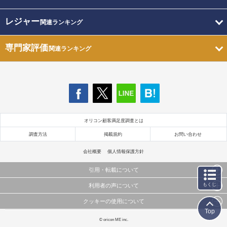
レジャー
関連ランキング
専門家評価
関連ランキング
オリコン顧客満足度調査とは
調査方法
掲載規約
お問い合わせ
会社概要
個人情報保護方針
引用・転載について
もくじ
利用者の声について
当サイトで公開されている情報（文字、写真、イラスト、画像データ等）及びこれらの配置・
編集および構造などについての著作権は株式会社oricon MEに帰属しております。
クッキーの使用について
当サイトに掲載している内容はすべてサービスの利用者が提出された見解・感想です。
これらの情報を権利者の許可なく無断転載・複製などの二次利用を行うことは固く禁じており
Top
弊社が内容について正確性を含め一切保証するものではありません。
ます。
このサイトでは Cookie を使用して、ユーザーに合わせたコンテンツや広告の表示、ソーシャル
© oricon ME inc.
弊社の見解・ 意見ではないことをご理解いただいた上でご覧ください。