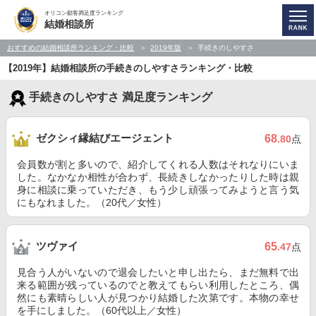
オリコン顧客満足度ランキング
結婚相談所
おすすめの結婚相談所ランキング・比較
2019年版
手続きのしやすさ
【2019年】結婚相談所の手続きのしやすさランキング・比較
手続きのしやすさ 満足度ランキング
ゼクシィ縁結びエージェント
68
.80
点
会員数が割と多いので、紹介してくれる人数はそれなりにいま
した。なかなか相性が合わず、長続きしなかったりした時は親
身に相談に乗っていただき、もう少し頑張ってみようと言う気
にもなれました。（20代／女性）
ツヴァイ
65
.47
点
見合う人がいないので退会したいと申し出たら、まだ無料で出
来る範囲が残っているのでと教えてもらい利用したところ、偶
然にも素晴らしい人が見つかり結婚した次第です。本物の幸せ
を手にしました。（60代以上／女性）