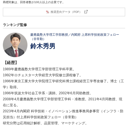
商標対象は、回答者数が100人以上の企業です。
推奨意向データ（PDF）
ランキング監修
慶應義塾大学理工学部教授／内閣府 上席科学技術政策フェロー
（非常勤）
鈴木秀男
【経歴】
1989年慶應義塾大学理工学部管理工学科卒業。
1992年ロチェスター大学経営大学院修士課程修了。
1996年東京工業大学大学院理工学研究科博士課程経営工学専攻修了。博士（工
学）取得。
1996年筑波大学社会工学系・講師。2002年6月同助教授。
2008年4月慶應義塾大学理工学部管理工学科・准教授。2011年4月同教授、現
在に至る。
2023年4月内閣府 科学技術・イノベーション推進事務局参事官（インフラ・防
災担当）付上席科学技術政策フェロー（非常勤）
研究分野は応用統計解析、品質管理、マーケティング。