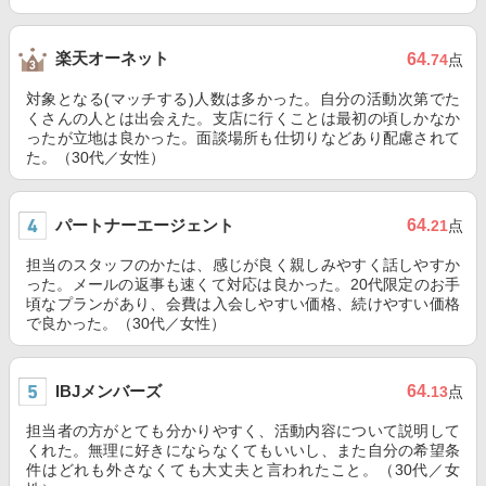
楽天オーネット
64
.74
点
対象となる(マッチする)人数は多かった。自分の活動次第でた
くさんの人とは出会えた。支店に行くことは最初の頃しかなか
ったが立地は良かった。面談場所も仕切りなどあり配慮されて
た。（30代／女性）
パートナーエージェント
64
.21
点
担当のスタッフのかたは、感じが良く親しみやすく話しやすか
った。メールの返事も速くて対応は良かった。20代限定のお手
頃なプランがあり、会費は入会しやすい価格、続けやすい価格
で良かった。（30代／女性）
IBJメンバーズ
64
.13
点
担当者の方がとても分かりやすく、活動内容について説明して
くれた。無理に好きにならなくてもいいし、また自分の希望条
件はどれも外さなくても大丈夫と言われたこと。（30代／女