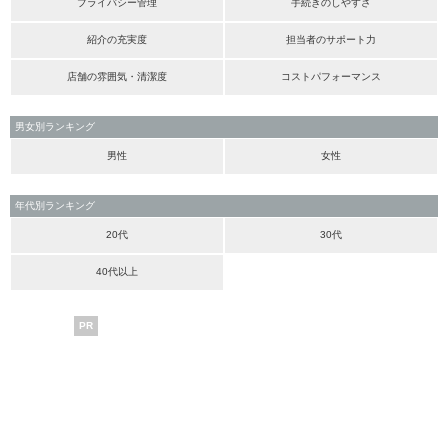
プライバシー管理
手続きのしやすさ
紹介の充実度
担当者のサポート力
店舗の雰囲気・清潔度
コストパフォーマンス
男女別ランキング
男性
女性
年代別ランキング
20代
30代
40代以上
PR