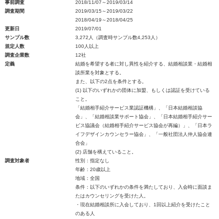
事前調査
2018/11/07～2019/03/14
調査期間
2019/03/15～2019/03/22
2018/04/19～2018/04/25
更新日
2019/07/01
サンプル数
3,272人（調査時サンプル数4,253人）
規定人数
100人以上
調査企業数
12社
定義
結婚を希望する者に対し異性を紹介する、結婚相談業・結婚相
談所業を対象とする。
また、以下の2点を条件とする。
(1) 以下のいずれかの団体に加盟、もしくは認証を受けている
こと。
「結婚相手紹介サービス業認証機構」、「日本結婚相談協
会」、「結婚相談業サポート協会」、「日本結婚相手紹介サー
ビス協議会（結婚相手紹介サービス協会が再編）」、「日本ラ
イフデザインカウンセラー協会」、「一般社団法人仲人協会連
合会」
(2) 店舗を構えていること。
調査対象者
性別：指定なし
年齢：20歳以上
地域：全国
条件：以下のいずれかの条件を満たしており、入会時に面談ま
たはカウンセリングを受けた人。
・現在結婚相談所に入会しており、1回以上紹介を受けたこと
のある人