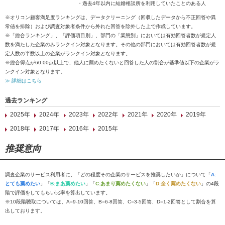
・過去4年以内に結婚相談所を利用していたことのある人
※オリコン顧客満足度ランキングは、データクリーニング（回収したデータから不正回答や異
常値を排除）および調査対象者条件から外れた回答を除外した上で作成しています。
※「総合ランキング」、「評価項目別」、部門の「業態別」においては有効回答者数が規定人
数を満たした企業のみランクイン対象となります。その他の部門においては有効回答者数が規
定人数の半数以上の企業がランクイン対象となります。
※総合得点が60.00点以上で、他人に薦めたくないと回答した人の割合が基準値以下の企業がラ
ンクイン対象となります。
≫ 詳細はこちら
過去ランキング
2025年
2024年
2023年
2022年
2021年
2020年
2019年
2018年
2017年
2016年
2015年
推奨意向
調査企業のサービス利用者に、「どの程度その企業のサービスを推奨したいか」について「
A:
とても薦めたい
」「
B:まあ薦めたい
」「
C:あまり薦めたくない
」「
D:全く薦めたくない
」の4段
階で評価をしてもらい比率を算出しています。
※10段階聴取については、A=9-10回答、B=6-8回答、C=3-5回答、D=1-2回答として割合を算
出しております。