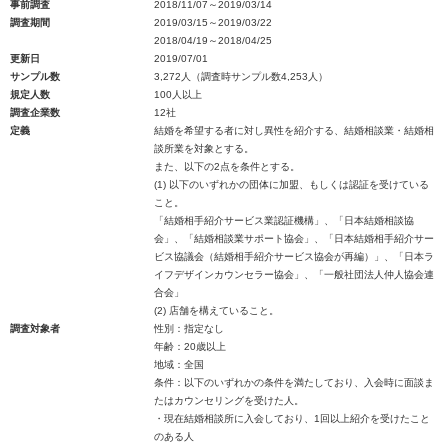
事前調査
2018/11/07～2019/03/14
調査期間
2019/03/15～2019/03/22
2018/04/19～2018/04/25
更新日
2019/07/01
サンプル数
3,272人（調査時サンプル数4,253人）
規定人数
100人以上
調査企業数
12社
定義
結婚を希望する者に対し異性を紹介する、結婚相談業・結婚相
談所業を対象とする。
また、以下の2点を条件とする。
(1) 以下のいずれかの団体に加盟、もしくは認証を受けている
こと。
「結婚相手紹介サービス業認証機構」、「日本結婚相談協
会」、「結婚相談業サポート協会」、「日本結婚相手紹介サー
ビス協議会（結婚相手紹介サービス協会が再編）」、「日本ラ
イフデザインカウンセラー協会」、「一般社団法人仲人協会連
合会」
(2) 店舗を構えていること。
調査対象者
性別：指定なし
年齢：20歳以上
地域：全国
条件：以下のいずれかの条件を満たしており、入会時に面談ま
たはカウンセリングを受けた人。
・現在結婚相談所に入会しており、1回以上紹介を受けたこと
のある人