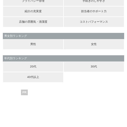
プライバシー管理
手続きのしやすさ
紹介の充実度
担当者のサポート力
店舗の雰囲気・清潔度
コストパフォーマンス
男女別ランキング
男性
女性
年代別ランキング
20代
30代
40代以上
PR