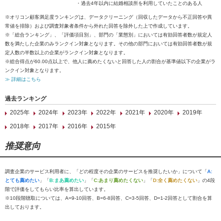
・過去4年以内に結婚相談所を利用していたことのある人
※オリコン顧客満足度ランキングは、データクリーニング（回収したデータから不正回答や異
常値を排除）および調査対象者条件から外れた回答を除外した上で作成しています。
※「総合ランキング」、「評価項目別」、部門の「業態別」においては有効回答者数が規定人
数を満たした企業のみランクイン対象となります。その他の部門においては有効回答者数が規
定人数の半数以上の企業がランクイン対象となります。
※総合得点が60.00点以上で、他人に薦めたくないと回答した人の割合が基準値以下の企業がラ
ンクイン対象となります。
≫ 詳細はこちら
過去ランキング
2025年
2024年
2023年
2022年
2021年
2020年
2019年
2018年
2017年
2016年
2015年
推奨意向
調査企業のサービス利用者に、「どの程度その企業のサービスを推奨したいか」について「
A:
とても薦めたい
」「
B:まあ薦めたい
」「
C:あまり薦めたくない
」「
D:全く薦めたくない
」の4段
階で評価をしてもらい比率を算出しています。
※10段階聴取については、A=9-10回答、B=6-8回答、C=3-5回答、D=1-2回答として割合を算
出しております。