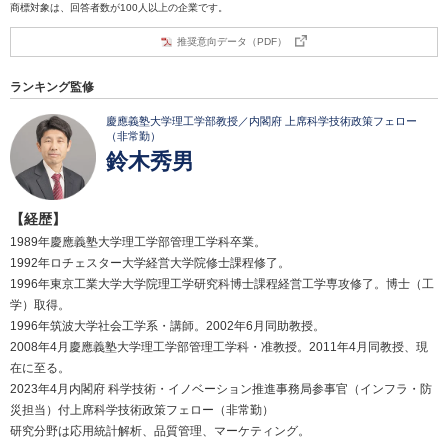
商標対象は、回答者数が100人以上の企業です。
推奨意向データ（PDF）
ランキング監修
慶應義塾大学理工学部教授／内閣府 上席科学技術政策フェロー
（非常勤）
鈴木秀男
【経歴】
1989年慶應義塾大学理工学部管理工学科卒業。
1992年ロチェスター大学経営大学院修士課程修了。
1996年東京工業大学大学院理工学研究科博士課程経営工学専攻修了。博士（工
学）取得。
1996年筑波大学社会工学系・講師。2002年6月同助教授。
2008年4月慶應義塾大学理工学部管理工学科・准教授。2011年4月同教授、現
在に至る。
2023年4月内閣府 科学技術・イノベーション推進事務局参事官（インフラ・防
災担当）付上席科学技術政策フェロー（非常勤）
研究分野は応用統計解析、品質管理、マーケティング。