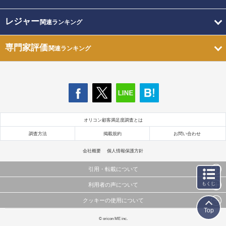
レジャー
関連ランキング
専門家評価
関連ランキング
オリコン顧客満足度調査とは
調査方法
掲載規約
お問い合わせ
会社概要
個人情報保護方針
引用・転載について
もくじ
利用者の声について
当サイトで公開されている情報（文字、写真、イラスト、画像データ等）及びこれらの配置・
編集および構造などについての著作権は株式会社oricon MEに帰属しております。
クッキーの使用について
当サイトに掲載している内容はすべてサービスの利用者が提出された見解・感想です。
これらの情報を権利者の許可なく無断転載・複製などの二次利用を行うことは固く禁じており
Top
弊社が内容について正確性を含め一切保証するものではありません。
ます。
このサイトでは Cookie を使用して、ユーザーに合わせたコンテンツや広告の表示、ソーシャル
© oricon ME inc.
弊社の見解・ 意見ではないことをご理解いただいた上でご覧ください。