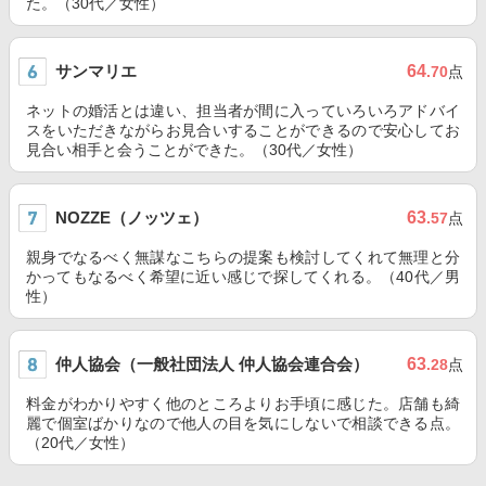
た。（30代／女性）
サンマリエ
64
.70
点
ネットの婚活とは違い、担当者が間に入っていろいろアドバイ
スをいただきながらお見合いすることができるので安心してお
見合い相手と会うことができた。（30代／女性）
NOZZE（ノッツェ）
63
.57
点
親身でなるべく無謀なこちらの提案も検討してくれて無理と分
かってもなるべく希望に近い感じで探してくれる。（40代／男
性）
仲人協会（一般社団法人 仲人協会連合会）
63
.28
点
料金がわかりやすく他のところよりお手頃に感じた。店舗も綺
麗で個室ばかりなので他人の目を気にしないで相談できる点。
（20代／女性）