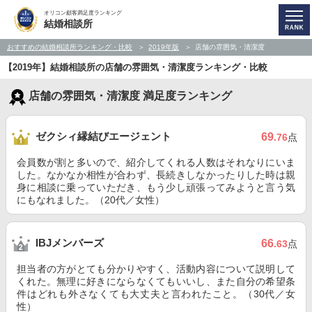
オリコン顧客満足度ランキング
結婚相談所
おすすめの結婚相談所ランキング・比較
2019年版
店舗の雰囲気・清潔度
【2019年】結婚相談所の店舗の雰囲気・清潔度ランキング・比較
店舗の雰囲気・清潔度 満足度ランキング
ゼクシィ縁結びエージェント
69
.76
点
会員数が割と多いので、紹介してくれる人数はそれなりにいま
した。なかなか相性が合わず、長続きしなかったりした時は親
身に相談に乗っていただき、もう少し頑張ってみようと言う気
にもなれました。（20代／女性）
IBJメンバーズ
66
.63
点
担当者の方がとても分かりやすく、活動内容について説明して
くれた。無理に好きにならなくてもいいし、また自分の希望条
件はどれも外さなくても大丈夫と言われたこと。（30代／女
性）