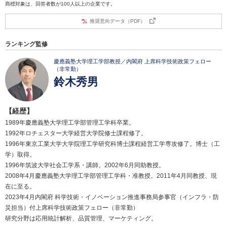
商標対象は、回答者数が100人以上の企業です。
推奨意向データ（PDF）
ランキング監修
慶應義塾大学理工学部教授／内閣府 上席科学技術政策フェロー
（非常勤）
鈴木秀男
【経歴】
1989年慶應義塾大学理工学部管理工学科卒業。
1992年ロチェスター大学経営大学院修士課程修了。
1996年東京工業大学大学院理工学研究科博士課程経営工学専攻修了。博士（工
学）取得。
1996年筑波大学社会工学系・講師。2002年6月同助教授。
2008年4月慶應義塾大学理工学部管理工学科・准教授。2011年4月同教授、現
在に至る。
2023年4月内閣府 科学技術・イノベーション推進事務局参事官（インフラ・防
災担当）付上席科学技術政策フェロー（非常勤）
研究分野は応用統計解析、品質管理、マーケティング。