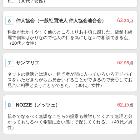
た。（30代／女性）
仲人協会（一般社団法人 仲人協会連合会）
63
.30
点
料金がわかりやすく他のところよりお手頃に感じた。店舗も綺
麗で個室ばかりなので他人の目を気にしないで相談できる点。
（20代／女性）
サンマリエ
62
.95
点
ネットの婚活とは違い、担当者が間に入っていろいろアドバイ
スをいただきながらお見合いすることができるので安心してお
見合い相手と会うことができた。（30代／女性）
NOZZE（ノッツェ）
62
.19
点
親身でなるべく無謀なこちらの提案も検討してくれて無理と分
かってもなるべく希望に近い感じで探してくれる。（40代／男
性）