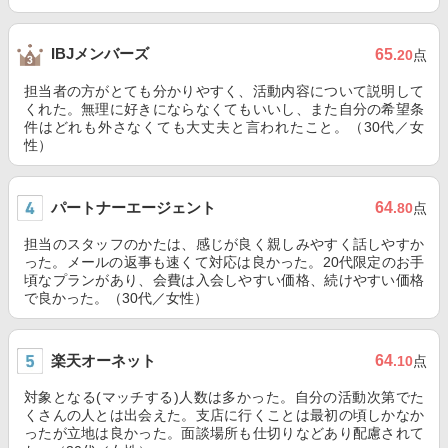
IBJメンバーズ
65
.20
点
担当者の方がとても分かりやすく、活動内容について説明して
くれた。無理に好きにならなくてもいいし、また自分の希望条
件はどれも外さなくても大丈夫と言われたこと。（30代／女
性）
パートナーエージェント
64
.80
点
担当のスタッフのかたは、感じが良く親しみやすく話しやすか
った。メールの返事も速くて対応は良かった。20代限定のお手
頃なプランがあり、会費は入会しやすい価格、続けやすい価格
で良かった。（30代／女性）
楽天オーネット
64
.10
点
対象となる(マッチする)人数は多かった。自分の活動次第でた
くさんの人とは出会えた。支店に行くことは最初の頃しかなか
ったが立地は良かった。面談場所も仕切りなどあり配慮されて