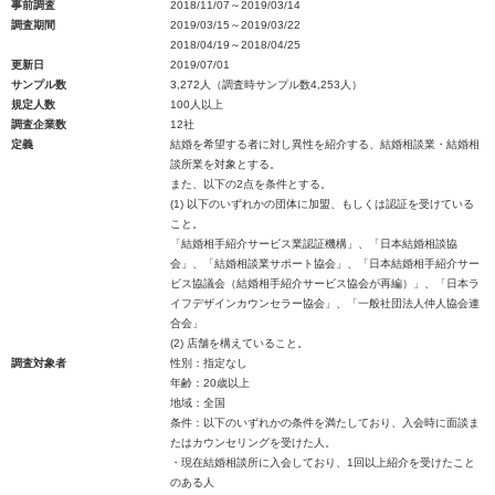
事前調査
2018/11/07～2019/03/14
調査期間
2019/03/15～2019/03/22
2018/04/19～2018/04/25
更新日
2019/07/01
サンプル数
3,272人（調査時サンプル数4,253人）
規定人数
100人以上
調査企業数
12社
定義
結婚を希望する者に対し異性を紹介する、結婚相談業・結婚相
談所業を対象とする。
また、以下の2点を条件とする。
(1) 以下のいずれかの団体に加盟、もしくは認証を受けている
こと。
「結婚相手紹介サービス業認証機構」、「日本結婚相談協
会」、「結婚相談業サポート協会」、「日本結婚相手紹介サー
ビス協議会（結婚相手紹介サービス協会が再編）」、「日本ラ
イフデザインカウンセラー協会」、「一般社団法人仲人協会連
合会」
(2) 店舗を構えていること。
調査対象者
性別：指定なし
年齢：20歳以上
地域：全国
条件：以下のいずれかの条件を満たしており、入会時に面談ま
たはカウンセリングを受けた人。
・現在結婚相談所に入会しており、1回以上紹介を受けたこと
のある人