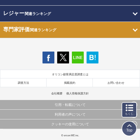
レジャー
関連ランキング
専門家評価
関連ランキング
オリコン顧客満足度調査とは
調査方法
掲載規約
お問い合わせ
会社概要
個人情報保護方針
引用・転載について
もくじ
利用者の声について
当サイトで公開されている情報（文字、写真、イラスト、画像データ等）及びこれらの配置・
編集および構造などについての著作権は株式会社oricon MEに帰属しております。
クッキーの使用について
当サイトに掲載している内容はすべてサービスの利用者が提出された見解・感想です。
これらの情報を権利者の許可なく無断転載・複製などの二次利用を行うことは固く禁じており
Top
弊社が内容について正確性を含め一切保証するものではありません。
ます。
このサイトでは Cookie を使用して、ユーザーに合わせたコンテンツや広告の表示、ソーシャル
© oricon ME inc.
弊社の見解・ 意見ではないことをご理解いただいた上でご覧ください。