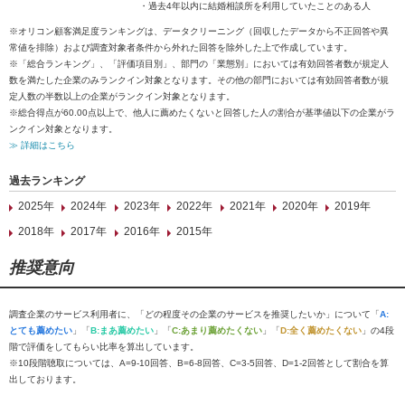
・過去4年以内に結婚相談所を利用していたことのある人
※オリコン顧客満足度ランキングは、データクリーニング（回収したデータから不正回答や異
常値を排除）および調査対象者条件から外れた回答を除外した上で作成しています。
※「総合ランキング」、「評価項目別」、部門の「業態別」においては有効回答者数が規定人
数を満たした企業のみランクイン対象となります。その他の部門においては有効回答者数が規
定人数の半数以上の企業がランクイン対象となります。
※総合得点が60.00点以上で、他人に薦めたくないと回答した人の割合が基準値以下の企業がラ
ンクイン対象となります。
≫ 詳細はこちら
過去ランキング
2025年
2024年
2023年
2022年
2021年
2020年
2019年
2018年
2017年
2016年
2015年
推奨意向
調査企業のサービス利用者に、「どの程度その企業のサービスを推奨したいか」について「
A:
とても薦めたい
」「
B:まあ薦めたい
」「
C:あまり薦めたくない
」「
D:全く薦めたくない
」の4段
階で評価をしてもらい比率を算出しています。
※10段階聴取については、A=9-10回答、B=6-8回答、C=3-5回答、D=1-2回答として割合を算
出しております。