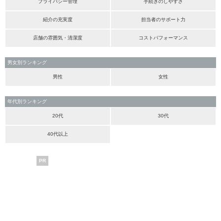
プライバシー管理
手続きのしやすさ
紹介の充実度
担当者のサポート力
店舗の雰囲気・清潔度
コストパフォーマンス
男女別ランキング
男性
女性
年代別ランキング
20代
30代
40代以上
PR