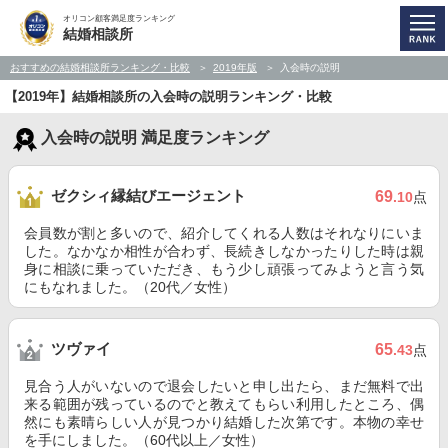
オリコン顧客満足度ランキング
結婚相談所
おすすめの結婚相談所ランキング・比較
2019年版
入会時の説明
【2019年】結婚相談所の入会時の説明ランキング・比較
入会時の説明 満足度ランキング
ゼクシィ縁結びエージェント
69
.10
点
会員数が割と多いので、紹介してくれる人数はそれなりにいま
した。なかなか相性が合わず、長続きしなかったりした時は親
身に相談に乗っていただき、もう少し頑張ってみようと言う気
にもなれました。（20代／女性）
ツヴァイ
65
.43
点
見合う人がいないので退会したいと申し出たら、まだ無料で出
来る範囲が残っているのでと教えてもらい利用したところ、偶
然にも素晴らしい人が見つかり結婚した次第です。本物の幸せ
を手にしました。（60代以上／女性）