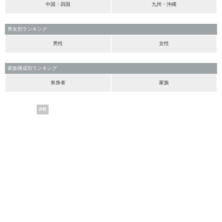
中国・四国
九州・沖縄
男女別ランキング
男性
女性
家族構成別ランキング
単身者
家族
PR