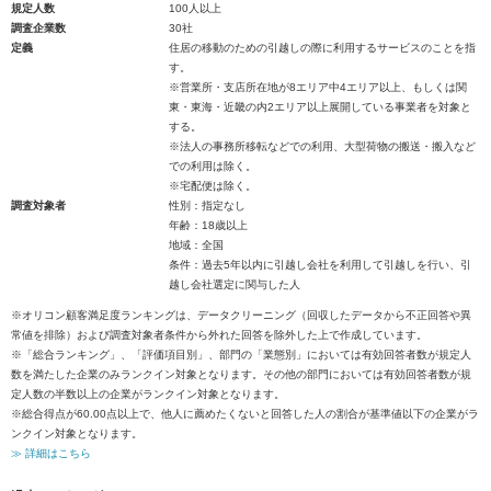
規定人数
100人以上
調査企業数
30社
定義
住居の移動のための引越しの際に利用するサービスのことを指
す。
※営業所・支店所在地が8エリア中4エリア以上、もしくは関
東・東海・近畿の内2エリア以上展開している事業者を対象と
する。
※法人の事務所移転などでの利用、大型荷物の搬送・搬入など
での利用は除く。
※宅配便は除く。
調査対象者
性別：指定なし
年齢：18歳以上
地域：全国
条件：過去5年以内に引越し会社を利用して引越しを行い、引
越し会社選定に関与した人
※オリコン顧客満足度ランキングは、データクリーニング（回収したデータから不正回答や異
常値を排除）および調査対象者条件から外れた回答を除外した上で作成しています。
※「総合ランキング」、「評価項目別」、部門の「業態別」においては有効回答者数が規定人
数を満たした企業のみランクイン対象となります。その他の部門においては有効回答者数が規
定人数の半数以上の企業がランクイン対象となります。
※総合得点が60.00点以上で、他人に薦めたくないと回答した人の割合が基準値以下の企業がラ
ンクイン対象となります。
≫ 詳細はこちら