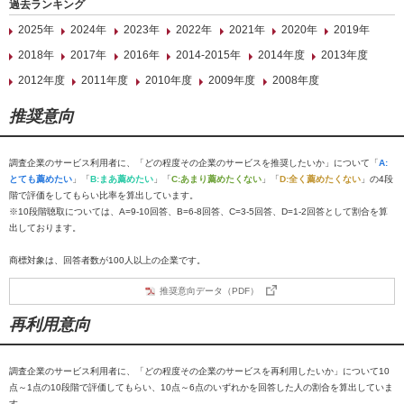
過去ランキング
2025年
2024年
2023年
2022年
2021年
2020年
2019年
2018年
2017年
2016年
2014-2015年
2014年度
2013年度
2012年度
2011年度
2010年度
2009年度
2008年度
推奨意向
調査企業のサービス利用者に、「どの程度その企業のサービスを推奨したいか」について「
A:
とても薦めたい
」「
B:まあ薦めたい
」「
C:あまり薦めたくない
」「
D:全く薦めたくない
」の4段
階で評価をしてもらい比率を算出しています。
※10段階聴取については、A=9-10回答、B=6-8回答、C=3-5回答、D=1-2回答として割合を算
出しております。
商標対象は、回答者数が100人以上の企業です。
推奨意向データ（PDF）
再利用意向
調査企業のサービス利用者に、「どの程度その企業のサービスを再利用したいか」について10
点～1点の10段階で評価してもらい、10点～6点のいずれかを回答した人の割合を算出していま
す。