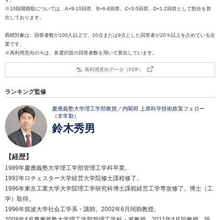
※10段階聴取については、A=9-10回答、B=6-8回答、C=3-5回答、D=1-2回答として割合を算
出しております。
商標対象は、回答者数が100人以上で、10点または9点とした回答者が20％以上を占めている企
業です。
※再利用意向の％は、各選択肢の回答者数を用いて算出しています。
再利用意向データ（PDF）
ランキング監修
慶應義塾大学理工学部教授／内閣府 上席科学技術政策フェロー
（非常勤）
鈴木秀男
【経歴】
1989年慶應義塾大学理工学部管理工学科卒業。
1992年ロチェスター大学経営大学院修士課程修了。
1996年東京工業大学大学院理工学研究科博士課程経営工学専攻修了。博士（工
学）取得。
1996年筑波大学社会工学系・講師。2002年6月同助教授。
2008年4月慶應義塾大学理工学部管理工学科・准教授。2011年4月同教授、現