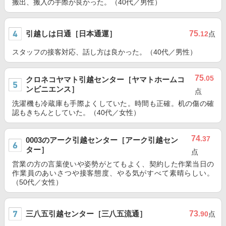
搬出、搬入の手際が良かった。（40代／男性）
引越しは日通［日本通運］
75
.12
点
スタッフの接客対応、話し方は良かった。（40代／男性）
75
.05
クロネコヤマト引越センター［ヤマトホームコ
ンビニエンス］
点
洗濯機も冷蔵庫も手際よくしていた。時間も正確。机の傷の確
認もきちんとしていた。（40代／女性）
74
.37
0003のアーク引越センター［アーク引越セン
ター］
点
営業の方の言葉使いや姿勢がとてもよく、契約した作業当日の
作業員のあいさつや接客態度、やる気がすべて素晴らしい。
（50代／女性）
三八五引越センター［三八五流通］
73
.90
点