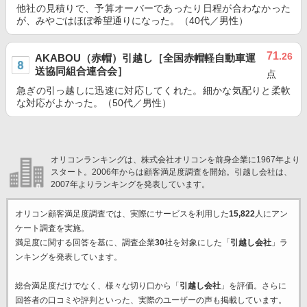
他社の見積りで、予算オーバーであったり日程が合わなかった
が、みやごはほぼ希望通りになった。（40代／男性）
71
.26
AKABOU（赤帽）引越し［全国赤帽軽自動車運
送協同組合連合会］
点
急ぎの引っ越しに迅速に対応してくれた。細かな気配りと柔軟
な対応がよかった。（50代／男性）
オリコンランキングは、株式会社オリコンを前身企業に1967年より
スタート。2006年からは顧客満足度調査を開始。引越し会社は、
2007年よりランキングを発表しています。
オリコン顧客満足度調査では、実際にサービスを利用した
15,822
人にアン
ケート調査を実施。
満足度に関する回答を基に、調査企業
30
社を対象にした「
引越し会社
」ラ
ンキングを発表しています。
総合満足度だけでなく、様々な切り口から「
引越し会社
」を評価。さらに
回答者の口コミや評判といった、実際のユーザーの声も掲載しています。