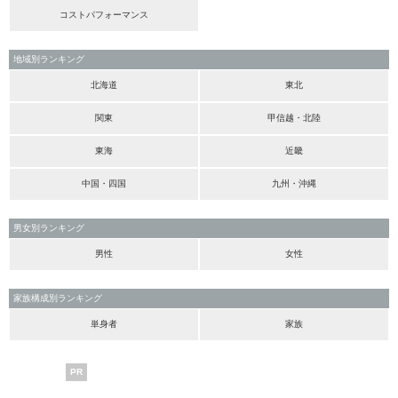
コストパフォーマンス
地域別ランキング
北海道
東北
関東
甲信越・北陸
東海
近畿
中国・四国
九州・沖縄
男女別ランキング
男性
女性
家族構成別ランキング
単身者
家族
PR