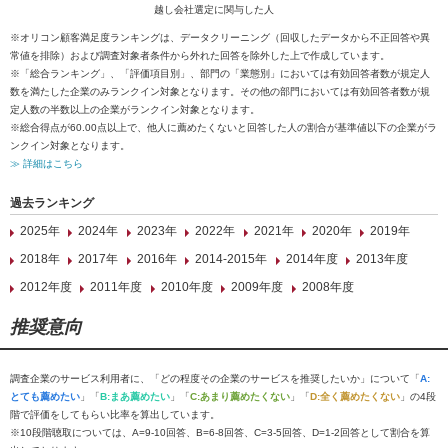
越し会社選定に関与した人
※オリコン顧客満足度ランキングは、データクリーニング（回収したデータから不正回答や異
常値を排除）および調査対象者条件から外れた回答を除外した上で作成しています。
※「総合ランキング」、「評価項目別」、部門の「業態別」においては有効回答者数が規定人
数を満たした企業のみランクイン対象となります。その他の部門においては有効回答者数が規
定人数の半数以上の企業がランクイン対象となります。
※総合得点が60.00点以上で、他人に薦めたくないと回答した人の割合が基準値以下の企業がラ
ンクイン対象となります。
≫ 詳細はこちら
過去ランキング
2025年
2024年
2023年
2022年
2021年
2020年
2019年
2018年
2017年
2016年
2014-2015年
2014年度
2013年度
2012年度
2011年度
2010年度
2009年度
2008年度
推奨意向
調査企業のサービス利用者に、「どの程度その企業のサービスを推奨したいか」について「
A:
とても薦めたい
」「
B:まあ薦めたい
」「
C:あまり薦めたくない
」「
D:全く薦めたくない
」の4段
階で評価をしてもらい比率を算出しています。
※10段階聴取については、A=9-10回答、B=6-8回答、C=3-5回答、D=1-2回答として割合を算