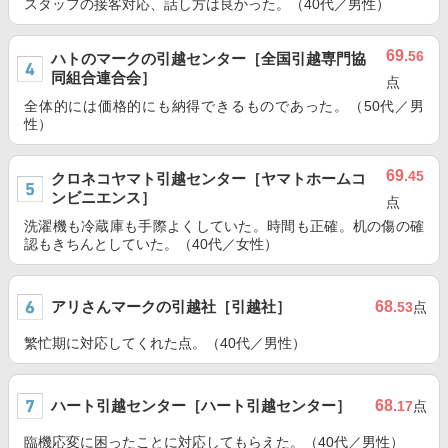
スタッフの接客対応、話し方は良かった。（40代／男性）
69
.56
ハトのマークの引越センター［全国引越専門協
同組合連合会］
点
全体的には価格的にも納得できるものであった。（50代／男
性）
69
.45
クロネコヤマト引越センター［ヤマトホームコ
ンビニエンス］
点
洗濯機も冷蔵庫も手際よくしていた。時間も正確。机の傷の確
認もきちんとしていた。（40代／女性）
アリさんマークの引越社［引越社］
68
.53
点
繁忙期に対応してくれた点。（40代／男性）
ハート引越センター［ハート引越センター］
68
.17
点
臨機応変に困ったことに対応してもらえた。（40代／男性）