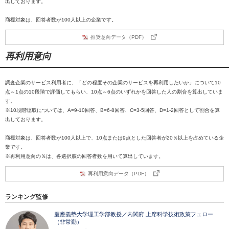
出しております。
商標対象は、回答者数が100人以上の企業です。
推奨意向データ（PDF）
再利用意向
調査企業のサービス利用者に、「どの程度その企業のサービスを再利用したいか」について10
点～1点の10段階で評価してもらい、10点～6点のいずれかを回答した人の割合を算出していま
す。
※10段階聴取については、A=9-10回答、B=6-8回答、C=3-5回答、D=1-2回答として割合を算
出しております。
商標対象は、回答者数が100人以上で、10点または9点とした回答者が20％以上を占めている企
業です。
※再利用意向の％は、各選択肢の回答者数を用いて算出しています。
再利用意向データ（PDF）
ランキング監修
慶應義塾大学理工学部教授／内閣府 上席科学技術政策フェロー
（非常勤）