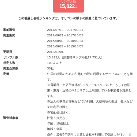
サンプル数
15,822
人
この引越し会社ランキングは、オリコンの以下の調査に基づいています。
事前調査
2017/07/13～2017/09/21
調査期間
2017/09/21～2017/10/02
2016/08/03～2016/09/23
2015/09/28～2015/10/05
更新日
2018/01/04
サンプル数
15,822人（調査時サンプル数17,751人）
規定人数
100人以上
調査企業数
30社
定義
住居の移動のための引越しの際に利用するサービスのことを指
す。
※営業所・支店所在地が8エリア中4エリア以上、もしくは関
東・東海・近畿の内2エリア以上展開している事業者を対象と
する。
※法人の事務所移転などでの利用、大型荷物の搬送・搬入など
での利用は除く。
※宅配便は除く。
調査対象者
性別：指定なし
年齢：18歳以上
地域：全国
条件：過去5年以内に引越し会社を利用して引越しを行い、引