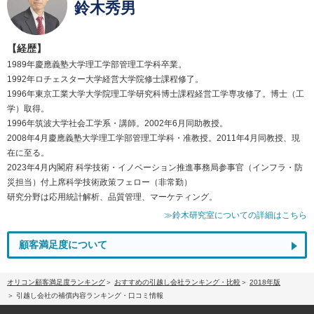
鈴木秀男
【経歴】
1989年慶應義塾大学理工学部管理工学科卒業。
1992年ロチェスター大学経営大学院修士課程修了。
1996年東京工業大学大学院理工学研究科博士課程経営工学専攻修了。博士（工
学）取得。
1996年筑波大学社会工学系・講師。2002年6月同助教授。
2008年4月慶應義塾大学理工学部管理工学科・准教授。2011年4月同教授、現
在に至る。
2023年4月内閣府 科学技術・イノベーション推進事務局参事官（インフラ・防
災担当）付上席科学技術政策フェロー（非常勤）
研究分野は応用統計解析、品質管理、マーケティング。
≫鈴木研究室についての詳細はこちら
顧客満足度について
オリコン顧客満足度ランキング
おすすめの引越し会社ランキング・比較
2018年版
引越し会社の補償内容ランキング・口コミ情報