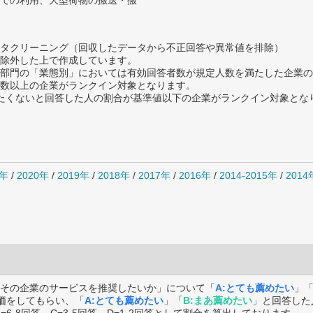
での利用、大型荷物の搬送・搬
タクリーニング（回収したデータから不正回答や異常値を排除）
除外した上で作成しています。
部門の「業態別」においては有効回答者数が規定人数を満たした企業の
数以上の企業がランクイン対象となります。
薦めたくないと回答した人の割合が基準値以下の企業がランクイン対象とな
1年
/
2020年
/
2019年
/
2018年
/
2017年
/
2016年
/
2014-2015年
/
201
その企業のサービスを推奨したいか」について「
A:とても薦めたい
」
価をしてもらい、「
A:とても薦めたい
」「
B:まあ薦めたい
」と回答した