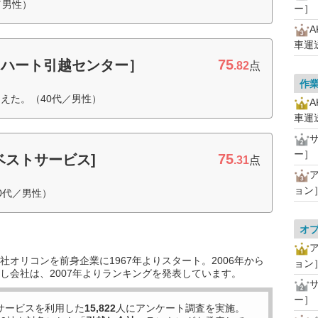
／男性）
ー］
車運
75
［ハート引越センター］
.82
点
作
えた。（40代／男性）
車運
ー］
75
ベストサービス]
.31
点
ョン
0代／男性）
オ
オリコンを前身企業に1967年よりスタート。2006年から
ョン
し会社は、2007年よりランキングを発表しています。
ー］
サービスを利用した
15,822
人にアンケート調査を実施。