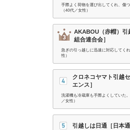
手際よく荷物を運び出してくれ、傷
（40代／女性）
AKABOU（赤帽）
組合連合会］
急ぎの引っ越しに迅速に対応してくれ
性）
クロネコヤマト引越
エンス］
洗濯機も冷蔵庫も手際よくしていた。
／女性）
引越しは日通［日本