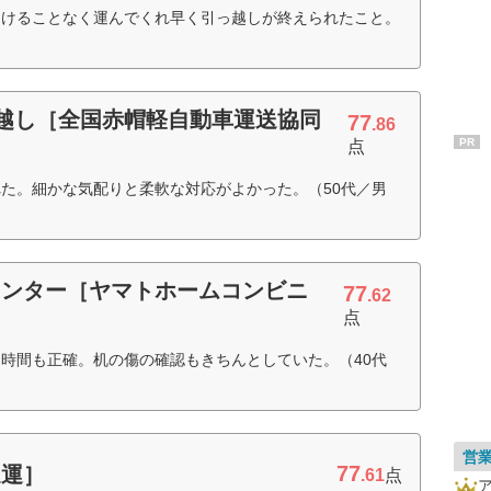
つけることなく運んでくれ早く引っ越しが終えられたこと。
引越し［全国赤帽軽自動車運送協同
77
.86
PR
点
た。細かな気配りと柔軟な対応がよかった。（50代／男
センター［ヤマトホームコンビニ
77
.62
点
時間も正確。机の傷の確認もきちんとしていた。（40代
営
77
通運］
.61
点