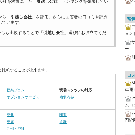
30
社を対象にした「
引越し会社
」ランキングを発表してい
から「
引越し会社
」を評価。さらに回答者の口コミや評判
補
しています。
からも比較することで「
引越し会社
」選びにお役立てくだ
ョン
ー］
て比較することが出来ます。
コ
車運
提案プラン
現場スタッフの対応
オプションサービス
補償内容
ムコ
東北
関東
門協
東海
近畿
九州・沖縄