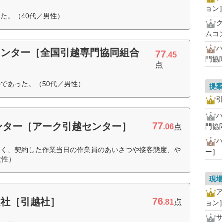
ョン
た。（40代／男性）
ムコ
センター［全国引越専門協同組合
77
.45
門協
点
であった。（50代／男性）
提
77
センター［アーク引越センター］
.06
点
門協
よく、契約した作業当日の作業員のあいさつや接客態度、や
ー］
女性）
現
76
越社［引越社］
.81
点
ョン