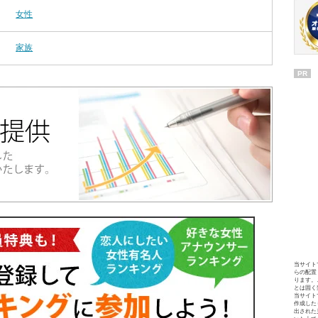
女性
家族
PR
当サイト
らの配置
ります。
とは固く
当サイト
作成した
出された