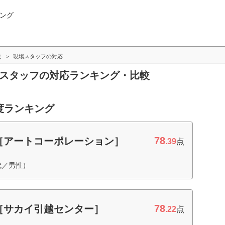
ング
版
現場スタッフの対応
場スタッフの対応ランキング・比較
度ランキング
78
［アートコーポレーション］
.39
点
代／男性）
78
［サカイ引越センター］
.22
点