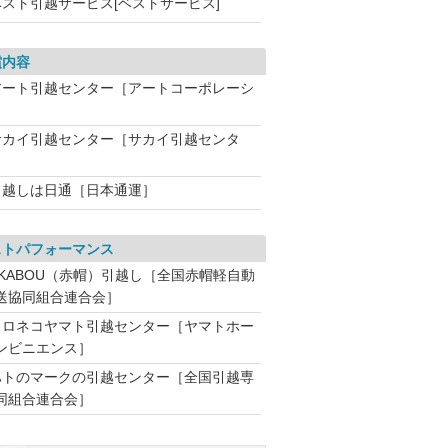
ベスト引越サービス[ベストサービス]
償内容
アート引越センター［アートコーポレーシ
］
サカイ引越センター［サカイ引越センタ
引越しは日通［日本通運］
ストパフォーマンス
AKABOU（赤帽）引越し［全国赤帽軽自動
送協同組合連合会］
クロネコヤマト引越センター［ヤマトホー
ンビニエンス］
ハトのマークの引越センター［全国引越専
同組合連合会］