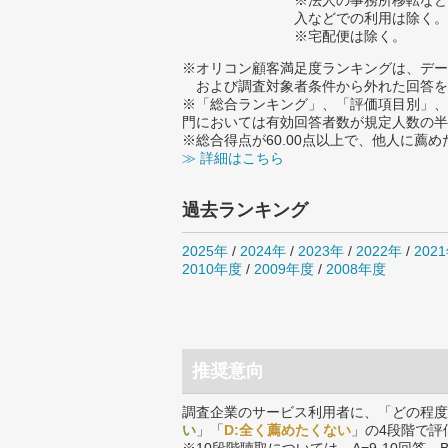
※法人の事務所移転など
入などでの利用は除く。
※宅配便は除く。
※オリコン顧客満足度ランキングは、デー
および調査対象者条件から外れた回答を
※「総合ランキング」、「評価項目別」、
門においては有効回答者数が規定人数の半
※総合得点が60.00点以上で、他人に
≫ 詳細はこちら
過去ランキング
2025年
/
2024年
/
2023年
/
2022年
/
202
2010年度
/
2009年度
/
2008年度
推奨意向
調査企業のサービス利用者に、「どの程度
い
」「
D:全く薦めたくない
」の4段階で評