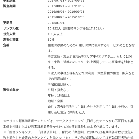
事前調査
2017/07/13～2017/09/21
調査期間
2017/09/21～2017/10/02
2016/08/03～2016/09/23
2015/09/28～2015/10/05
更新日
2018/01/04
サンプル数
15,822人（調査時サンプル数17,751人）
規定人数
100人以上
調査企業数
30社
定義
住居の移動のための引越しの際に利用するサービスのことを指
す。
※営業所・支店所在地が8エリア中4エリア以上、もしくは関
東・東海・近畿の内2エリア以上展開している事業者を対象と
する。
※法人の事務所移転などでの利用、大型荷物の搬送・搬入など
での利用は除く。
※宅配便は除く。
調査対象者
性別：指定なし
年齢：18歳以上
地域：全国
条件：過去5年以内に引越し会社を利用して引越しを行い、引
越し会社選定に関与した人
※オリコン顧客満足度ランキングは、データクリーニング（回収したデータから不正回答や異
常値を排除）および調査対象者条件から外れた回答を除外した上で作成しています。
※「総合ランキング」、「評価項目別」、部門の「業態別」においては有効回答者数が規定人
数を満たした企業のみランクイン対象となります。その他の部門においては有効回答者数が規