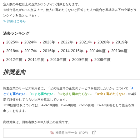
定人数の半数以上の企業がランクイン対象となります。
※総合得点が60.00点以上で、他人に薦めたくないと回答した人の割合が基準値以下の企業がラ
ンクイン対象となります。
≫ 詳細はこちら
過去ランキング
2025年
2024年
2023年
2022年
2021年
2020年
2019年
2018年
2017年
2016年
2014-2015年
2014年度
2013年度
2012年度
2011年度
2010年度
2009年度
2008年度
推奨意向
調査企業のサービス利用者に、「どの程度その企業のサービスを推奨したいか」について「
A:
とても薦めたい
」「
B:まあ薦めたい
」「
C:あまり薦めたくない
」「
D:全く薦めたくない
」の4段
階で評価をしてもらい比率を算出しています。
※10段階聴取については、A=9-10回答、B=6-8回答、C=3-5回答、D=1-2回答として割合を算
出しております。
商標対象は、回答者数が100人以上の企業です。
推奨意向データ（PDF）