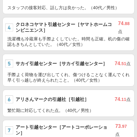
スタッフの接客対応、話し方は良かった。（40代／男性）
74
.88
クロネコヤマト引越センター［ヤマトホームコ
ンビニエンス］
点
洗濯機も冷蔵庫も手際よくしていた。時間も正確。机の傷の確
認もきちんとしていた。（40代／女性）
サカイ引越センター［サカイ引越センター］
74
.51
点
手際よく荷物を運び出してくれ、傷つけることなく運んでくれ
早く引っ越しが終えられたこと。（40代／女性）
アリさんマークの引越社［引越社］
74
.11
点
繁忙期に対応してくれた点。（40代／男性）
73
.97
アート引越センター［アートコーポレーショ
ン］
点