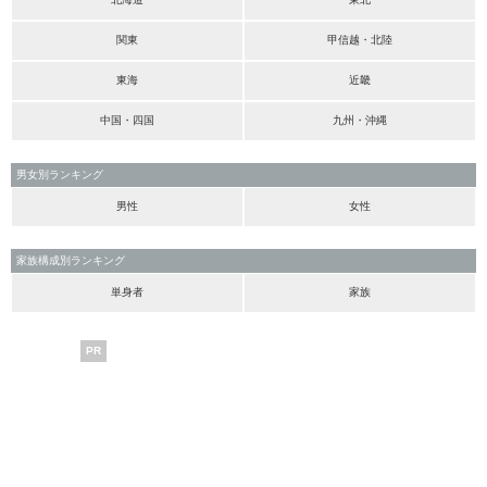
関東
甲信越・北陸
東海
近畿
中国・四国
九州・沖縄
男女別ランキング
男性
女性
家族構成別ランキング
単身者
家族
PR