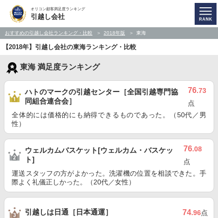
オリコン顧客満足度ランキング
引越し会社
おすすめの引越し会社ランキング・比較
2018年版
東海
【2018年】引越し会社の東海ランキング・比較
東海 満足度ランキング
76
.73
ハトのマークの引越センター［全国引越専門協
同組合連合会］
点
全体的には価格的にも納得できるものであった。（50代／男
性）
76
.08
ウェルカムバスケット[ウェルカム・バスケッ
ト]
点
運送スタッフの方がよかった。洗濯機の位置を相談できた。手
際よく礼儀正しかった。（20代／女性）
引越しは日通［日本通運］
74
.96
点