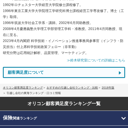
1992年ロチェスター大学経営大学院修士課程修了。
1996年東京工業大学大学院理工学研究科博士課程経営工学専攻修了。博士（工
学）取得。
1996年筑波大学社会工学系・講師。2002年6月同助教授。
2008年4月慶應義塾大学理工学部管理工学科・准教授。2011年4月同教授、現
在に至る。
2023年4月内閣府 科学技術・イノベーション推進事務局参事官（インフラ・防
災担当）付上席科学技術政策フェロー（非常勤）
研究分野は応用統計解析、品質管理、マーケティング。
≫鈴木研究室についての詳細はこちら
顧客満足度について
オリコン顧客満足度ランキング
おすすめの引越し会社ランキング・比較
2018年版
引越し会社の東海ランキング・口コミ情報
オリコン顧客満足度
ランキング一覧
保険
関連ランキング