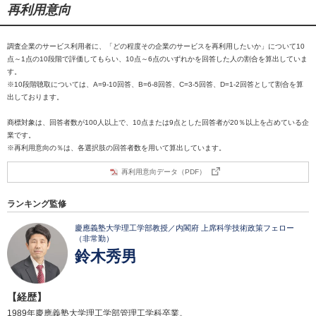
再利用意向
調査企業のサービス利用者に、「どの程度その企業のサービスを再利用したいか」について10
点～1点の10段階で評価してもらい、10点～6点のいずれかを回答した人の割合を算出していま
す。
※10段階聴取については、A=9-10回答、B=6-8回答、C=3-5回答、D=1-2回答として割合を算
出しております。
商標対象は、回答者数が100人以上で、10点または9点とした回答者が20％以上を占めている企
業です。
※再利用意向の％は、各選択肢の回答者数を用いて算出しています。
再利用意向データ（PDF）
ランキング監修
慶應義塾大学理工学部教授／内閣府 上席科学技術政策フェロー
（非常勤）
鈴木秀男
【経歴】
1989年慶應義塾大学理工学部管理工学科卒業。