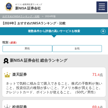
オリコン顧客満足度ランキング
新NISA 証券会社
おすすめのNISAランキング・比較
2024年版
【2024年】おすすめのNISAランキング・比較
複数条件から評価の高いサービスを検索
性別
（必須）
男性
女性
新NISA 証券会社 総合ランキング
楽天証券
71
.4
点
ネットで気軽に積み立て購入できること。株式の手数料が無い
こと。投資信託の種類が多いこと。アメリカ株が買えること。
クレジットカード、ポイントが使えること。（50代／男性）
松井証券
69
.6
点