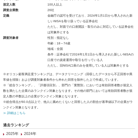
規定人数
100人以上
調査企業数
26社
定義
金融庁の認可を受けており、2024年1月1日から導入された新
しいNISAを取り扱っている証券会社
ただし、対面での口座開設・取引のみに対応している証券会社
は対象外とする
調査対象者
性別：指定なし
年齢：18～74歳
地域：全国
条件：証券会社で2024年1月1日から導入された新しいNISAの
口座での資産運用や取引を行っている人
ただし、旧NISA口座のみを使用している人は対象外とする
※オリコン顧客満足度ランキングは、データクリーニング（回収したデータから不正回答や異
常値を排除）および調査対象者条件から外れた回答を除外した上で作成しています。
※「総合ランキング」、「評価項目別」、部門の「業態別」においては有効回答者数が規定人
数を満たした企業のみランクイン対象となります。その他の部門においては有効回答者数が規
定人数の半数以上の企業がランクイン対象となります。
※総合得点が60.0点以上で、他人に薦めたくないと回答した人の割合が基準値以下の企業がラ
ンクイン対象となります。
≫ 詳細はこちら
過去ランキング
2025年
2024年