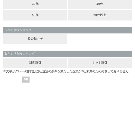
30代
40代
50代
60代以上
レベル別ランキング
投資初心者
取引方法別ランキング
対面取引
ネット取引
※文字がグレーの部門は当社規定の条件を満たした企業が2社未満のため発表しておりません。
PR