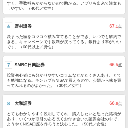
すく、手数料もかからないので助かる。アプリも出来て注文も
しやすい。（40代／女性）
野村證券
67
.1
点
決まった額をコツコツ積み立てることができ、いつでも解約で
きる。キャンペーンで手数料が戻ってくる。銀行より率がいい
です。（60代以上／男性）
SMBC日興証券
66
.8
点
投資初心者にも分かりやすいコラムなどがたくさんあり、とて
も勉強になる。キンカブもNISAで買えるので、少額から株を買
ってみれるのがよかった。（30代／女性）
大和証券
66
.6
点
とてもわかりやすく説明してくれ、購入したいと思った銘柄が
あり、いくつか取引のある長くお付き合いの証券会社の中で、
ようやくNISA口座を作ろうと決心した。（50代／女性）