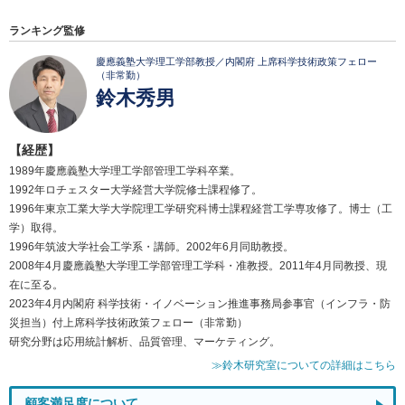
ランキング監修
慶應義塾大学理工学部教授／内閣府 上席科学技術政策フェロー
（非常勤）
鈴木秀男
【経歴】
1989年慶應義塾大学理工学部管理工学科卒業。
1992年ロチェスター大学経営大学院修士課程修了。
1996年東京工業大学大学院理工学研究科博士課程経営工学専攻修了。博士（工
学）取得。
1996年筑波大学社会工学系・講師。2002年6月同助教授。
2008年4月慶應義塾大学理工学部管理工学科・准教授。2011年4月同教授、現
在に至る。
2023年4月内閣府 科学技術・イノベーション推進事務局参事官（インフラ・防
災担当）付上席科学技術政策フェロー（非常勤）
研究分野は応用統計解析、品質管理、マーケティング。
≫鈴木研究室についての詳細はこちら
顧客満足度について