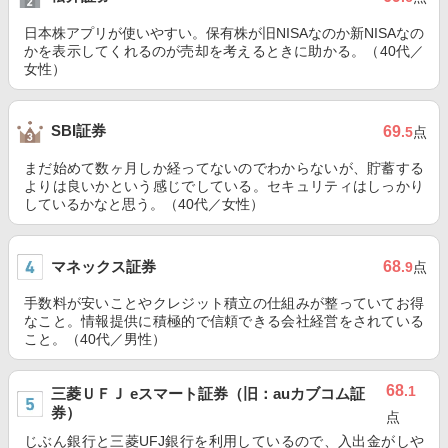
日本株アプリが使いやすい。保有株が旧NISAなのか新NISAなの
かを表示してくれるのが売却を考えるときに助かる。（40代／
女性）
SBI証券
69
.5
点
まだ始めて数ヶ月しか経ってないのでわからないが、貯蓄する
よりは良いかという感じでしている。セキュリティはしっかり
しているかなと思う。（40代／女性）
マネックス証券
68
.9
点
手数料が安いことやクレジット積立の仕組みが整っていてお得
なこと。情報提供に積極的で信頼できる会社経営をされている
こと。（40代／男性）
68
.1
三菱ＵＦＪ eスマート証券（旧：auカブコム証
券）
点
じぶん銀行と三菱UFJ銀行を利用しているので、入出金がしや