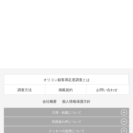
オリコン顧客満足度調査とは
調査方法
掲載規約
お問い合わせ
会社概要
個人情報保護方針
引用・転載について
利用者の声について
当サイトで公開されている情報（文字、写真、イラスト、画像データ等）及びこれらの配
置・編集および構造などについての著作権は株式会社oricon MEに帰属しております。
クッキーの使用について
当サイトに掲載している内容はすべてサービスの利用者が提出された見解・感想です。