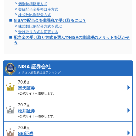
個別銘柄指定方式
登録配当金受領口座方式
株式数比例配分方式
NISAで配当金を非課税で受け取るには？
株式数比例配分方式を選ぶ
受け取り方式を変更する
配当金の受け取り方式を選んでNISAの非課税のメリットを活かそ
う
NISA 証券会社
オリコン顧客満足度ランキング
70.8
点
楽天証券
※公式サイトへ遷移します。
70.7
点
松井証券
※公式サイトへ遷移します。
70.6
点
SBI証券