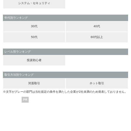
システム・セキュリティ
年代別ランキング
30代
40代
50代
60代以上
レベル別ランキング
投資初心者
取引方法別ランキング
対面取引
ネット取引
※文字がグレーの部門は当社規定の条件を満たした企業が2社未満のため発表しておりません。
PR