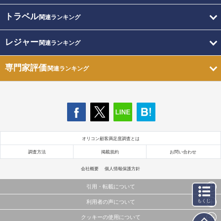
トラベル
関連ランキング
レジャー
関連ランキング
専門家評価
関連ランキング
オリコン顧客満足度調査とは
調査方法
掲載規約
お問い合わせ
会社概要
個人情報保護方針
引用・転載について
もくじ
利用者の声について
当サイトで公開されている情報（文字、写真、イラスト、画像データ等）及びこれらの配置・
編集および構造などについての著作権は株式会社oricon MEに帰属しております。
クッキーの使用について
当サイトに掲載している内容はすべてサービスの利用者が提出された見解・感想です。