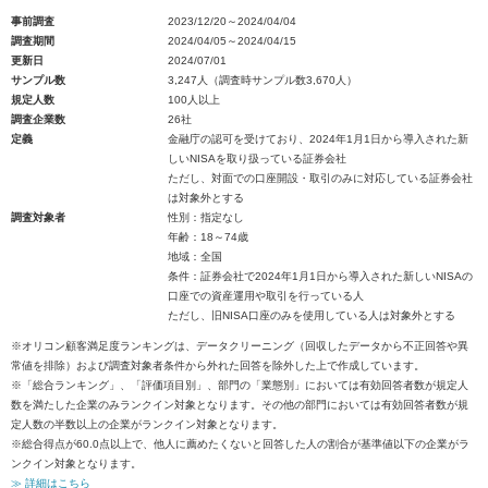
事前調査
2023/12/20～2024/04/04
調査期間
2024/04/05～2024/04/15
更新日
2024/07/01
サンプル数
3,247人（調査時サンプル数3,670人）
規定人数
100人以上
調査企業数
26社
定義
金融庁の認可を受けており、2024年1月1日から導入された新
しいNISAを取り扱っている証券会社
ただし、対面での口座開設・取引のみに対応している証券会社
は対象外とする
調査対象者
性別：指定なし
年齢：18～74歳
地域：全国
条件：証券会社で2024年1月1日から導入された新しいNISAの
口座での資産運用や取引を行っている人
ただし、旧NISA口座のみを使用している人は対象外とする
※オリコン顧客満足度ランキングは、データクリーニング（回収したデータから不正回答や異
常値を排除）および調査対象者条件から外れた回答を除外した上で作成しています。
※「総合ランキング」、「評価項目別」、部門の「業態別」においては有効回答者数が規定人
数を満たした企業のみランクイン対象となります。その他の部門においては有効回答者数が規
定人数の半数以上の企業がランクイン対象となります。
※総合得点が60.0点以上で、他人に薦めたくないと回答した人の割合が基準値以下の企業がラ
ンクイン対象となります。
≫ 詳細はこちら