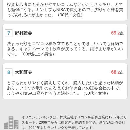
投資初心者にも分かりやすいコラムなどがたくさんあり、とて
も勉強になる。キンカブもNISAで買えるので、少額から株を買
ってみれるのがよかった。（30代／女性）
野村證券
69
.2
点
決まった額をコツコツ積み立てることができ、いつでも解約で
きる。キャンペーンで手数料が戻ってくる。銀行より率がいい
です。（60代以上／男性）
大和証券
68
.2
点
とてもわかりやすく説明してくれ、購入したいと思った銘柄が
あり、いくつか取引のある長くお付き合いの証券会社の中で、
ようやくNISA口座を作ろうと決心した。（50代／女性）
オリコンランキングは、株式会社オリコンを前身企業に1967年より
スタート。2006年からは顧客満足度調査を開始。新NISA 証券会社
は、2024年よりランキングを発表しています。