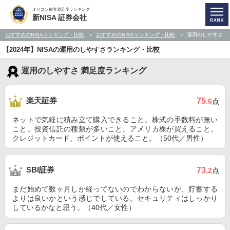
オリコン顧客満足度ランキング
新NISA 証券会社
おすすめのNISAランキング・比較
おすすめのNISAランキング・比較
運用のしやすさ
【2024年】NISAの運用のしやすさランキング・比較
運用のしやすさ 満足度ランキング
楽天証券
75
.6
点
ネットで気軽に積み立て購入できること。株式の手数料が無い
こと。投資信託の種類が多いこと。アメリカ株が買えること。
クレジットカード、ポイントが使えること。（50代／男性）
SBI証券
73
.2
点
まだ始めて数ヶ月しか経ってないのでわからないが、貯蓄する
よりは良いかという感じでしている。セキュリティはしっかり
しているかなと思う。（40代／女性）