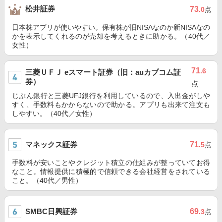
松井証券
73
.0
点
日本株アプリが使いやすい。保有株が旧NISAなのか新NISAなの
かを表示してくれるのが売却を考えるときに助かる。（40代／
女性）
71
.6
三菱ＵＦＪ eスマート証券（旧：auカブコム証
券）
点
じぶん銀行と三菱UFJ銀行を利用しているので、入出金がしや
すく、手数料もかからないので助かる。アプリも出来て注文も
しやすい。（40代／女性）
マネックス証券
71
.5
点
手数料が安いことやクレジット積立の仕組みが整っていてお得
なこと。情報提供に積極的で信頼できる会社経営をされている
こと。（40代／男性）
SMBC日興証券
69
.3
点