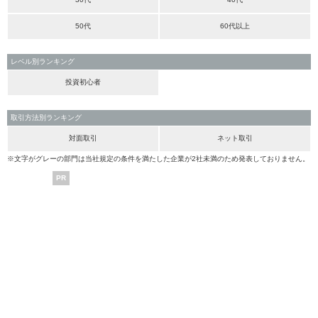
50代
60代以上
レベル別ランキング
投資初心者
取引方法別ランキング
対面取引
ネット取引
※文字がグレーの部門は当社規定の条件を満たした企業が2社未満のため発表しておりません。
PR