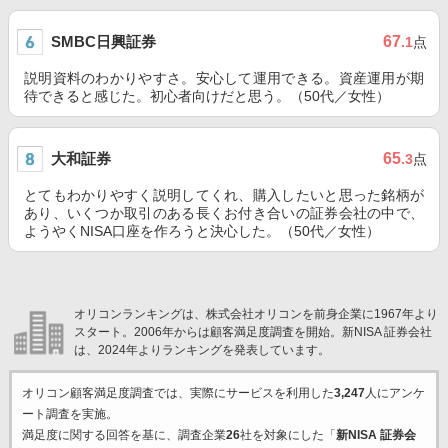
SMBC日興証券
67
.1
点
説明資料のわかりやすさ。安心して運用できる。資産運用が期
待できると感じた。初心者向けだと思う。（50代／女性）
大和証券
65
.3
点
とてもわかりやすく説明してくれ、購入したいと思った銘柄が
あり、いくつか取引のある長くお付き合いの証券会社の中で、
ようやくNISA口座を作ろうと決心した。（50代／女性）
オリコンランキングは、株式会社オリコンを前身企業に1967年より
スタート。2006年からは顧客満足度調査を開始。新NISA 証券会社
は、2024年よりランキングを発表しています。
オリコン顧客満足度調査では、実際にサービスを利用した
3,247
人にアンケ
ート調査を実施。
満足度に関する回答を基に、調査企業
26
社を対象にした「
新NISA 証券会