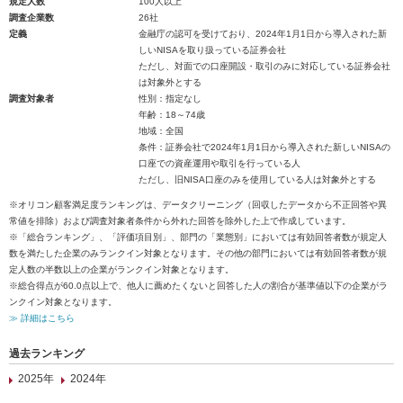
規定人数
100人以上
調査企業数
26社
定義
金融庁の認可を受けており、2024年1月1日から導入された新
しいNISAを取り扱っている証券会社
ただし、対面での口座開設・取引のみに対応している証券会社
は対象外とする
調査対象者
性別：指定なし
年齢：18～74歳
地域：全国
条件：証券会社で2024年1月1日から導入された新しいNISAの
口座での資産運用や取引を行っている人
ただし、旧NISA口座のみを使用している人は対象外とする
※オリコン顧客満足度ランキングは、データクリーニング（回収したデータから不正回答や異
常値を排除）および調査対象者条件から外れた回答を除外した上で作成しています。
※「総合ランキング」、「評価項目別」、部門の「業態別」においては有効回答者数が規定人
数を満たした企業のみランクイン対象となります。その他の部門においては有効回答者数が規
定人数の半数以上の企業がランクイン対象となります。
※総合得点が60.0点以上で、他人に薦めたくないと回答した人の割合が基準値以下の企業がラ
ンクイン対象となります。
≫ 詳細はこちら
過去ランキング
2025年
2024年