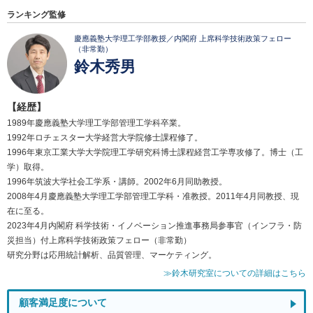
ランキング監修
慶應義塾大学理工学部教授／内閣府 上席科学技術政策フェロー
（非常勤）
鈴木秀男
【経歴】
1989年慶應義塾大学理工学部管理工学科卒業。
1992年ロチェスター大学経営大学院修士課程修了。
1996年東京工業大学大学院理工学研究科博士課程経営工学専攻修了。博士（工
学）取得。
1996年筑波大学社会工学系・講師。2002年6月同助教授。
2008年4月慶應義塾大学理工学部管理工学科・准教授。2011年4月同教授、現
在に至る。
2023年4月内閣府 科学技術・イノベーション推進事務局参事官（インフラ・防
災担当）付上席科学技術政策フェロー（非常勤）
研究分野は応用統計解析、品質管理、マーケティング。
≫鈴木研究室についての詳細はこちら
顧客満足度について