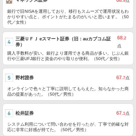
68
.9
点
銀行で旧NISAを運用しており、移行もスムーズで運用状況もわ
かりやすい点と、ポイントがたまるのがいいと思います。（50
代／女性）
68
.2
三菱ＵＦＪ eスマート証券（旧：auカブコム証
券）
点
購入手数料が安い。銀行より運用できる商品が多い。じぶん銀
行や三菱UFJ銀行と資金のやり取りが便利。（50代／女性）
野村證券
67
.7
点
オンラインで色々と丁寧に説明してもらえた。知らなかった商
品の提案があった。（50代／男性）
松井証券
67
.1
点
システム利用について問い合わせを行ったが、丁寧で的確な対
応に非常に好感が持てた。（50代／男性）