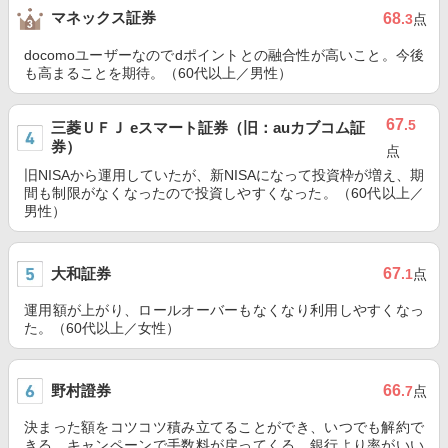
マネックス証券
68
.3
点
docomoユーザーなのでdポイントとの融合性が高いこと。今後
も高まることを期待。（60代以上／男性）
67
.5
三菱ＵＦＪ eスマート証券（旧：auカブコム証
券）
点
旧NISAから運用していたが、新NISAになって投資枠が増え、期
間も制限がなくなったので投資しやすくなった。（60代以上／
男性）
大和証券
67
.1
点
運用額が上がり、ロールオーバーもなくなり利用しやすくなっ
た。（60代以上／女性）
野村證券
66
.7
点
決まった額をコツコツ積み立てることができ、いつでも解約で
きる。キャンペーンで手数料が戻ってくる。銀行より率がいい