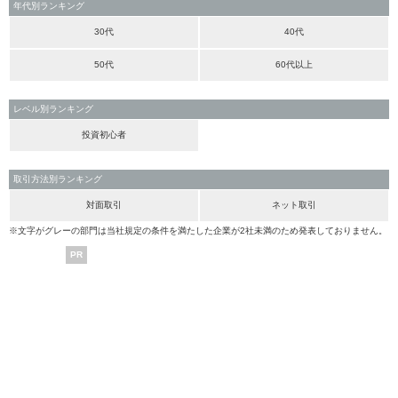
年代別ランキング
30代
40代
50代
60代以上
レベル別ランキング
投資初心者
取引方法別ランキング
対面取引
ネット取引
※文字がグレーの部門は当社規定の条件を満たした企業が2社未満のため発表しておりません。
PR