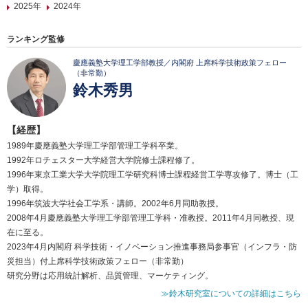
2025年
2024年
ランキング監修
慶應義塾大学理工学部教授／内閣府 上席科学技術政策フェロー
（非常勤）
鈴木秀男
【経歴】
1989年慶應義塾大学理工学部管理工学科卒業。
1992年ロチェスター大学経営大学院修士課程修了。
1996年東京工業大学大学院理工学研究科博士課程経営工学専攻修了。博士（工
学）取得。
1996年筑波大学社会工学系・講師。2002年6月同助教授。
2008年4月慶應義塾大学理工学部管理工学科・准教授。2011年4月同教授、現
在に至る。
2023年4月内閣府 科学技術・イノベーション推進事務局参事官（インフラ・防
災担当）付上席科学技術政策フェロー（非常勤）
研究分野は応用統計解析、品質管理、マーケティング。
≫鈴木研究室についての詳細はこちら