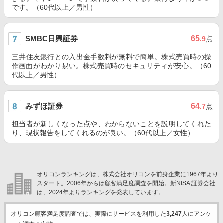
です。（60代以上／男性）
SMBC日興証券
65
.9
点
三井住友銀行との入出金手数料が無料で簡単。株式売買時の操
作画面がわかり易い。株式売買時のセキュリティが安心。（60
代以上／男性）
みずほ証券
64
.7
点
担当者が新しくなった点や、わからないことを説明してくれた
り、現状報告をしてくれるのが良い。（60代以上／女性）
オリコンランキングは、株式会社オリコンを前身企業に1967年より
スタート。2006年からは顧客満足度調査を開始。新NISA 証券会社
は、2024年よりランキングを発表しています。
オリコン顧客満足度調査では、実際にサービスを利用した
3,247
人にアンケ