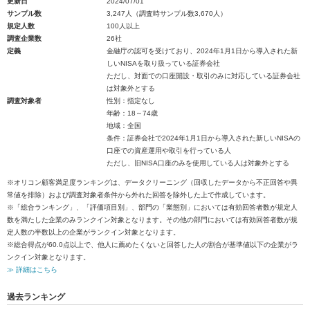
更新日
2024/07/01
サンプル数
3,247人（調査時サンプル数3,670人）
規定人数
100人以上
調査企業数
26社
定義
金融庁の認可を受けており、2024年1月1日から導入された新
しいNISAを取り扱っている証券会社
ただし、対面での口座開設・取引のみに対応している証券会社
は対象外とする
調査対象者
性別：指定なし
年齢：18～74歳
地域：全国
条件：証券会社で2024年1月1日から導入された新しいNISAの
口座での資産運用や取引を行っている人
ただし、旧NISA口座のみを使用している人は対象外とする
※オリコン顧客満足度ランキングは、データクリーニング（回収したデータから不正回答や異
常値を排除）および調査対象者条件から外れた回答を除外した上で作成しています。
※「総合ランキング」、「評価項目別」、部門の「業態別」においては有効回答者数が規定人
数を満たした企業のみランクイン対象となります。その他の部門においては有効回答者数が規
定人数の半数以上の企業がランクイン対象となります。
※総合得点が60.0点以上で、他人に薦めたくないと回答した人の割合が基準値以下の企業がラ
ンクイン対象となります。
≫ 詳細はこちら
過去ランキング