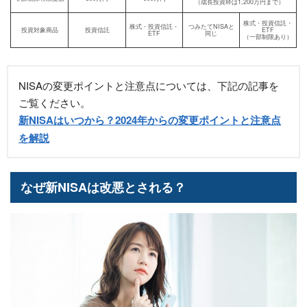
（成長投資枠は1,200万円まで）
株式・投資信託・
株式・投資信託・
つみたてNISAと
投資対象商品
投資信託
ETF
ETF
同じ
（一部制限あり）
NISAの変更ポイントと注意点については、下記の記事を
ご覧ください。
新NISAはいつから？2024年からの変更ポイントと注意点
を解説
なぜ新NISAは改悪とされる？