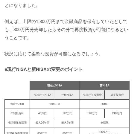
とになりました。
例えば、上限の1,800万円まで金融商品を保有していたとして
も、300万円分売却したらその分で再度投資が可能になるとい
うことです。
状況に応じて柔軟な投資が可能になるでしょう。
■現行NISAと新NISAの変更のポイント
現在のNISA
新NISA
つみたてNISA
一般NISA
つみたて投資枠
成長投資枠
制度の併用
併用不可
併用可
年間投資枠
40万円
120万円
120万円
240万円
非課税保有期間
最大20年間
最大5年間
無期限
1800万円
非課税保有限度額
800万円
600万円