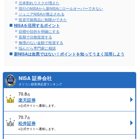
元本割れリスクが増えた
現行のNISAから新NISAにロールオーバーできない
ジュニアNISAが廃止される
投資可能商品に制限ができた
NISAを活用するポイント
目標や目的を明確にする
長期で分散投資する
無理のない金額で投資する
悩んだら専門家に相談
新NISAは改悪ではない！ポイントを知ってうまく活用しよう
NISA 証券会社
オリコン顧客満足度ランキング
70.8
点
楽天証券
※公式サイトへ遷移します。
70.7
点
松井証券
※公式サイトへ遷移します。