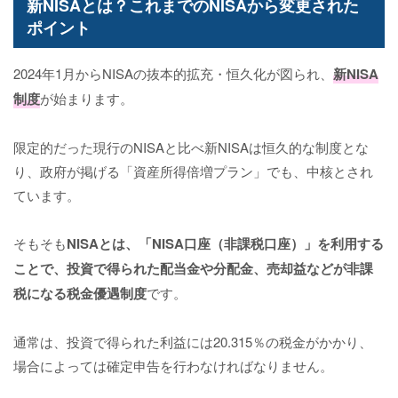
新NISAとは？これまでのNISAから変更された
ポイント
2024年1月からNISAの抜本的拡充・恒久化が図られ、
新NISA
制度
が始まります。
限定的だった現行のNISAと比べ新NISAは恒久的な制度とな
り、政府が掲げる「資産所得倍増プラン」でも、中核とされ
ています。
そもそも
NISAとは、「NISA口座（非課税口座）」を利用する
ことで、投資で得られた配当金や分配金、売却益などが非課
税になる税金優遇制度
です。
通常は、投資で得られた利益には20.315％の税金がかかり、
場合によっては確定申告を行わなければなりません。