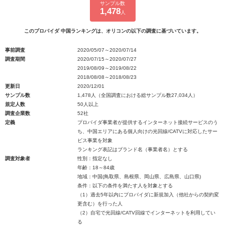
サンプル数
1,478
人
このプロバイダ 中国ランキングは、オリコンの以下の調査に基づいています。
事前調査
2020/05/07～2020/07/14
調査期間
2020/07/15～2020/07/27
2019/08/09～2019/08/22
2018/08/08～2018/08/23
更新日
2020/12/01
サンプル数
1,478人（全国調査における総サンプル数27,034人）
規定人数
50人以上
調査企業数
52社
定義
プロバイダ事業者が提供するインターネット接続サービスのう
ち、中国エリアにある個人向けの光回線/CATVに対応したサー
ビス事業を対象
ランキング表記はブランド名（事業者名）とする
調査対象者
性別：指定なし
年齢：18～84歳
地域：中国(鳥取県、島根県、岡山県、広島県、山口県)
条件：以下の条件を満たす人を対象とする
（1）過去5年以内にプロバイダに新規加入（他社からの契約変
更含む）を行った人
（2）自宅で光回線/CATV回線でインターネットを利用してい
る