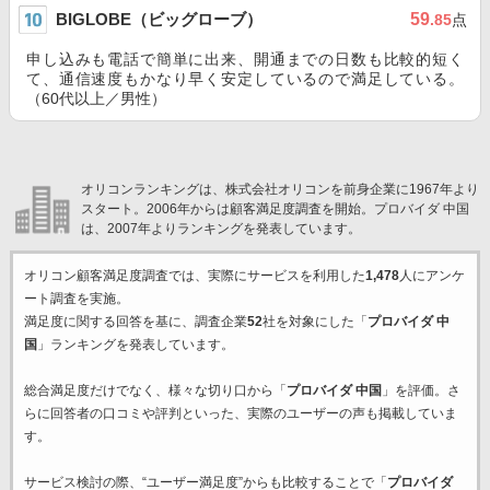
BIGLOBE（ビッグローブ）
59
.85
点
申し込みも電話で簡単に出来、開通までの日数も比較的短く
て、通信速度もかなり早く安定しているので満足している。
（60代以上／男性）
オリコンランキングは、株式会社オリコンを前身企業に1967年より
スタート。2006年からは顧客満足度調査を開始。プロバイダ 中国
は、2007年よりランキングを発表しています。
オリコン顧客満足度調査では、実際にサービスを利用した
1,478
人にアンケ
ート調査を実施。
満足度に関する回答を基に、調査企業
52
社を対象にした「
プロバイダ 中
国
」ランキングを発表しています。
総合満足度だけでなく、様々な切り口から「
プロバイダ 中国
」を評価。さ
らに回答者の口コミや評判といった、実際のユーザーの声も掲載していま
す。
サービス検討の際、“ユーザー満足度”からも比較することで「
プロバイダ