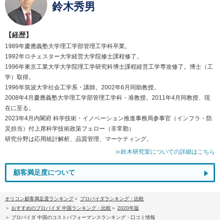
鈴木秀男
【経歴】
1989年慶應義塾大学理工学部管理工学科卒業。
1992年ロチェスター大学経営大学院修士課程修了。
1996年東京工業大学大学院理工学研究科博士課程経営工学専攻修了。博士（工
学）取得。
1996年筑波大学社会工学系・講師。2002年6月同助教授。
2008年4月慶應義塾大学理工学部管理工学科・准教授。2011年4月同教授、現
在に至る。
2023年4月内閣府 科学技術・イノベーション推進事務局参事官（インフラ・防
災担当）付上席科学技術政策フェロー（非常勤）
研究分野は応用統計解析、品質管理、マーケティング。
≫鈴木研究室についての詳細はこちら
顧客満足度について
オリコン顧客満足度ランキング
プロバイダランキング・比較
おすすめのプロバイダ 中国ランキング・比較
2020年版
プロバイダ 中国のコストパフォーマンスランキング・口コミ情報