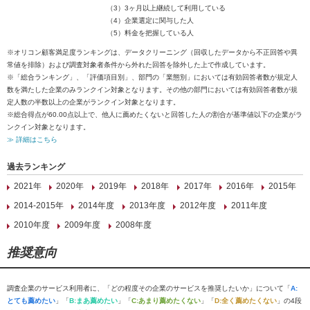
（3）3ヶ月以上継続して利用している
（4）企業選定に関与した人
（5）料金を把握している人
※オリコン顧客満足度ランキングは、データクリーニング（回収したデータから不正回答や異
常値を排除）および調査対象者条件から外れた回答を除外した上で作成しています。
※「総合ランキング」、「評価項目別」、部門の「業態別」においては有効回答者数が規定人
数を満たした企業のみランクイン対象となります。その他の部門においては有効回答者数が規
定人数の半数以上の企業がランクイン対象となります。
※総合得点が60.00点以上で、他人に薦めたくないと回答した人の割合が基準値以下の企業がラ
ンクイン対象となります。
≫ 詳細はこちら
過去ランキング
2021年
2020年
2019年
2018年
2017年
2016年
2015年
2014-2015年
2014年度
2013年度
2012年度
2011年度
2010年度
2009年度
2008年度
推奨意向
調査企業のサービス利用者に、「どの程度その企業のサービスを推奨したいか」について「
A:
とても薦めたい
」「
B:まあ薦めたい
」「
C:あまり薦めたくない
」「
D:全く薦めたくない
」の4段