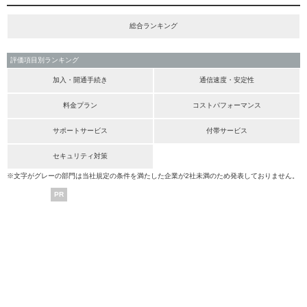
総合ランキング
評価項目別ランキング
加入・開通手続き
通信速度・安定性
料金プラン
コストパフォーマンス
サポートサービス
付帯サービス
セキュリティ対策
※文字がグレーの部門は当社規定の条件を満たした企業が2社未満のため発表しておりません。
PR