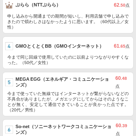
ぷらら（NTTぷらら）
62
.50
点
申し込みから開通までの期間が短いし、利用店舗で申し込みで
きたので煩わしさはなかったように思います。（60代以上／女
性）
GMOとくとくBB（GMOインターネット）
61
.65
点
今まで同じ回線で使用していたのに以前よりつながりやすくな
った。（50代／女性）
60
.48
MEGA EGG（エネルギア・コミュニケーショ
ンズ）
点
今まで使っていた無線ではインターネットが繋がらないなどの
不具合がありましたが、メガエッグにしてからはそのようなこ
とが無く、安定して通信できていることが良かった点です。
（20代／男性）
60
.39
So-net（ソニーネットワークコミュニケーショ
ンズ）
点