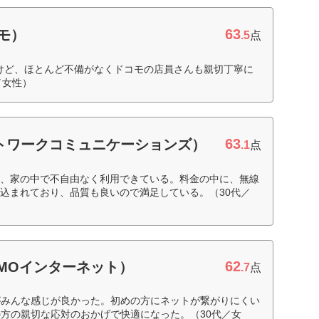
63
コモ）
.5
点
するけど、ほとんど不備がなくドコモの店員さんも親切丁寧に
／女性）
63
ネットワークコミュニケーションズ）
.1
点
り、家の中で不自由なく利用できている。料金の中に、無線
み込まれており、品質も良いので満足している。（30代／
62
GMOインターネット）
.7
点
がみんな感じが良かった。初めの方にネットが繋がりにくい
方の親切な応対のおかげで快適になった。（30代／女