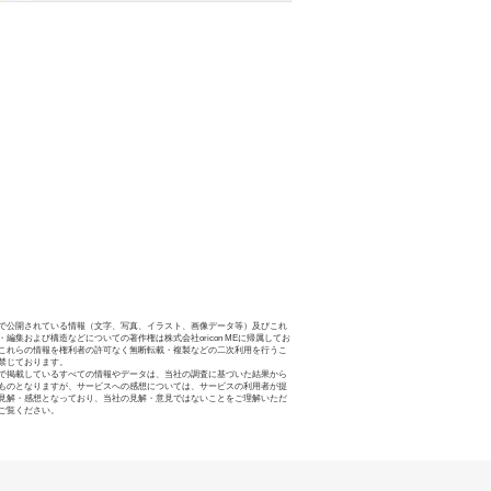
で公開されている情報（文字、写真、イラスト、画像データ等）及びこれ
・編集および構造などについての著作権は株式会社oricon MEに帰属してお
これらの情報を権利者の許可なく無断転載・複製などの二次利用を行うこ
禁じております。
で掲載しているすべての情報やデータは、当社の調査に基づいた結果から
ものとなりますが、サービスへの感想については、サービスの利用者が提
見解・感想となっており、当社の見解・意見ではないことをご理解いただ
ご覧ください。