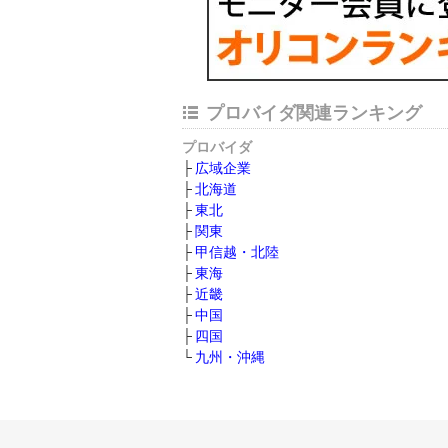
プロバイダ関連ランキング
プロバイダ
広域企業
北海道
東北
関東
甲信越・北陸
東海
近畿
中国
四国
九州・沖縄