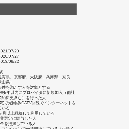
021/07/29
020/07/27
019/08/22
し
歳
滋賀県、京都府、大阪府、兵庫県、奈良
歌山県）
条件を満たす人を対象とする
過去5年以内にプロバイダに新規加入（他社
契約変更含む）を行った人
自宅で光回線/CATV回線でインターネットを
ている
3ヶ月以上継続して利用している
企業選定に関与した人
料金を把握している人
、マンションで一括契約している人は除く