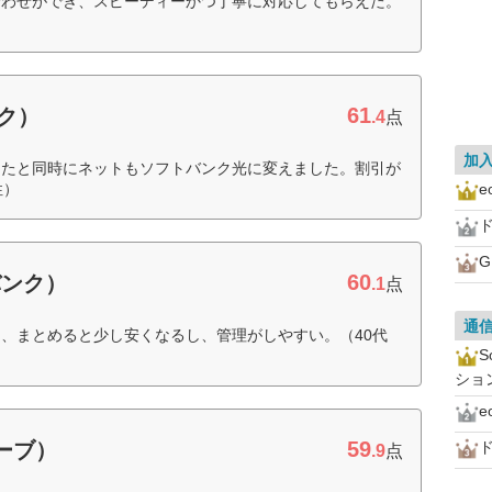
合わせができ、スピーディーかつ丁寧に対応してもらえた。
61
ンク）
.4
点
加
えたと同時にネットもソフトバンク光に変えました。割引が
性）
ド
60
バンク）
.1
点
通
、まとめると少し安くなるし、管理がしやすい。（40代
ショ
59
ローブ）
ド
.9
点