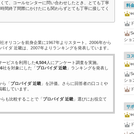
なくて、コールセンターに問い合わせしたとき、とても丁寧
料
業時間終了間際にかけたにも関わらずとても丁寧に接してく
ド
ショ
オリコンを前身企業に1967年よりスタート。2006年から
バイダ 近畿は、2007年よりランキングを発表しています。
コ
サービスを利用した
4,504
人にアンケート調査を実施。
46
社を対象にした「
プロバイダ 近畿
」ランキングを発表し
ショ
から「
プロバイダ 近畿
」を評価。さらに回答者の口コミや
掲載しています。
ド
からも比較することで「
プロバイダ 近畿
」選びにお役立て
サ
ド