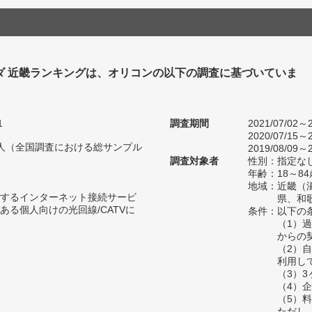
ダ 近畿ランキングは、オリコンの以下の調査に基づいていま
1
調査期間
2021/07/02～2
2020/07/15～2
04人（全国調査における総サンプル
2019/08/09～2
調査対象者
性別：指定な
年齢：18～84
地域：近畿（
するインターネット接続サービ
県、和
ある個人向けの光回線/CATVに
条件：以下の
（1）
からの
（2）
利用し
（3）
（4）
（5）
ただし