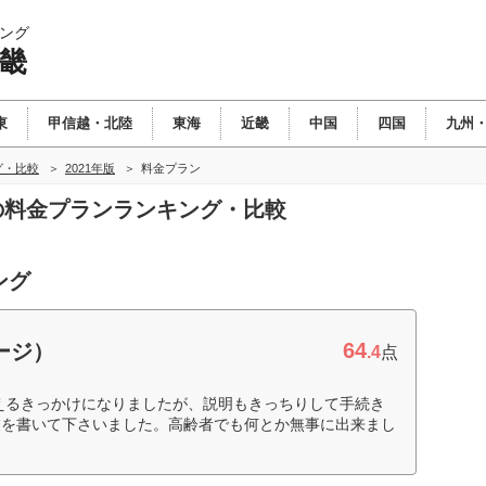
ング
近畿
東
甲信越・北陸
東海
近畿
中国
四国
九州
グ・比較
2021年版
料金プラン
畿の料金プランランキング・比較
ング
64
ージ）
.4
点
替えるきっかけになりましたが、説明もきっちりして手続き
業を書いて下さいました。高齢者でも何とか無事に出来まし