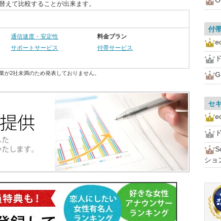
び替えて比較することが出来ます。
付
通信速度・安定性
料金プラン
サポートサービス
付帯サービス
ド
業が2社未満のため発表しておりません。
セ
ド
ショ