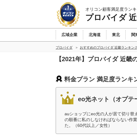
オリコン顧客満足度ランキ
プロバイダ 
広域企業
北海道
東北
関
プロバイダ
おすすめのプロバイダ 近畿ランキン
【2021年】プロバイダ 近
料金プラン 満足度ランキ
eo光ネット（オプテ
auショップにeo光の人が居て切り
の順番に私のしなければならない作
た。（60代以上／女性）