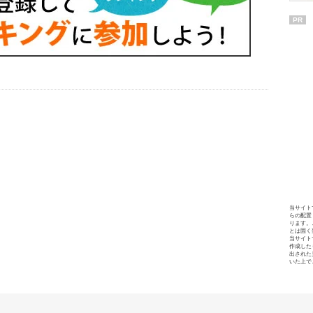
PR
当サイト
らの配置
ります。
とは固く
当サイト
作成した
出された
いた上で