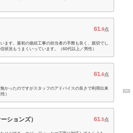
61
.9
点
思います。最初の接続工事の担当者の手際も良く、親切でし
信状況もうまくいっています。（60代以上／男性）
61
）
.6
点
く無かったのですがスタッフのアドバイスの良さで利用出来
PR
男性）
61
ケーションズ）
.5
点