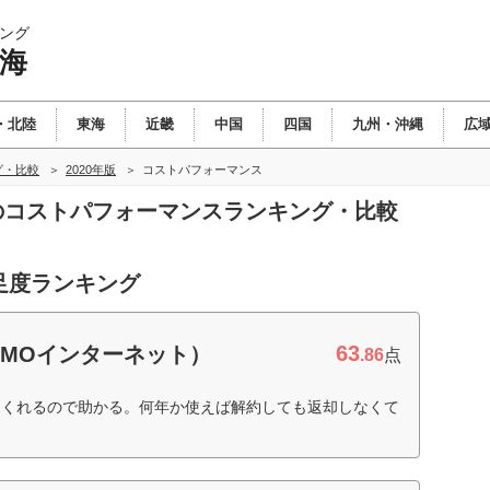
ング
東海
・北陸
東海
近畿
中国
四国
九州・沖縄
広
グ・比較
2020年版
コストパフォーマンス
海のコストパフォーマンスランキング・比較
足度ランキング
63
GMOインターネット）
.86
点
てくれるので助かる。何年か使えば解約しても返却しなくて