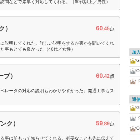
訪問などで素早く対応してくれる。（60代以上／男性）
60
ンク）
.45
点
単に説明してくれた。詳しい説明をするか否かを聞いてくれ
た事もとても良かった（40代／女性）
加
60
ローブ）
.42
点
ド
オペレータの対応の説明もわかりやすかった。開通工事もス
通
ド
59
バンク）
.89
点
やる事は前もって知らせてくれる、必要なことも先に伝えて