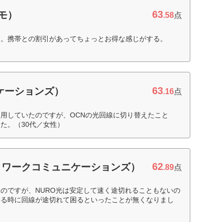
63
コモ）
.58
点
た。携帯との割引があってちょっとお得な感じがする。
63
ニケーションズ）
.16
点
用していたのですが、OCNの光回線に切り替えたこと
た。（30代／女性）
62
ットワークコミュニケーションズ）
.89
点
のですが、NURO光は安定して速く途切れることもないの
いる時に回線が途切れて困るといったことが無くなりまし