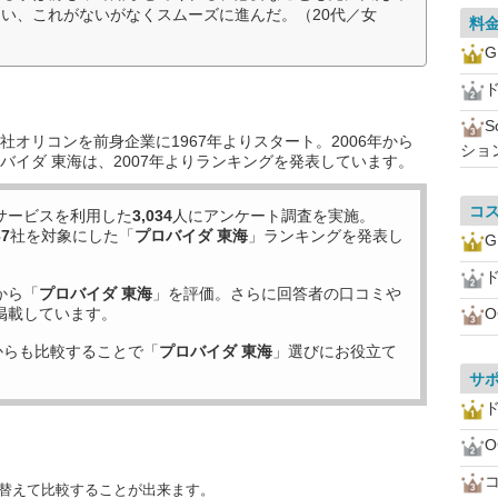
い、これがないがなくスムーズに進んだ。（20代／女
料
ド
オリコンを前身企業に1967年よりスタート。2006年から
ショ
バイダ 東海は、2007年よりランキングを発表しています。
コ
サービスを利用した
3,034
人にアンケート調査を実施。
67
社を対象にした「
プロバイダ 東海
」ランキングを発表し
ド
から「
プロバイダ 東海
」を評価。さらに回答者の口コミや
掲載しています。
からも比較することで「
プロバイダ 東海
」選びにお役立て
サ
ド
び替えて比較することが出来ます。