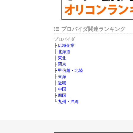
プロバイダ関連ランキング
プロバイダ
広域企業
北海道
東北
関東
甲信越・北陸
東海
近畿
中国
四国
九州・沖縄