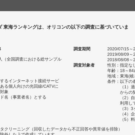
ダ 東海ランキングは、オリコンの以下の調査に基づいていま
4
調査期間
2020/07/15～2
2019/08/09～2
34人（全国調査における総サンプル
2018/08/08～2
調査対象者
性別：指定な
年齢：18～84
地域：東海(
するインターネット接続サービ
条件：以下の
ある個人向けの光回線/CATVに
（1）
対象
からの
ド名（事業者名）とする
（2）
利用し
（3）
（4）
（5）
タクリーニング（回収したデータから不正回答や異常値を排除）
除外した上で作成しています。