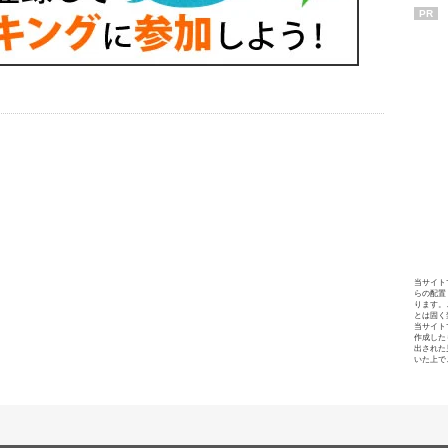
PR
当サイト
らの配置
ります。
とは固く
当サイト
作成した
出された
いた上で