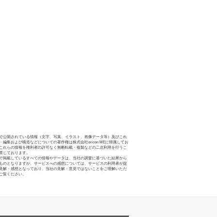
で公開されている情報（文字、写真、イラスト、画像データ等）及びこれ
・編集および構造などについての著作権は株式会社oricon MEに帰属してお
これらの情報を権利者の許可なく無断転載・複製などの二次利用を行うこ
禁じております。
で掲載しているすべての情報やデータは、当社の調査に基づいた結果から
ものとなりますが、サービスへの感想については、サービスの利用者が提
見解・感想となっており、当社の見解・意見ではないことをご理解いただ
ご覧ください。