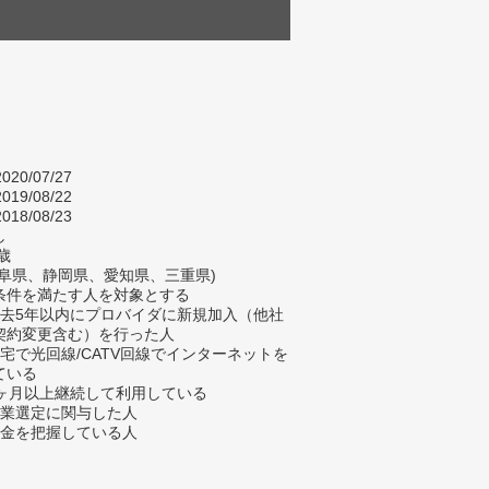
020/07/27
019/08/22
018/08/23
し
歳
岐阜県、静岡県、愛知県、三重県)
条件を満たす人を対象とする
過去5年以内にプロバイダに新規加入（他社
契約変更含む）を行った人
自宅で光回線/CATV回線でインターネットを
ている
3ヶ月以上継続して利用している
企業選定に関与した人
料金を把握している人