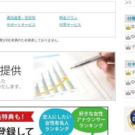
ン）
通信速度・安定性
料金プラン
付
サポートサービス
付帯サービス
業が2社未満のため発表しておりません。
ド
セ
ド