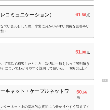
61
テレコミュニケーション）
.86
点
雑な問い合わせした際、非常に分かりやすい的確な回答をい
女性）
61
.08
点
ついて電話で相談したところ、親切に手順をおって説明頂き
割引についてわかりやすく説明して頂いた。（60代以上／
PR
ターキャット・ケーブルネットワ
60
.66
点
インターネット上の基本的な質問にも分かりやすく答えてく