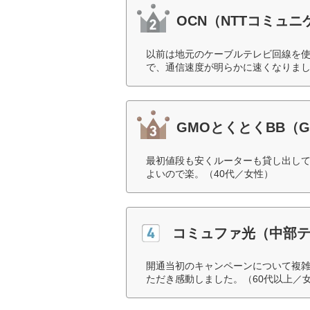
OCN（NTTコミュ
以前は地元のケーブルテレビ回線を使
で、通信速度が明らかに速くなりまし
GMOとくとくBB（
最初値段も安くルーターも貸し出し
よいので楽。（40代／女性）
コミュファ光（中部
開通当初のキャンペーンについて複
ただき感動しました。（60代以上／