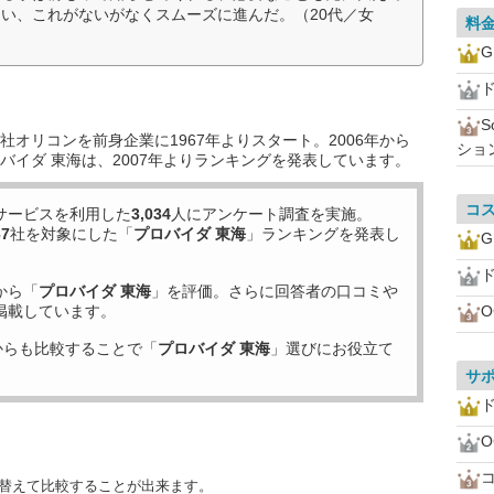
い、これがないがなくスムーズに進んだ。（20代／女
料
ド
オリコンを前身企業に1967年よりスタート。2006年から
ショ
バイダ 東海は、2007年よりランキングを発表しています。
コ
サービスを利用した
3,034
人にアンケート調査を実施。
67
社を対象にした「
プロバイダ 東海
」ランキングを発表し
ド
から「
プロバイダ 東海
」を評価。さらに回答者の口コミや
掲載しています。
からも比較することで「
プロバイダ 東海
」選びにお役立て
サ
ド
び替えて比較することが出来ます。