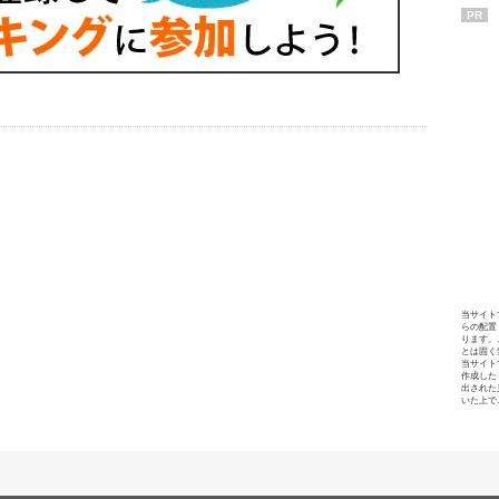
PR
当サイト
らの配置
ります。
とは固く
当サイト
作成した
出された
いた上で