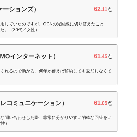
62
ニケーションズ）
.11
点
用していたのですが、OCNの光回線に切り替えたこと
た。（30代／女性）
61
GMOインターネット）
.45
点
てくれるので助かる。何年か使えば解約しても返却しなくて
61
テレコミュニケーション）
.05
点
雑な問い合わせした際、非常に分かりやすい的確な回答をい
女性）