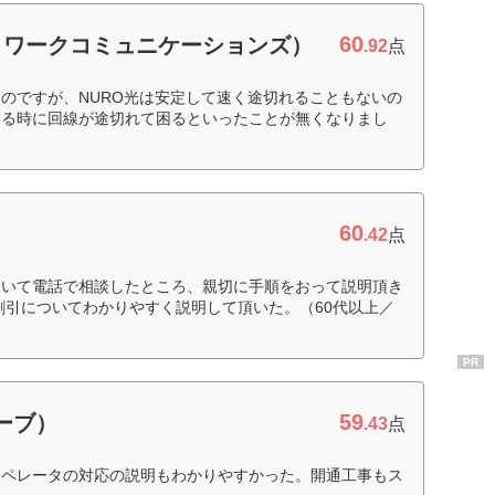
60
ットワークコミュニケーションズ）
.92
点
のですが、NURO光は安定して速く途切れることもないの
いる時に回線が途切れて困るといったことが無くなりまし
60
.42
点
ついて電話で相談したところ、親切に手順をおって説明頂き
割引についてわかりやすく説明して頂いた。（60代以上／
PR
59
ローブ）
.43
点
オペレータの対応の説明もわかりやすかった。開通工事もス