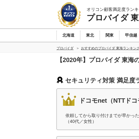
オリコン顧客満足度ランキ
プロバイダ 
北海道
東北
関東
甲信越
プロバイダ
おすすめのプロバイダ 東海ランキン
【2020年】プロバイダ 東
セキュリティ対策 満足度
ドコモnet（NTTド
依頼してから取り付けまでが早かっ
（40代／女性）