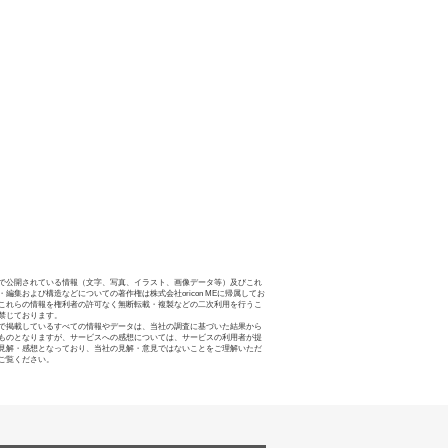
で公開されている情報（文字、写真、イラスト、画像データ等）及びこれ
・編集および構造などについての著作権は株式会社oricon MEに帰属してお
これらの情報を権利者の許可なく無断転載・複製などの二次利用を行うこ
禁じております。
で掲載しているすべての情報やデータは、当社の調査に基づいた結果から
ものとなりますが、サービスへの感想については、サービスの利用者が提
見解・感想となっており、当社の見解・意見ではないことをご理解いただ
ご覧ください。