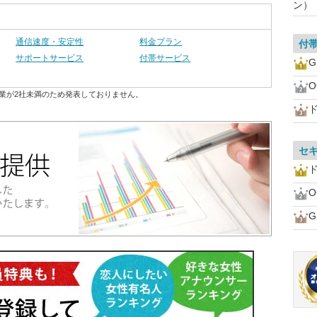
ン）
通信速度・安定性
料金プラン
付
サポートサービス
付帯サービス
業が2社未満のため発表しておりません。
ド
セ
ド