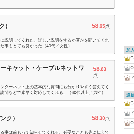
58
ンク）
.65
点
単に説明してくれた。詳しい説明をするか否かを聞いてくれ
た事もとても良かった（40代／女性）
加
ターキャット・ケーブルネットワ
58
.63
点
ド
インターネット上の基本的な質問にも分かりやすく答えてく
訪問などで素早く対応してくれる。（60代以上／男性）
通
ド
58
バンク）
.30
点
やる事は前もって知らせてくれる、必要なことも先に伝えて