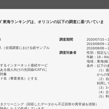
ダ 東海ランキングは、オリコンの以下の調査に基づいていま
4
調査期間
2020/07/15～2
2019/08/09～2
34人（全国調査における総サンプル
2018/08/08～2
調査対象者
性別：指定な
年齢：18～84
地域：東海(
するインターネット接続サービ
条件：以下の
ある個人向けの光回線/CATVに
（1）
対象
からの
ド名（事業者名）とする
（2）
利用し
（3）
（4）
（5）
タクリーニング（回収したデータから不正回答や異常値を排除）
除外した上で作成しています。