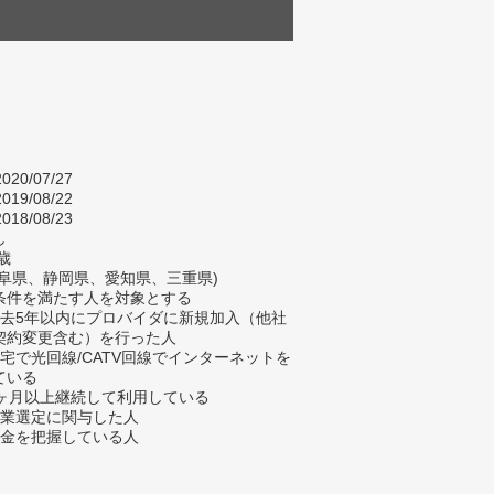
020/07/27
019/08/22
018/08/23
し
歳
岐阜県、静岡県、愛知県、三重県)
条件を満たす人を対象とする
過去5年以内にプロバイダに新規加入（他社
契約変更含む）を行った人
自宅で光回線/CATV回線でインターネットを
ている
3ヶ月以上継続して利用している
企業選定に関与した人
料金を把握している人