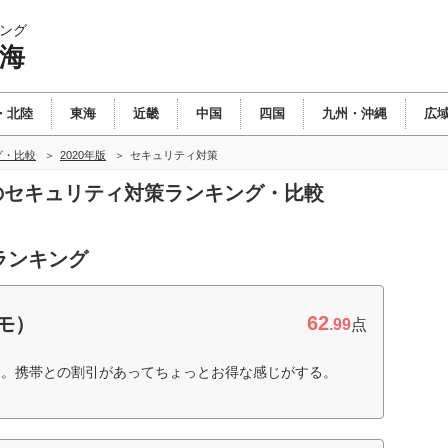
ング
東海
・北陸
東海
近畿
中国
四国
九州・沖縄
広
グ・比較
2020年版
セキュリティ対策
海のセキュリティ対策ランキング・比較
ランキング
62
コモ）
.99
点
た。携帯との割引があってちょっとお得な感じがする。