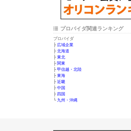
プロバイダ関連ランキング
プロバイダ
広域企業
北海道
東北
関東
甲信越・北陸
東海
近畿
中国
四国
九州・沖縄