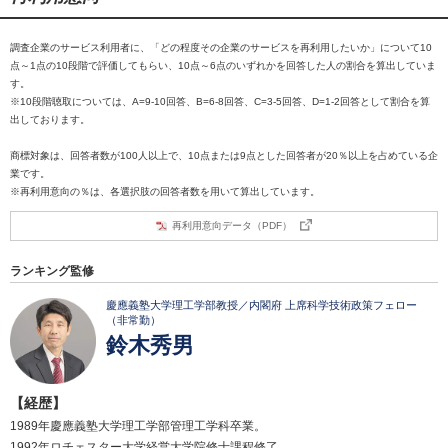
調査企業のサービス利用者に、「どの程度その企業のサービスを再利用したいか」について10
点～1点の10段階で評価してもらい、10点～6点のいずれかを回答した人の割合を算出していま
す。
※10段階聴取については、A=9-10回答、B=6-8回答、C=3-5回答、D=1-2回答として割合を算
出しております。
商標対象は、回答者数が100人以上で、10点または9点とした回答者が20％以上を占めている企
業です。
※再利用意向の％は、各選択肢の回答者数を用いて算出しています。
再利用意向データ（PDF）
ランキング監修
慶應義塾大学理工学部教授／内閣府 上席科学技術政策フェロー
（非常勤）
鈴木秀男
【経歴】
1989年慶應義塾大学理工学部管理工学科卒業。
1992年ロチェスター大学経営大学院修士課程修了。