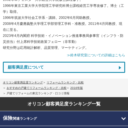
1996年東京工業大学大学院理工学研究科博士課程経営工学専攻修了。博士（工
学）取得。
1996年筑波大学社会工学系・講師。2002年6月同助教授。
2008年4月慶應義塾大学理工学部管理工学科・准教授。2011年4月同教授、現
在に至る。
2023年4月内閣府 科学技術・イノベーション推進事務局参事官（インフラ・防
災担当）付上席科学技術政策フェロー（非常勤）
研究分野は応用統計解析、品質管理、マーケティング。
≫鈴木研究室についての詳細はこちら
顧客満足度について
オリコン顧客満足度ランキング
リフォームランキング・比較
おすすめの戸建てリフォームランキング・比較
2016年版
戸建てリフォームの東北ランキング・口コミ情報
オリコン顧客満足度
ランキング一覧
保険
関連ランキング