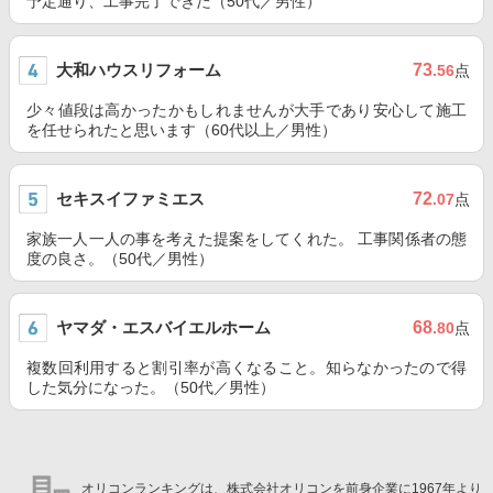
予定通り、工事完了できた（50代／男性）
大和ハウスリフォーム
73
.56
点
少々値段は高かったかもしれませんが大手であり安心して施工
を任せられたと思います（60代以上／男性）
セキスイファミエス
72
.07
点
家族一人一人の事を考えた提案をしてくれた。 工事関係者の態
度の良さ。（50代／男性）
ヤマダ・エスバイエルホーム
68
.80
点
複数回利用すると割引率が高くなること。知らなかったので得
した気分になった。（50代／男性）
オリコンランキングは、株式会社オリコンを前身企業に1967年より