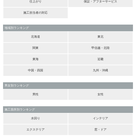
仕上がり
保証・アフターサービス
施工担当者の対応
地域別ランキング
北海道
東北
関東
甲信越・北陸
東海
近畿
中国・四国
九州・沖縄
男女別ランキング
男性
女性
施工箇所別ランキング
水回り
インテリア
エクステリア
窓・ドア