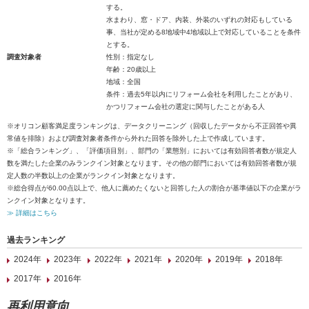
する。
水まわり、窓・ドア、内装、外装のいずれの対応もしている
事、当社が定める8地域中4地域以上で対応していることを条件
とする。
調査対象者
性別：指定なし
年齢：20歳以上
地域：全国
条件：過去5年以内にリフォーム会社を利用したことがあり、
かつリフォーム会社の選定に関与したことがある人
※オリコン顧客満足度ランキングは、データクリーニング（回収したデータから不正回答や異
常値を排除）および調査対象者条件から外れた回答を除外した上で作成しています。
※「総合ランキング」、「評価項目別」、部門の「業態別」においては有効回答者数が規定人
数を満たした企業のみランクイン対象となります。その他の部門においては有効回答者数が規
定人数の半数以上の企業がランクイン対象となります。
※総合得点が60.00点以上で、他人に薦めたくないと回答した人の割合が基準値以下の企業がラ
ンクイン対象となります。
≫ 詳細はこちら
過去ランキング
2024年
2023年
2022年
2021年
2020年
2019年
2018年
2017年
2016年
再利用意向