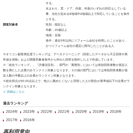
する。
水まわり、窓・ドア、内装、外装のいずれの対応もしている
事、当社が定める8地域中4地域以上で対応していることを条件
とする。
調査対象者
性別：指定なし
年齢：20歳以上
地域：全国
条件：過去5年以内にリフォーム会社を利用したことがあり、
かつリフォーム会社の選定に関与したことがある人
※オリコン顧客満足度ランキングは、データクリーニング（回収したデータから不正回答や異
常値を排除）および調査対象者条件から外れた回答を除外した上で作成しています。
※「総合ランキング」、「評価項目別」、部門の「業態別」においては有効回答者数が規定人
数を満たした企業のみランクイン対象となります。その他の部門においては有効回答者数が規
定人数の半数以上の企業がランクイン対象となります。
※総合得点が60.00点以上で、他人に薦めたくないと回答した人の割合が基準値以下の企業がラ
ンクイン対象となります。
≫ 詳細はこちら
過去ランキング
2024年
2023年
2022年
2021年
2020年
2019年
2018年
2017年
2016年
再利用意向