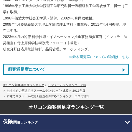
1996年東京工業大学大学院理工学研究科博士課程経営工学専攻修了。博士（工
学）取得。
1996年筑波大学社会工学系・講師。2002年6月同助教授。
2008年4月慶應義塾大学理工学部管理工学科・准教授。2011年4月同教授、現
在に至る。
2023年4月内閣府 科学技術・イノベーション推進事務局参事官（インフラ・防
災担当）付上席科学技術政策フェロー（非常勤）
研究分野は応用統計解析、品質管理、マーケティング。
≫鈴木研究室についての詳細はこちら
顧客満足度について
オリコン顧客満足度ランキング
リフォームランキング・比較
おすすめの戸建てリフォームランキング・比較
2016年版
戸建てリフォームの施工担当者の対応ランキング・口コミ情報
オリコン顧客満足度
ランキング一覧
保険
関連ランキング