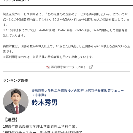
調査企業のサービス利用者に、「どの程度その企業のサービスを再利用したいか」について10
点～1点の10段階で評価してもらい、10点～6点のいずれかを回答した人の割合を算出していま
す。
※10段階聴取については、A=9-10回答、B=6-8回答、C=3-5回答、D=1-2回答として割合を算
出しております。
商標対象は、回答者数が100人以上で、10点または9点とした回答者が20％以上を占めている企
業です。
※再利用意向の％は、各選択肢の回答者数を用いて算出しています。
再利用意向データ（PDF）
ランキング監修
慶應義塾大学理工学部教授／内閣府 上席科学技術政策フェロー
（非常勤）
鈴木秀男
【経歴】
1989年慶應義塾大学理工学部管理工学科卒業。
1992年ロチェスター大学経営大学院修士課程修了。