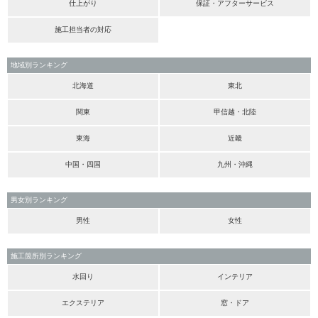
仕上がり
保証・アフターサービス
施工担当者の対応
地域別ランキング
北海道
東北
関東
甲信越・北陸
東海
近畿
中国・四国
九州・沖縄
男女別ランキング
男性
女性
施工箇所別ランキング
水回り
インテリア
エクステリア
窓・ドア