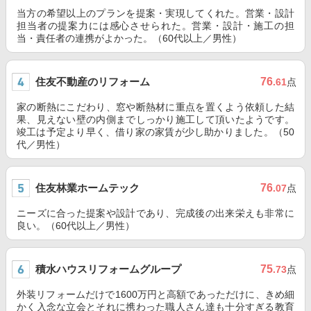
当方の希望以上のプランを提案・実現してくれた。営業・設計
担当者の提案力には感心させられた。営業・設計・施工の担
当・責任者の連携がよかった。（60代以上／男性）
住友不動産のリフォーム
76
.61
点
家の断熱にこだわり、窓や断熱材に重点を置くよう依頼した結
果、見えない壁の内側までしっかり施工して頂いたようです。
竣工は予定より早く、借り家の家賃が少し助かりました。（50
代／男性）
住友林業ホームテック
76
.07
点
ニーズに合った提案や設計であり、完成後の出来栄えも非常に
良い。（60代以上／男性）
積水ハウスリフォームグループ
75
.73
点
外装リフォームだけで1600万円と高額であっただけに、きめ細
かく入念な立会とそれに携わった職人さん達も十分すぎる教育