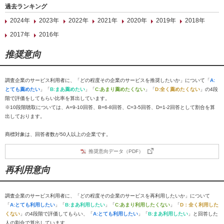
過去ランキング
2024年
2023年
2022年
2021年
2020年
2019年
2018年
2017年
2016年
推奨意向
調査企業のサービス利用者に、「どの程度その企業のサービスを推奨したいか」について「
A:
とても薦めたい
」「
B:まあ薦めたい
」「
C:あまり薦めたくない
」「
D:全く薦めたくない
」の4段
階で評価をしてもらい比率を算出しています。
※10段階聴取については、A=9-10回答、B=6-8回答、C=3-5回答、D=1-2回答として割合を算
出しております。
商標対象は、回答者数が50人以上の企業です。
推奨意向データ（PDF）
再利用意向
調査企業のサービス利用者に、「どの程度その企業のサービスを再利用したいか」について
「
A:とても利用したい
」「
B:まあ利用したい
」「
C:あまり利用したくない
」「
D：全く利用した
くない
」の4段階で評価してもらい、「
A:とても利用したい
」「
B:まあ利用したい
」と回答した
人の割合で算出しています。