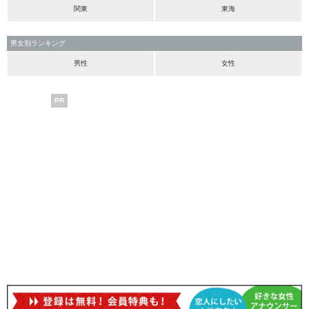
関東
東海
男女別ランキング
男性
女性
PR