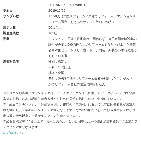
2017/07/26～2017/08/04
更新日
2019/12/02
サンプル数
1,550人（大型リフォーム／戸建てリフォーム／マンションリ
フォーム調査における総サンプル数14,064人）
規定人数
50人以上
調査企業数
103社
定義
マンション・戸建て住宅向けに関わらず、施工金額が建設業の
許可が必要な500万円以上のリフォームを受注・施工した事業
者を対象とし、水回り、窓・ドア、内装、外装のいずれの対応
もしている事。
調査対象者
性別：指定なし
年齢：20歳以上
地域：全国
条件：過去5年以内にリフォーム会社を利用したことがあり、
かつリフォーム会社の選定に関与した人
※オリコン顧客満足度ランキングは、データクリーニング（回収したデータから不正回答や異
常値を排除）および調査対象者条件から外れた回答を除外した上で作成しています。
※「総合ランキング」、「評価項目別」、部門の「業態別」においては有効回答者数が規定人
数を満たした企業のみランクイン対象となります。その他の部門においては有効回答者数が規
定人数の半数以上の企業がランクイン対象となります。
※総合得点が60.00点以上で、他人に薦めたくないと回答した人の割合が基準値以下の企業がラ
ンクイン対象となります。
≫ 詳細はこちら