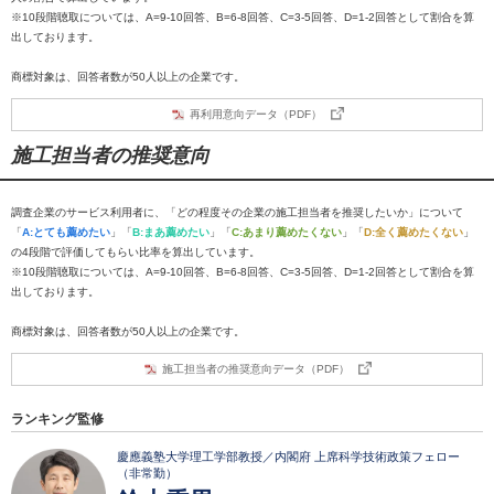
※10段階聴取については、A=9-10回答、B=6-8回答、C=3-5回答、D=1-2回答として割合を算
出しております。
商標対象は、回答者数が50人以上の企業です。
再利用意向データ（PDF）
施工担当者の推奨意向
調査企業のサービス利用者に、「どの程度その企業の施工担当者を推奨したいか」について
「
A:とても薦めたい
」「
B:まあ薦めたい
」「
C:あまり薦めたくない
」「
D:全く薦めたくない
」
の4段階で評価してもらい比率を算出しています。
※10段階聴取については、A=9-10回答、B=6-8回答、C=3-5回答、D=1-2回答として割合を算
出しております。
商標対象は、回答者数が50人以上の企業です。
施工担当者の推奨意向データ（PDF）
ランキング監修
慶應義塾大学理工学部教授／内閣府 上席科学技術政策フェロー
（非常勤）