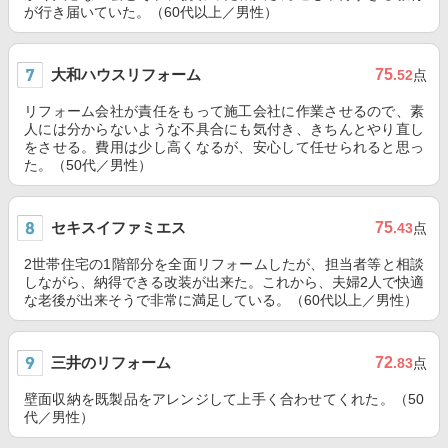
が行き届いていた。（60代以上／男性）
大和ハウスリフォーム
75
.52
点
リフォーム会社が責任をもって施工会社に作業させるので、素
人には分からないような不具合にも気付き、きちんとやり直し
をさせる。費用は少し高くなるが、安心して任せられると思っ
た。（50代／男性）
セキスイファミエス
75
.43
点
2世帯住宅の1階部分を全面リフォームしたが、担当者等と相談
しながら、納得できる改装が出来た。これから、夫婦2人で快適
な老後が出来そうで非常に満足している。（60代以上／男性）
三井のリフォーム
72
.83
点
壁面収納を既製品をアレンジして上手く合わせてくれた。（50
代／男性）