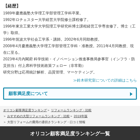
【経歴】
1989年慶應義塾大学理工学部管理工学科卒業。
1992年ロチェスター大学経営大学院修士課程修了。
1996年東京工業大学大学院理工学研究科博士課程経営工学専攻修了。博士（工
学）取得。
1996年筑波大学社会工学系・講師。2002年6月同助教授。
2008年4月慶應義塾大学理工学部管理工学科・准教授。2011年4月同教授、現
在に至る。
2023年4月内閣府 科学技術・イノベーション推進事務局参事官（インフラ・防
災担当）付上席科学技術政策フェロー（非常勤）
研究分野は応用統計解析、品質管理、マーケティング。
≫鈴木研究室についての詳細はこちら
顧客満足度について
オリコン顧客満足度ランキング
リフォームランキング・比較
おすすめの大型リフォームランキング・比較
2019年版
大型リフォームの費用の適切さランキング・口コミ情報
オリコン顧客満足度
ランキング一覧