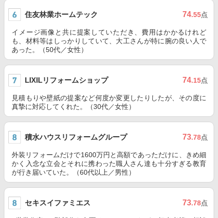
住友林業ホームテック
74
.55
点
イメージ画像と共に提案していただき、費用はかかるけれど
も、材料等はしっかりしていて、大工さんが特に腕の良い人で
あった。（50代／女性）
LIXILリフォームショップ
74
.15
点
見積もりや壁紙の提案など何度か変更したりしたが、その度に
真摯に対応してくれた。（30代／女性）
積水ハウスリフォームグループ
73
.78
点
外装リフォームだけで1600万円と高額であっただけに、きめ細
かく入念な立会とそれに携わった職人さん達も十分すぎる教育
が行き届いていた。（60代以上／男性）
セキスイファミエス
73
.78
点