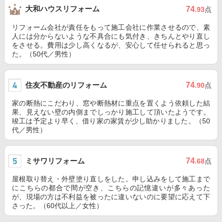
大和ハウスリフォーム
74
.93
点
リフォーム会社が責任をもって施工会社に作業させるので、素
人には分からないような不具合にも気付き、きちんとやり直し
をさせる。費用は少し高くなるが、安心して任せられると思っ
た。（50代／男性）
住友不動産のリフォーム
74
.90
点
家の断熱にこだわり、窓や断熱材に重点を置くよう依頼した結
果、見えない壁の内側までしっかり施工して頂いたようです。
竣工は予定より早く、借り家の家賃が少し助かりました。（50
代／男性）
ミサワリフォーム
74
.68
点
屋根取り替え・外壁塗り直しをした。申し込みをして施工まで
にこちらの都合で間が空き、こちらの記憶違いが多々あった
が、現場の方は不利益を被ったに違いないのに要望に応えて下
さった。（60代以上／女性）