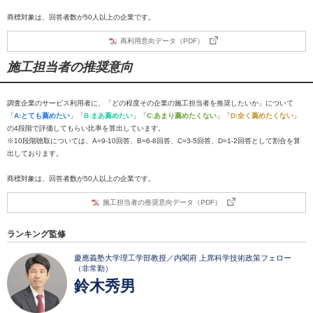
商標対象は、回答者数が50人以上の企業です。
再利用意向データ（PDF）
施工担当者の推奨意向
調査企業のサービス利用者に、「どの程度その企業の施工担当者を推奨したいか」について
「
A:とても薦めたい
」「
B:まあ薦めたい
」「
C:あまり薦めたくない
」「
D:全く薦めたくない
」
の4段階で評価してもらい比率を算出しています。
※10段階聴取については、A=9-10回答、B=6-8回答、C=3-5回答、D=1-2回答として割合を算
出しております。
商標対象は、回答者数が50人以上の企業です。
施工担当者の推奨意向データ（PDF）
ランキング監修
慶應義塾大学理工学部教授／内閣府 上席科学技術政策フェロー
（非常勤）
鈴木秀男