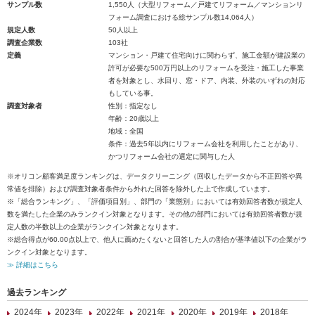
サンプル数
1,550人（大型リフォーム／戸建てリフォーム／マンションリ
フォーム調査における総サンプル数14,064人）
規定人数
50人以上
調査企業数
103社
定義
マンション・戸建て住宅向けに関わらず、施工金額が建設業の
許可が必要な500万円以上のリフォームを受注・施工した事業
者を対象とし、水回り、窓・ドア、内装、外装のいずれの対応
もしている事。
調査対象者
性別：指定なし
年齢：20歳以上
地域：全国
条件：過去5年以内にリフォーム会社を利用したことがあり、
かつリフォーム会社の選定に関与した人
※オリコン顧客満足度ランキングは、データクリーニング（回収したデータから不正回答や異
常値を排除）および調査対象者条件から外れた回答を除外した上で作成しています。
※「総合ランキング」、「評価項目別」、部門の「業態別」においては有効回答者数が規定人
数を満たした企業のみランクイン対象となります。その他の部門においては有効回答者数が規
定人数の半数以上の企業がランクイン対象となります。
※総合得点が60.00点以上で、他人に薦めたくないと回答した人の割合が基準値以下の企業がラ
ンクイン対象となります。
≫ 詳細はこちら
過去ランキング
2024年
2023年
2022年
2021年
2020年
2019年
2018年