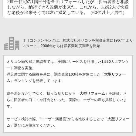
2世帯住宅の1階部分を全面リフォームしたが、担当者等と相談
しながら、納得できる改装が出来た。これから、夫婦2人で快適
な老後が出来そうで非常に満足している。（60代以上／男性）
オリコンランキングは、株式会社オリコンを前身企業に1967年より
スタート。2006年からは顧客満足度調査を開始。
オリコン顧客満足度調査では、実際にサービスを利用した
1,550
人にアンケ
ート調査を実施。
満足度に関する回答を基に、調査企業
103
社を対象にした「
大型リフォー
ム
」ランキングを発表しています。
総合満足度だけでなく、様々な切り口から「
大型リフォーム
」を評価。さ
らに回答者の口コミや評判といった、実際のユーザーの声も掲載していま
す。
サービス検討の際、“ユーザー満足度”からも比較することで「
大型リフォー
ム
」選びにお役立てください。