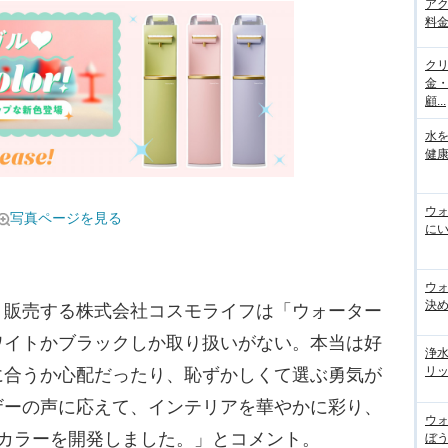
ア
料金
ク
金
顧...
水
健康
ウ
写真ページを見る
にい
ウ
決
販売する株式会社コスモライフは「ウォーター
ワイトかブラックしか取り扱いがない。本当は好
浄
リッ
に合うか心配だったり、恥ずかしくて選ぶ勇気が
ザーの声に応えて、インテリアを華やかに彩り、
ウ
新カラーを開発しました。」とコメント。
ぼう