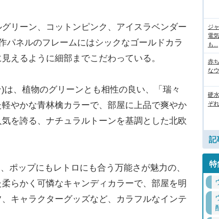
グリーン、コットンピンク、アイスラベンダー
ジ
電
操作パネルのフレームにはシックなゴールドカラ
も...
に見えるように細部までこだわっている。
赤
な
リーン)は、植物のグリーンとも相性の良い、「瑞々
硬
た軽やかな青林檎カラーで、部屋に上品で爽やか
ぞ
人気を誇る、ナチュラルトーンを基調とした北欧
記
特
ンク)は、ポップにもレトロにも合う万能さが魅力の、
た柔らかく可憐なキャンディカラーで、部屋を明
ツ、キャラクターグッズなど、カラフルなインテ