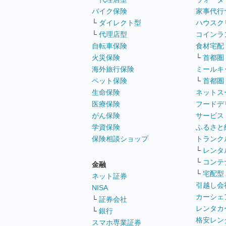
バイク保険
家事代行
└
ダイレクト型
ハウスク
└
代理店型
コインラ
自転車保険
食材宅配
火災保険
└
首都圏
海外旅行保険
ミールキ
ペット保険
└
首都圏
生命保険
ネットス
医療保険
フードデ
がん保険
サービス
学資保険
ふるさと
保険相談ショップ
トランク
└
レンタ
└
コンテ
金融
└
宅配型
ネット証券
引越し会
NISA
カーシェ
└
証券会社
レンタカ
└
銀行
格安レン
スマホ専業証券