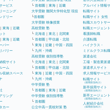
サービス
└
首都圏
｜
東海
｜
近畿
アルバイト情報
リーニング
大学受験 難関大学特化型 現役
転職サイト
ンドリー
└
首都圏
転職サイト 女性
大学受験 映像授業
転職スカウトサ
｜
東海
｜
近畿
高校受験 塾
転職エージェン
ット
└
北海道
｜
東北
｜
北関東
看護師転職
｜
東海
｜
近畿
└
首都圏
｜
甲信越・北陸
介護転職
ーパー
└
東海
｜
近畿
｜
中国・四国
ハイクラス・
リバリー
└
九州・沖縄
ミドルクラス転
高校受験 個別指導塾
派遣会社
納税サイト
└
北海道
｜
東北
｜
北関東
工場・製造業派
ルーム
└
首都圏
｜
甲信越・北陸
派遣求人サイト
ル収納スペース
└
東海
｜
近畿
｜
中国・四国
求人情報サービ
ナ
└
九州・沖縄
転職サイト
（採用担当向け）
中学受験 塾
新卒採用サイト
社
└
首都圏
｜
東海
｜
近畿
（採用担当向け）
新卒エージェン
アリング
中学受験 個別指導塾
（採用担当向け）
ー
└
首都圏
人材紹介会社
タカー
公立中高一貫校対策 塾
（採用担当向け）