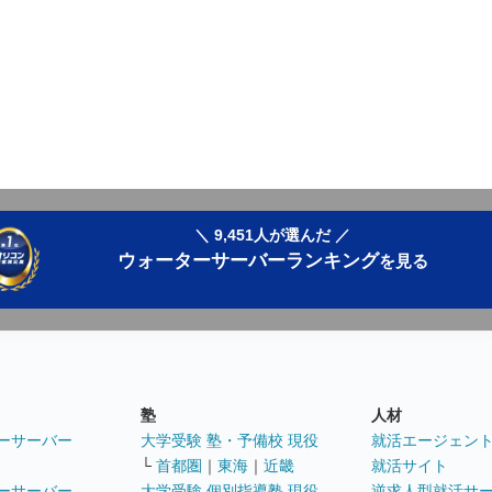
＼ 9,451人が選んだ ／
ウォーターサーバーランキング
を見る
塾
人材
ーサーバー
大学受験 塾・予備校 現役
就活エージェン
└
首都圏
｜
東海
｜
近畿
就活サイト
ーサーバー
大学受験 個別指導塾 現役
逆求人型就活サ