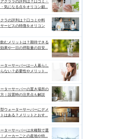
クアクララの評判は？口コミ・
・気になる点をオリコン顧...
リクラの評判は？口コミや料
・サービスの特徴をオリコン
を飲むメリットは？期待できる
効果や一日の摂取量の目安...
ォーターサーバーは一人暮らし
らない？必要性やメリット...
ォーターサーバーの置き場所の
め方｜設置時の注意点も解説
水型ウォーターサーバーにデメ
トはある？メリットとおす...
ォーターサーバーは水種類で選
！メーカーごとの産地や特...