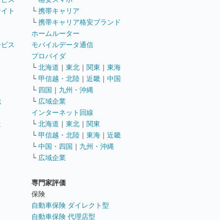
サイト
└
携帯キャリア
└
携帯キャリア格安ブランド
ホームルーター
ービス
モバイルデータ通信
ト
プロバイダ
└
北海道
｜
東北
｜
関東
｜
東海
└
甲信越・北陸
｜
近畿
｜
中国
└
四国
｜
九州・沖縄
職
└
広域企業
インターネット回線
遣
└
北海道
｜
東北
｜
関東
└
甲信越・北陸
｜
東海
｜
近畿
ス
└
中国・四国
｜
九州・沖縄
└
広域企業
専門家評価
ト
保険
自動車保険 ダイレクト型
自動車保険 代理店型