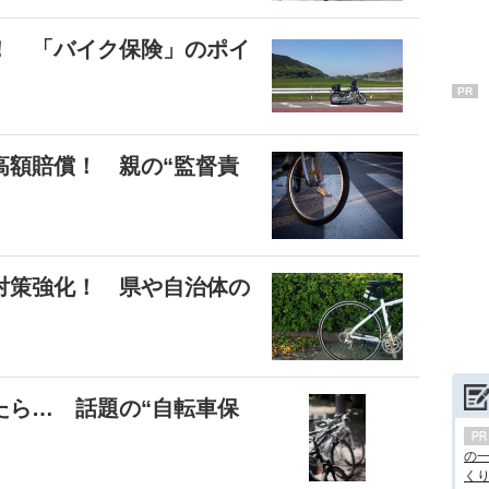
！ 「バイク保険」のポイ
PR
高額賠償！ 親の“監督責
対策強化！ 県や自治体の
たら… 話題の“自転車保
の
くり.