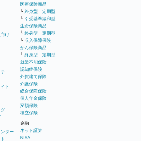
医療保険商品
└
終身型
｜
定期型
└
引受基準緩和型
生命保険商品
└
終身型
｜
定期型
員向け
└
収入保障保険
がん保険商品
└
終身型
｜
定期型
就業不能保険
テ
認知症保険
ステ
外貨建て保険
介護保険
サイト
総合保障保険
個人年金保険
変額保険
ング
積立保険
グ
金融
ネット証券
ウンター
NISA
イト