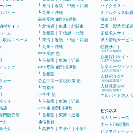
ーパー
└
東海
｜
近畿
｜
中国・四国
ハイクラス・
リバリー
└
九州・沖縄
ミドルクラス転
高校受験 個別指導塾
派遣会社
納税サイト
└
北海道
｜
東北
｜
北関東
工場・製造業派
ルーム
└
首都圏
｜
甲信越・北陸
派遣求人サイト
ル収納スペース
└
東海
｜
近畿
｜
中国・四国
求人情報サービ
ナ
└
九州・沖縄
転職サイト
（採用担当向け）
中学受験 塾
新卒採用サイト
社
└
首都圏
｜
東海
｜
近畿
（採用担当向け）
新卒エージェン
アリング
中学受験 個別指導塾
（採用担当向け）
ー
└
首都圏
人材紹介会社
タカー
公立中高一貫校対策 塾
（採用担当向け）
人材派遣会社
ス
└
首都圏
（採用担当向け）
社
小学生 塾
アルバイト求人
報サイト
└
首都圏
｜
東海
｜
近畿
売店
小学生 個別指導塾
ビジネス
専門販売店
└
首都圏
｜
東海
｜
近畿
法人カーリース
ー系
通信教育
ネット印刷通販
販売店
└
高校生
｜
中学生
｜
小学生
ビジネスチャッ