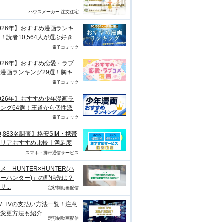
ハウスメーカー 注文住宅
026年】おすすめ漫画ランキ
！読者10,564人が選ぶ好き
電子コミック
026年】おすすめ恋愛・ラブ
漫画ランキング29選！胸キ
電子コミック
026年】おすすめ少年漫画ラ
ング64選！王道から個性派
電子コミック
0,883名調査】格安SIM・携帯
ャリアおすすめ比較｜満足度
スマホ・携帯通信サービス
メ「HUNTER×HUNTER(ハ
ーハンター)」の配信先は？
...
定額制動画配信
M TVの支払い方法一覧！注意
や変更方法も紹介
定額制動画配信