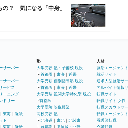
もの？ 気になる「中身」
塾
人材
ーサーバー
大学受験 塾・予備校 現役
就活エージェン
└
首都圏
｜
東海
｜
近畿
就活サイト
ーサーバー
大学受験 個別指導塾 現役
逆求人型就活サ
サービス
└
首都圏
｜
東海
｜
近畿
アルバイト情報
リーニング
大学受験 難関大学特化型 現役
転職サイト
ンドリー
└
首都圏
転職サイト 女性
大学受験 映像授業
転職スカウトサ
｜
東海
｜
近畿
高校受験 塾
転職エージェン
ット
└
北海道
｜
東北
｜
北関東
看護師転職
｜
東海
｜
近畿
└
首都圏
｜
甲信越・北陸
介護転職