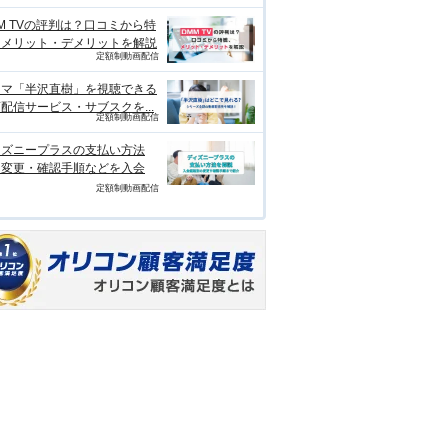
M TVの評判は？口コミから特
、メリット・デメリットを解説
定額制動画配信
ラマ「半沢直樹」を視聴できる
配信サービス・サブスクを...
定額制動画配信
ィズニープラスの支払い方法
？変更・確認手順などを入会
定額制動画配信