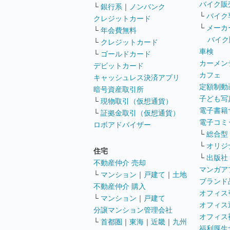
バイク販
└
銀行系
｜
ノンバンク
└
バイク
クレジットカード
└
メーカ
└
年会費無料
バイク
└
クレジットカード
車検
└
ゴールドカード
カーメン
デビットカード
カフェ
キャッシュレス決済アプリ
定額制動
暗号資産取引所
子ども写
└
現物取引（仮想通貨）
電子書籍
└
証拠金取引（仮想通貨）
電子コミ
ロボアドバイザー
└
総合型
└
オリジ
住宅
└
出版社
不動産仲介 売却
マンガア
└
マンション
｜
戸建て
｜
土地
ブランド
不動産仲介 購入
オフィス
└
マンション
｜
戸建て
オフィス
分譲マンション管理会社
オフィス
└
首都圏
｜
東海
｜
近畿
｜
九州
福利厚生