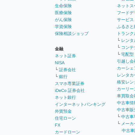
生命保険
ネットス
医療保険
フードデ
がん保険
サービス
学資保険
ふるさと
保険相談ショップ
トランク
└
レンタ
└
コンテ
金融
└
宅配型
ネット証券
引越し会
NISA
カーシェ
└
証券会社
レンタカ
└
銀行
格安レン
スマホ専業証券
カーリー
iDeCo 証券会社
車買取会
ネット銀行
中古車情
インターネットバンキング
中古車販
外貨預金
└
中古車
住宅ローン
└
メーカ
FX
中古車
カードローン