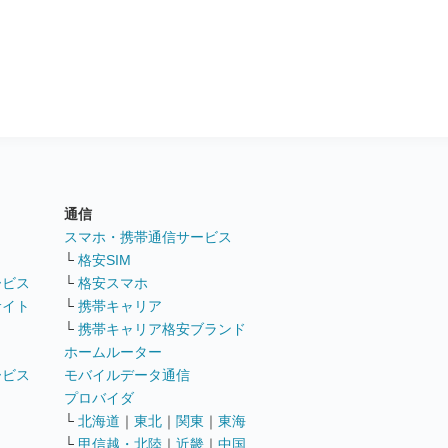
通信
ト
スマホ・携帯通信サービス
└
格安SIM
ービス
└
格安スマホ
サイト
└
携帯キャリア
└
携帯キャリア格安ブランド
ホームルーター
ービス
モバイルデータ通信
ト
プロバイダ
└
北海道
｜
東北
｜
関東
｜
東海
└
甲信越・北陸
｜
近畿
｜
中国