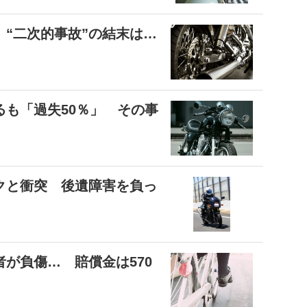
“二次的事故”の結末は…
も「過失50％」 その事
クと衝突 後遺障害を負っ
者が負傷… 賠償金は570