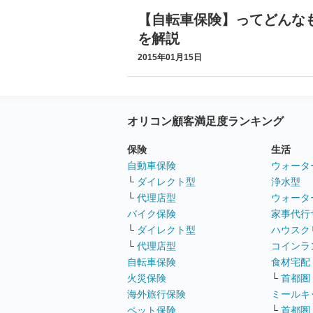
【自転車保険】ってどんな
を解説
2015年01月15日
オリコン顧客満足度ランキング
保険
生活
自動車保険
ウォータ
└
ダイレクト型
浄水型
└
代理店型
ウォータ
バイク保険
家事代行
└
ダイレクト型
ハウスク
└
代理店型
コインラ
自転車保険
食材宅配
火災保険
└
首都圏
海外旅行保険
ミールキ
ペット保険
└
首都圏