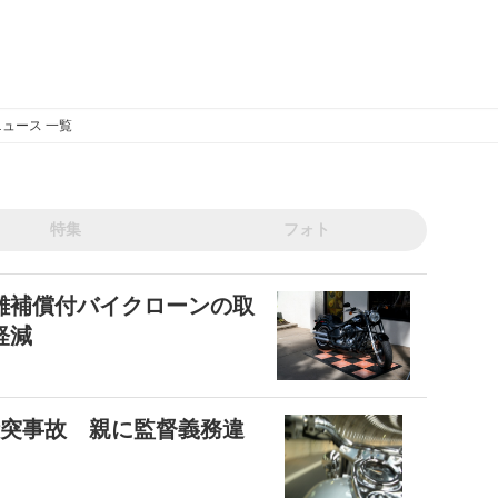
ュース 一覧
特集
フォト
難補償付バイクローンの取
軽減
衝突事故 親に監督義務違