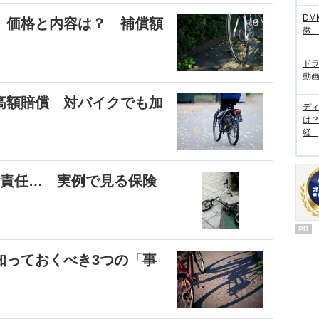
DM
、価格と内容は？ 補償額
徴
ド
動画
高額賠償 対バイクでも加
デ
は
経...
償責任… 実例で見る保険
PR
知っておくべき3つの「事