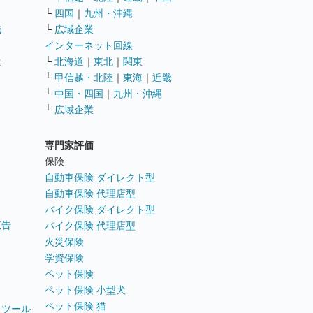
└
四国
｜
九州・沖縄
職
└
広域企業
インターネット回線
遣
└
北海道
｜
東北
｜
関東
└
甲信越・北陸
｜
東海
｜
近畿
ス
└
中国・四国
｜
九州・沖縄
└
広域企業
専門家評価
ト
保険
自動車保険 ダイレクト型
自動車保険 代理店型
バイク保険 ダイレクト型
広告
バイク保険 代理店型
火災保険
学資保険
ペット保険
ペット保険 小型犬
ペット保険 猫
トツール