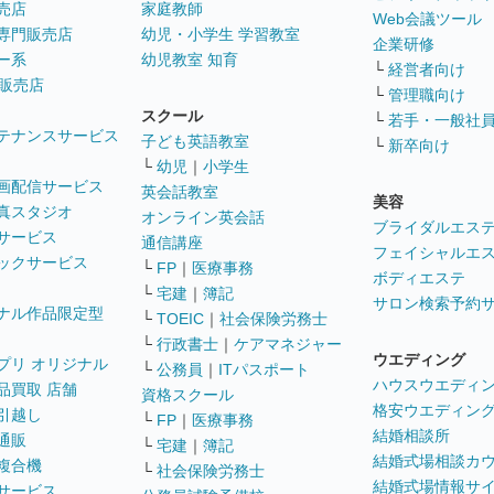
売店
家庭教師
Web会議ツール
専門販売店
幼児・小学生 学習教室
企業研修
ー系
幼児教室 知育
└
経営者向け
販売店
└
管理職向け
スクール
└
若手・一般社
テナンスサービス
子ども英語教室
└
新卒向け
└
幼児
｜
小学生
画配信サービス
英会話教室
美容
真スタジオ
オンライン英会話
ブライダルエス
サービス
通信講座
フェイシャルエ
ックサービス
└
FP
｜
医療事務
ボディエステ
└
宅建
｜
簿記
サロン検索予約
ナル作品限定型
└
TOEIC
｜
社会保険労務士
└
行政書士
｜
ケアマネジャー
ウエディング
プリ オリジナル
└
公務員
｜
ITパスポート
ハウスウエディ
品買取 店舗
資格スクール
格安ウエディン
引越し
└
FP
｜
医療事務
結婚相談所
通販
└
宅建
｜
簿記
結婚式場相談カ
複合機
└
社会保険労務士
結婚式場情報サ
サービス