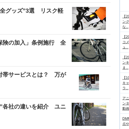
全グッズ”3選 リスク軽
【2
ング
な...
【2
保険の加入」条例施行 全
コメ
ュ...
【2
ンキ
ま...
付帯サービスとは？ 万が
【1
キ
ラ...
アニ
ンタ
”各社の違いを紹介 ユニ
動画サ
DM
点