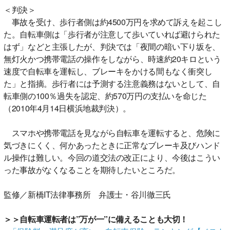
＜判決＞
事故を受け、歩行者側は約4500万円を求めて訴えを起こし
た。自転車側は「歩行者が注意して歩いていれば避けられた
はず」などと主張したが、判決では「夜間の暗い下り坂を、
無灯火かつ携帯電話の操作をしながら、時速約20キロという
速度で自転車を運転し、ブレーキをかける間もなく衝突し
た」と指摘。歩行者には予測する注意義務はないとして、自
転車側の100％過失を認定、約570万円の支払いを命じた
（2010年4月14日横浜地裁判決）。
スマホや携帯電話を見ながら自転車を運転すると、危険に
気づきにくく、何かあったときに正常なブレーキ及びハンド
ル操作は難しい。今回の道交法の改正により、今後はこうい
った事故がなくなることを期待したいところだ。
監修／新橋IT法律事務所 弁護士・谷川徹三氏
＞＞自転車運転者は”万が一”に備えることも大切！