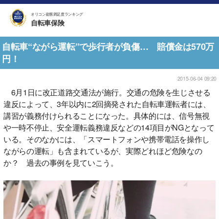
オリコン顧客満足度ランキング
自転車保険
自転車“ながら運転”で歩行者が負傷… 賠償金は570万
円！
2015-06-04 09:20
6月1日に改正道路交通法が施行。交通の危険を生じさせる
違反によって、3年以内に2回摘発された自転車運転者には、
講習が義務付けられることになった。具体的には、信号無視
や一時不停止、安全運転義務違反などの14項目がNGとなって
いる。そのなかには、「スマートフォンや携帯電話を操作し
ながらの運転」も含まれているが、実際どれほど危険なの
か？ 過去の事例を見ていこう。