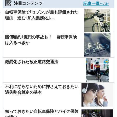
注目コンテンツ
記事一覧へ ≫
自転車保険で｢セブン｣が最も評価された
理由 進む｢加入義務化｣､...
賠償額約1億円の事故も！ 自転車保険
は入るべきか
厳罰化された改正道路交通法
不利にならないために押さえておきたい
過失割合算定の基本
知っておきたい自転車保険とバイク保険
の違い