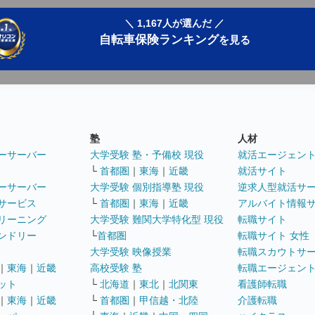
＼ 1,167人が選んだ ／
自転車保険ランキング
を見る
塾
人材
ーサーバー
大学受験 塾・予備校 現役
就活エージェン
└
首都圏
｜
東海
｜
近畿
就活サイト
ーサーバー
大学受験 個別指導塾 現役
逆求人型就活サ
サービス
└
首都圏
｜
東海
｜
近畿
アルバイト情報
リーニング
大学受験 難関大学特化型 現役
転職サイト
ンドリー
└
首都圏
転職サイト 女性
大学受験 映像授業
転職スカウトサ
｜
東海
｜
近畿
高校受験 塾
転職エージェン
ット
└
北海道
｜
東北
｜
北関東
看護師転職
｜
東海
｜
近畿
└
首都圏
｜
甲信越・北陸
介護転職