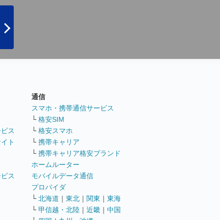
通信
ト
スマホ・携帯通信サービス
└
格安SIM
ービス
└
格安スマホ
サイト
└
携帯キャリア
└
携帯キャリア格安ブランド
ホームルーター
ービス
モバイルデータ通信
ト
プロバイダ
└
北海道
｜
東北
｜
関東
｜
東海
└
甲信越・北陸
｜
近畿
｜
中国