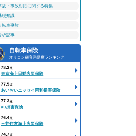
事故・事故対応に関する特集
基礎知識
自転車事故
分析記事
自転車保険
オリコン顧客満足度ランキング
78.3
点
東京海上日動火災保険
77.5
点
あいおいニッセイ同和損害保険
77.3
点
au損害保険
76.4
点
三井住友海上火災保険
74.7
点