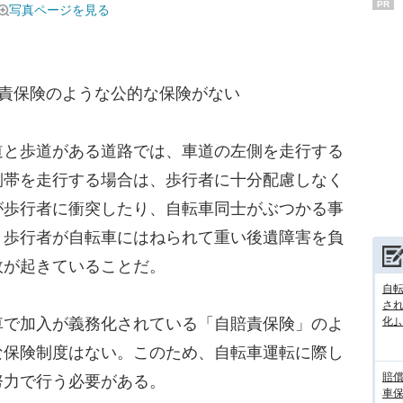
PR
写真ページを見る
賠責保険のような公的な保険がない
と歩道がある道路では、車道の左側を走行する
側帯を走行する場合は、歩行者に十分配慮しなく
が歩行者に衝突したり、自転車同士がぶつかる事
、歩行者が自転車にはねられて重い後遺障害を負
故が起きていることだ。
自転
さ
で加入が義務化されている「自賠責保険」のよ
化｣､.
な保険制度はない。このため、自転車運転に際し
賠
努力で行う必要がある。
車