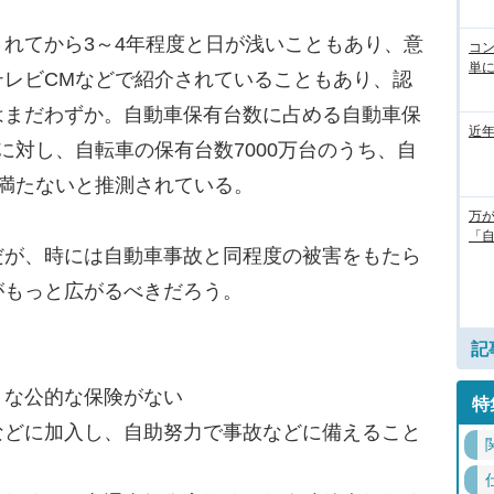
れてから3～4年程度と日が浅いこともあり、意
コ
単
テレビCMなどで紹介されていることもあり、認
はまだわずか。自動車保有台数に占める自動車保
近
に対し、自転車の保有台数7000万台のうち、自
満たないと推測されている。
万
「
が、時には自動車事故と同程度の被害をもたら
がもっと広がるべきだろう。
記
うな公的な保険がない
特
などに加入し、自助努力で事故などに備えること