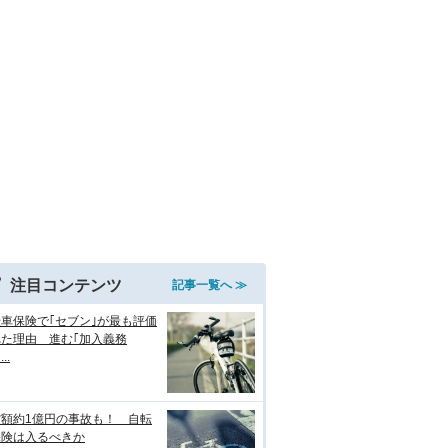
注目コンテンツ
記事一覧へ ≫
車保険で｢セブン｣が最も評価
れた理由 進む｢加入義務
..
償額約1億円の事故も！ 自転
保険は入るべきか