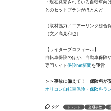
・現在発売されている自転車向
とのセットプランがほとんど
（取材協力／エアーリンク総合
（文／高見和也）
【ライタープロフィール】
自転車保険のほか、自動車保険
専門サイト
保険net新聞
を運営
＞＞事故に備えて！ 保険料が
オリコン自転車保険・保険料ラン
タグ
トレンド
交通事故