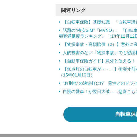
関連リンク
【自転車保険】基礎知識 「自転車講
話題の“格安SIM”『MVNO』、『自
顧客満足度ランキング』 （14年12月12
【物損事故・高額賠償（2）】意外に
人的被害のない「物損事故」でも慰謝
【自動車保険ガイド】意外と使える！ 
【無点灯の自転車が・・・】衝突寸前か
（15年01月10日）
“お別れ”の決定打に!? 異性とのドライ
自慢の愛車！が翌日大破……悲喜こもごも
自転車保