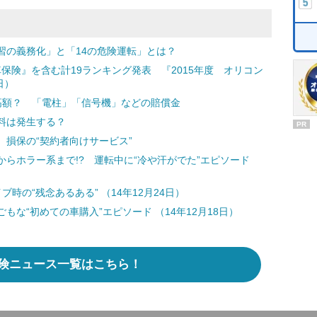
習の義務化」と「14の危険運転」とは？
転車保険』を含む計19ランキング発表 『2015年度 オリコン
日）
高額？ 「電柱」「信号機」などの賠償金
料は発生する？
PR
損保の“契約者向けサービス”
らホラー系まで!? 運転中に“冷や汗がでた”エピソード
ブ時の“残念あるある” （14年12月24日）
な“初めての車購入”エピソード （14年12月18日）
険ニュース一覧はこちら！