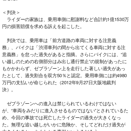
＜判決＞
ライダーの家族は、乗用車側に慰謝料など合計約1億1530万
円の損害賠償を求める訴えを起こした。
判決では、乗用車は「前方道路の車両に対する注意義
務」、バイクは「渋滞車列の間から出てくる車両に対する注
意義務」を怠った過失があると指摘。さらにバイクには、“追
い越しのための右側部分はみ出し通行禁止”の規制があったに
もかかわらず、ゼブラゾーン上を走行した著しい過失があっ
たとして、過失割合を双方50％と認定。乗用車側には約4980
万円の支払いが命じられた（2012年9月27日大阪地裁判
決）。
ゼブラゾーンへの進入は禁じられているわけではない
が、“車両をみだりに進入させるものではない”とされているた
め、今回の事故では死亡したライダーの過失が大きくなっ
た。無理な追い越しがいかに危険か、そしてどれだけ過失が