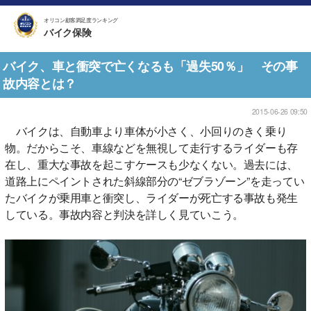
オリコン顧客満足度ランキング
バイク保険
バイク、車と衝突で亡くなるも「過失50％」 その事
故内容とは？
2015-06-26 09:50
バイクは、自動車より車体が小さく、小回りのきく乗り
物。だからこそ、車線などを無視して走行するライダーも存
在し、重大な事故を起こすケースも少なくない。過去には、
道路上にペイントされた斜線部分の“ゼブラゾーン”を走ってい
たバイクが乗用車と衝突し、ライダーが死亡する事故も発生
している。事故内容と判決を詳しく見ていこう。