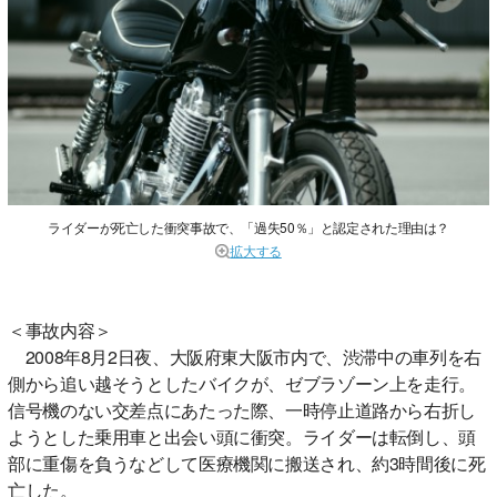
ライダーが死亡した衝突事故で、「過失50％」と認定された理由は？
拡大する
＜事故内容＞
2008年8月2日夜、大阪府東大阪市内で、渋滞中の車列を右
側から追い越そうとしたバイクが、ゼブラゾーン上を走行。
信号機のない交差点にあたった際、一時停止道路から右折し
ようとした乗用車と出会い頭に衝突。ライダーは転倒し、頭
部に重傷を負うなどして医療機関に搬送され、約3時間後に死
亡した。