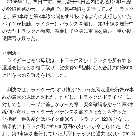
2005年11月28日午前、東京都千代田区内にある片側4車線
の幹線道路のカーブ地点で、第4車線を走行していたトラック
と、第4車線と第3車線の間をすり抜けるように走行していた
バイクが接触。ライダーはバランスを崩し、第3車線を走行中
の大型トラックと衝突、転倒して全身に重傷を負い、重い後
遺障害が残った。
＜判決＞
ライダーとその母親は、トラック及びトラックを所有する
運送会社などを相手取り、治療費や慰謝料など合計約2億590
万円を求める訴えを起こした。
判決では、ライダーの“すり抜け”という危険な運転行為が事
故の最大の原因とされた。ただし、トラックのドライバーに
対しても「カーブに差しかかった際、安全確認を怠って第3車
線側へ寄り、ライダーがバランスを崩すきっかけを作った」
と指摘。過失割合はバイク側80％、トラック側20％となり、
結果的にトラック側に約500万円の支払いが命じられた。な
お、第3車線を走行していた大型トラックに過失はない（2013