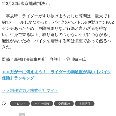
年2月22日東京地裁判決）。
事故時、ライダーがすり抜けようとした隙間は、最大でも
約1メートルしかなかった。バイクのハンドルの幅だけでも62
センチあったため、危険極まりない行為と言わざるを得な
い。生身で乗る以上、取り返しのつかないケガにつながる可
能性が高いため、バイクを運転する際は慎重であって然るべ
きだ。
監修／新橋IT法律事務所 弁護士・谷川徹三氏
＞＞万が一に備えよう！ ライダーの満足度が高い【バイク
保険】ランキング
＞＞制作協力／株式会社マイト
トレンド
バイク保険
交通事故
損害賠償
PR