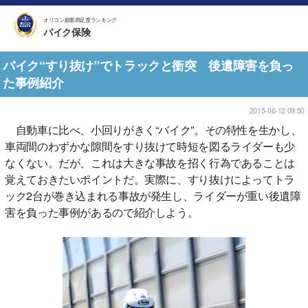
オリコン顧客満足度ランキング
バイク保険
バイク“すり抜け”でトラックと衝突 後遺障害を負っ
た事例紹介
2015-06-12 09:50
自動車に比べ、小回りがきく“バイク”。その特性を生かし、
車両間のわずかな隙間をすり抜けて時短を図るライダーも少
なくない。だが、これは大きな事故を招く行為であることは
覚えておきたいポイントだ。実際に、すり抜けによってトラ
ック2台が巻き込まれる事故が発生し、ライダーが重い後遺障
害を負った事例があるので紹介しよう。