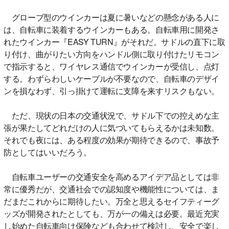
グローブ型のウインカーは夏に暑いなどの懸念がある人に
は、自転車に装着するウインカーもある。自転車用に開発さ
れたウインカー『EASY TURN』がそれだ。サドルの直下に取
り付け、曲がりたい方向をハンドル側に取り付けたリモコン
で指示すると、ワイヤレス通信でウインカーが受信し、点灯
する。わずらわしいケーブルが不要なので、自転車のデザイ
ンを損なわず、引っ掛けて運転に支障を来すリスクもない。
ただ、現状の日本の交通状況で、サドル下での控えめな主
張が果たしてどれだけの人に気づいてもらえるかは未知数。
それでも夜には、ある程度の効果が期待できるので、事故予
防としてはいいだろう。
自転車ユーザーの交通安全を高めるアイデア品としては非
常に優秀だが、交通社会での認知度や機能性については、ま
だまだこれからに期待したい。万全と思えるセイフティーグ
ッズが開発されたとしても、万が一の備えは必要。最近充実
し始めた自転車向け保険なども合わせて検討し、安全で楽し