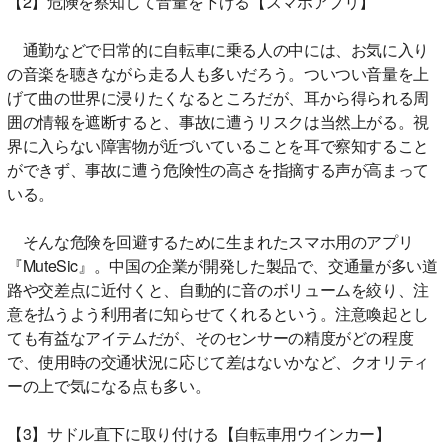
【2】危険を察知して音量を下げる【スマホアプリ】
通勤などで日常的に自転車に乗る人の中には、お気に入り
の音楽を聴きながら走る人も多いだろう。ついつい音量を上
げて曲の世界に浸りたくなるところだが、耳から得られる周
囲の情報を遮断すると、事故に遭うリスクは当然上がる。視
界に入らない障害物が近づいていることを耳で察知すること
ができず、事故に遭う危険性の高さを指摘する声が高まって
いる。
そんな危険を回避するために生まれたスマホ用のアプリ
『MuteSic』。中国の企業が開発した製品で、交通量が多い道
路や交差点に近付くと、自動的に音のボリュームを絞り、注
意を払うよう利用者に知らせてくれるという。注意喚起とし
ても有益なアイテムだが、そのセンサーの精度がどの程度
で、使用時の交通状況に応じて差はないかなど、クオリティ
ーの上で気になる点も多い。
【3】サドル直下に取り付ける【自転車用ウインカー】