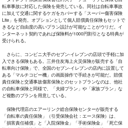
転車事故に対応した保険を発売している。同社は自転車事故
に加えて交通に関するケガをカバーする「スーパー傷害保険
Lite」を発売。オプションとして個人賠償責任保険もセットで
きるなど自由度の高いプラン設計が可能なことがウリだ。イ
ンターネット契約であれば保険料が1000円割引となる特典が
受けられる。
さらに、コンビニ大手のセブン-イレブンの店頭で手軽に加
入できる保険もある。三井住友海上火災保険が販売する「自
転車向け保険」で、全国のセブン-イレブンの店内に設置して
ある「マルチコピー機」の画面操作で手続きが可能だ。賠償
責任保険と交通事故傷害保険とのセットプランなのは、他社
の自転車保険と同様で、「夫婦プラン」や「家族プラン」な
ど複数のプランを用意している。
保険代理店のエアーリンク総合保険センターが販売する
「自転車の責任保険」（引受保険会社：エース保険）は、
「損害責任補償」と「入院保険金」「手術保険金」「死亡保