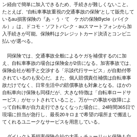
ン経由で簡単に加入できるため、手続きが難しくないこと。
たとえば、“自転車事故重視の交通事故の保険”として販売して
いるau損害保険の『あ・う・て ケガの保険Bycle（バイク
ル）』は、ドコモ・ソフトバンク・auスマートフォンから加
入手続きが可能。保険料はクレジットカード決済とコンビニ
払いが選べる。
同保険では、交通事故全般によるケガを補償するのに加
え、自転車事故の場合は保険金が2倍になる。加害事故では、
保険会社が相手と交渉する「示談代行サービス」が自動付帯
されているのも安心だ。また、個人賠償責任補償は自転車事
故だけでなく、日常生活中の賠償事故も対象となる。ほかの
自転車向け保険も同様だが、大きな特徴は「自転車ロードサ
ービス」がセットされていること。万が一の事故や故障によ
って自転車が自力走行できなくなった場合に、24時間365日で
現場に担当が急行し、最長20キロまで希望の場所まで搬送し
てくれるユニークなサービスを用意している。
ダイレクト系損害保険会社の大手・チューリッヒ保険も自