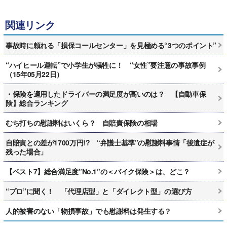
関連リンク
事故時に頼れる「損保コールセンター」を見極める“3つのポイント”
“ハイヒール運転”で小学生が犠牲に！ “女性”要注意の事故事例
（15年05月22日）
・保険を適用したドライバーの満足度が高いのは？ 【自動車保
険】総合ランキング
むち打ちの慰謝料はいくら？ 自賠責保険の相場
自賠責との差が1700万円!? “弁護士基準”の慰謝料事情「後遺症が
残った場合」
【ベスト7】総合満足度”No.1”の＜バイク保険＞は、どこ？
“プロ”に聞く！ 「代理店型」と「ダイレクト型」の選び方
人的被害のない「物損事故」でも慰謝料は発生する？